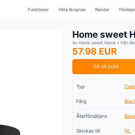
Funktioner
Hitta liknande
Render
Fördelar
Home sweet 
Av Home sweet Home • från Bes
57.98 EUR
Gå till butik
Typ
Ceil
Färg
Blac
Återförsäljare
Bess
Skickas till
NL