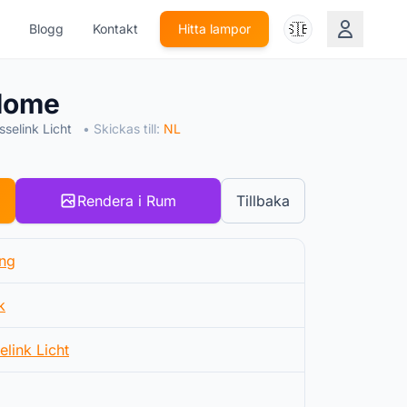
🇸🇪
Blogg
Kontakt
Hitta lampor
Home
selink Licht
• Skickas till:
NL
Rendera i Rum
Tillbaka
ing
k
elink Licht