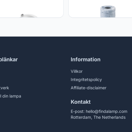
 sweet Home
Home sweet Home
blänkar
Information
Villkor
Integritetspolicy
tverk
Affiliate-disclaimer
ll din lampa
Kontakt
E-post:
hello@findalamp.com
Rotterdam, The Netherlands