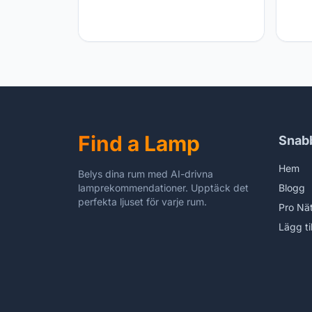
Home sweet Home
Home
Find a Lamp
Snab
Hem
Belys dina rum med AI-drivna
lamprekommendationer. Upptäck det
Blogg
perfekta ljuset för varje rum.
Pro Nä
Lägg ti