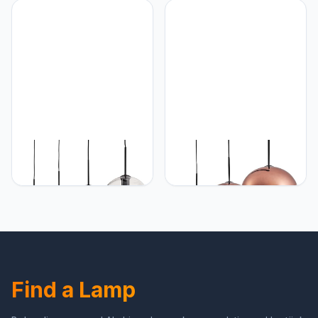
zwart/rookkleuren, lamp
rasteroptiek, lamp met
in retro/vintage design
houten balken,
met kap van glas (Ø 30
textielkabels en
cm), 1 x E27, zonder lamp
verstelbare spot, 1 x E27,
zonder gloeilamp
hofstein HOFSTEIN
hofstein Hanglamp
Hanglamp Ripoll,
Lauden, hanglamp van
hanglamp van metaal/glas
metaal/glas in
in zwart/helder, lamp in
zwart/rookkleuren/helder,
modern retro/vintage-
lamp in modern
design met kap van glas
retro/vintage design met
(Ø 25 cm), hoogte max.
glazen kap (Ø 25 cm),
148 cm, 4 x E27, zonder
hoogte max. 152 cm, 3 x
lamp
E27, zonder lamp
Find a Lamp