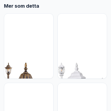
Mer som detta
hofstein Buitenlamp
hofstein Buitenlamp
Ribadeo, staande lamp in
Lentua, padlamp in antiek-
antiek-look, gegoten
look, gegoten aluminium
aluminium in zwart/goud
in wit met kunststof
met heldere glasruiten,
schijven, staande lamp
padlamp 110 cm,
120 cm, retro/vintage
retro/vintage tuinlamp,
tuinlamp, E27-fitting, IP44,
E27 fitting, IP44, zonder
zonder gloeilamp
gloeilampen