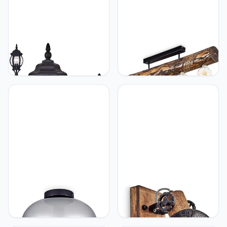
hofstein Buitenlamp
hofstein Plafondlamp
Lentua, padlamp in antiek-
Canedo, plafondlamp van
look, gegoten aluminium
metaal/hout in
in zwart met kunststof
zwart/natuur/donkerbruin,
schijven, staande lamp
vintage lamp 5-lamp, 5 x
120 cm, retro/vintage
E27, zonder gloeilampen
tuinlamp, E27-fitting, IP44,
zonder gloeilampen
hofstein HOFSTEIN
hofstein Wandlamp Orny,
Plafondlamp Apedo,
wandlamp in vintage
plafondlamp van
design van hout/metaal in
metaal/glas in
bruin/zwart met kap in