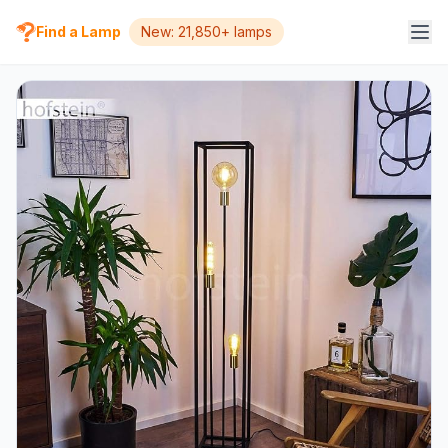
Find a Lamp
New: 21,850+ lamps