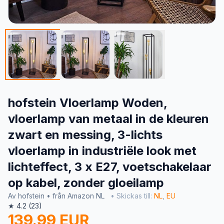
hofstein Vloerlamp Woden,
vloerlamp van metaal in de kleuren
zwart en messing, 3-lichts
vloerlamp in industriële look met
lichteffect, 3 x E27, voetschakelaar
op kabel, zonder gloeilamp
Av hofstein • från Amazon NL
• Skickas till:
NL
,
EU
★ 4.2 (23)
139.99 EUR