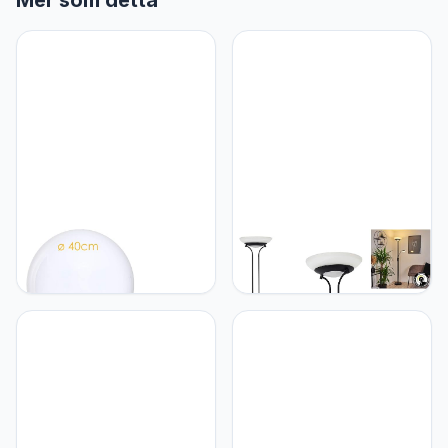
Mer som detta
hofstein Bollamp Miau,
hofstein LED vloerlamp
bollamp set van 2,
Mairoa, vloerlamp van
buitenlampen van wit
metaal in zwart, vloerlamp
kunststof Ø 30 en 40 cm,
met aan/uit schakelaar op
lichtbollen met E27 fitting,
de behuizing en traploos
bollampen met 5 meter
dimbaar, 1 x LED 27 Watt,
voedingskabel, zonder
max. 3150 Lumen, 3000 K,
gloeilampen
met leesarm