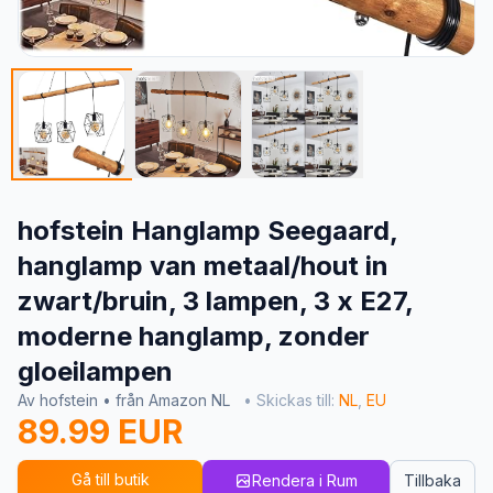
hofstein Hanglamp Seegaard,
hanglamp van metaal/hout in
zwart/bruin, 3 lampen, 3 x E27,
moderne hanglamp, zonder
gloeilampen
Av hofstein • från Amazon NL
• Skickas till:
NL
,
EU
89.99 EUR
Gå till butik
Rendera i Rum
Tillbaka