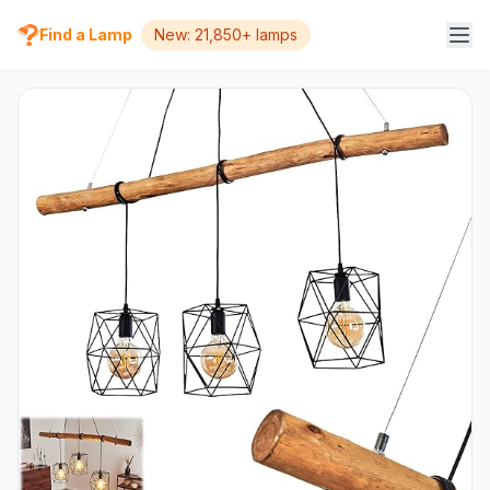
Find a Lamp
New: 21,850+ lamps