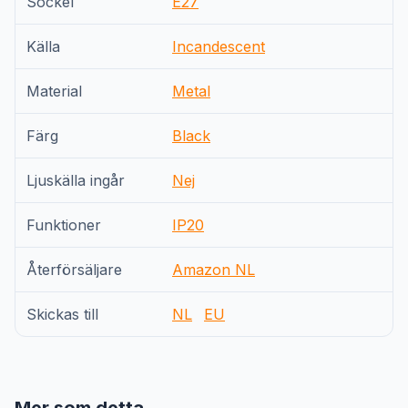
Sockel
E27
Källa
Incandescent
Material
Metal
Färg
Black
Ljuskälla ingår
Nej
Funktioner
IP20
Återförsäljare
Amazon NL
Skickas till
NL
EU