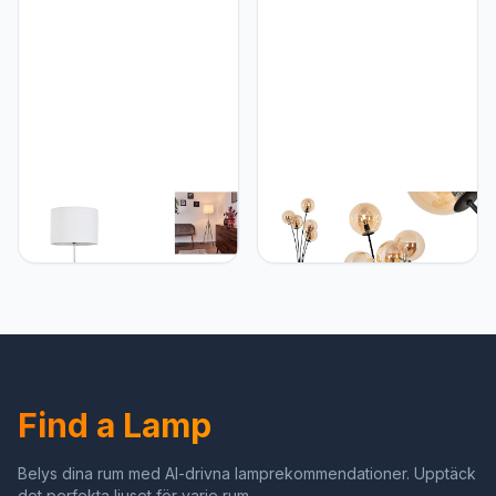
(warm wit), vloerlamp met
ballen (Ø 12 cm), hoogte
lichteffect, dimbaar via
174,5 cm, traploos
voetschakelaar
dimbaar via
voetschakelaar, 5 x G9,
zonder lamp
hofstein Vloerlamp
hofstein Bernado Staande
Honoa, moderne
lamp, dimbare vloerlamp
vloerlamp van metaal in
van metaal/glas in
zwart chroom, 1-lichts
zwart/barnsteenkleuren,
ronde vloerlamp met
staande lamp met glazen
stoffen kap in wit, 1 x E27,
ballen (Ø 12 cm), hoogte
zonder gloeilampen
174,5 cm, traploos
dimbaar via
voetschakelaar, 5 x G9,
Find a Lamp
zonder lamp
Belys dina rum med AI-drivna lamprekommendationer. Upptäck
det perfekta ljuset för varje rum.