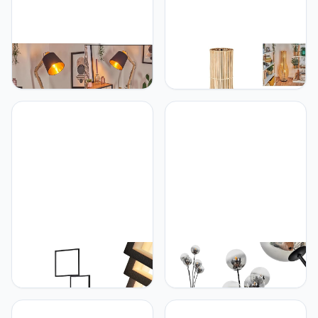
hofstein HOFSTEIN
hofstein Staby vloerlamp,
Vloerlamp Tukchor,
vloerlamp van
verstelbare vloerlamp van
metaal/bamboe in
hout/metaal/stof in
zwart/gouden kleuren,
zwart/natuur/zwart-goud,
boho design armatuur met
in boho-design met
raster-look kap (Ø 36
legvlakken en schakelaar,
cm), hoogte 105 cm,
152,5 cm, E27,
aan/uit schakelaar op
woonkamer, slaapkamer,
snoer, 3 x E27, zonder
eetkamer
gloeilamp
hofstein LED-vloerlamp
hofstein Bernado Staande
Bacolod, dimbare metalen
lamp, dimbare vloerlamp
vloerlamp in zwart, 34
van metaal/glas in
Watt, 3400 Lumen,
zwart/rookkleuren/helder,
lichtkleur 3000 Kelvin
staande lamp met glazen