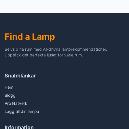
Farmhouse Bedroom Wall
Vintage Industrial Kitchen
Light Fixture Vintage
Island Light Entryway
Gouden Retro Wall
Ceiling Chandelier voor
Mounted Lamp voor
Front Foyer Staircase
Bedside Living Room
Bedroom
Find a Lamp
Headboard
Belys dina rum med AI-drivna lamprekommendationer.
Upptäck det perfekta ljuset för varje rum.
Snabblänkar
Hem
Blogg
Pro Nätverk
Lägg till din lampa
Information