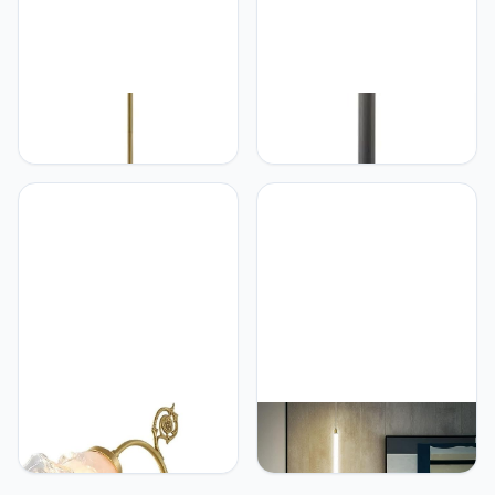
controle
Hertl Hertl Moderne
Hertl Hertl Chinese stijl
plafondlamp met
land Aisle Street
lampenkap van wit
Lamp,Home Garden
melkglas, kroonluchter
Waterdicht Landschap
met 6 lampen met G9
Licht,Park Villa High Pole
ledlampen, industriële
Light,Outdoor 2.8m hoge
hanglamp voor eetkamer,
pool staande licht,Castle
decoratieve lamp voor
Hotel Entrance Light
Hertl Hertl Mid Century
Hertl Hertl LED lineaire
Modern Messing Wall
hanger verlichting voor
Sconce met Flower Glass
bar teller LED Gold Long
Nordic Antique Copper
Tube Mini Hanging Lamp