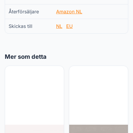
Återförsäljare
Amazon NL
Skickas till
NL
EU
Mer som detta
Hertl Hertl Garden Post
Hertl Hertl Lineaire Flush