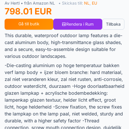
Av Hertl • från Amazon NL
• Skickas till:
NL
,
EU
798.01 EUR
Gå till butik
Rendera i Rum
Tillbaka
This durable, waterproof outdoor lamp features a die-
cast aluminum body, high-transmittance glass shades,
and a secure, easy-to-assemble design suitable for
various outdoor landscapes.
-Die-casting aluminium op hoge temperatuur bakken
verf lamp body + ijzer bloem branche: hard materiaal,
zal niet veranderen kleur, zal niet rusten, anti-corrosie,
outdoor waterdicht, duurzaam -Hoge doorlaatbaarheid
glazen lampkap + acrylische bodembedekking:
lampenkap glazen textuur, helder licht effect, groot
licht, hoge helderheid -Screw fixation, the screw fixes
the lampkap on the lamp paal, niet welded, sturdy and
durable, with a higher safety factor -Thread
connection, screw mouth connection design, duidelijk