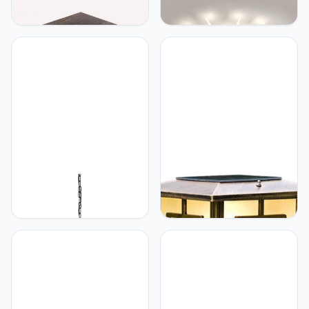
Light Retro Lawn Light
Mount Ceiling Lamp LED
Waterdicht met Frosted
Gold Modern Ceiling Light
Glass Landschap Lamp
Acryl Starburst Ceiling
Aluminium Vierkant Frame
Light Fixture Spiraal
Pillar Lamp Decor
Desgin Hanger Lamp voor
Lighting/E26 Dusk to
Living Room Bedroom
Dawn Vintage Outdoor
Dining Room Kitchen
Security Path Light (kleur :
Hallway (Kleur : Bla
Hertl Hertl Rustieke
Hertl Hertl Retro Outdoor
industriële kroonluchter 12
Solar Pillar Light IP65
lampen voor boerderij,
Waterdicht Landschap
ronde lamp voor
LED Post Lamp Street
keukeneiland, voor
Garden Lawns Aluminium
eetkamer, keuken,
Glass Lantaarn Patio
slaapkamer, woonkamer,
Porch Column Lamp met
foyer, hal
intelligente
afstandsbediening