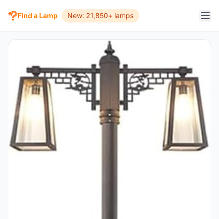
Find a Lamp
New: 21,850+ lamps