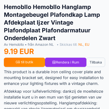
Hemobllo Hemobllo Hanglamp
Montagebeugel Plafondkap Lamp
Afdekplaat Ijzer Vintage
Plafondplaat Plafondarmatuur
Onderdelen Zwart
Av Hemobllo • från Amazon NL
• Skickas till:
NL
,
EU
9.19 EUR
Gå till butik
Rendera i Rum
Tillbaka
This product is a durable iron ceiling cover plate and
mounting bracket set, designed for easy installation to
enhance your lighting fixtures with a vintage charm.
Afdekkap voor luifelverlichting: dankzij de moeiteloze
installatie kunt u in een mum van tijd genieten van uw
nieuwe verlichtingsopstelling. Hanglampafdekking:
gemaakt van stevig ijzermateriaal om duurzaamheid