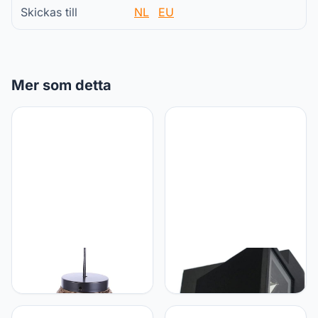
Skickas till
NL
EU
Mer som detta
Hemobllo Hemobllo
Hemobllo Hemobllo
Hanglampdecoratie -
Buitenwandlamp Led
Plafondlamp Van Papier -
Wandlamp 5w Zwarte
Hanglamp Voor
Schelp Warm Witte