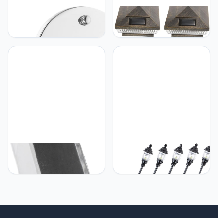
Hemobllo Hemobllo 1 Set
Hemobllo Hemobllo 5
Muur Lichtschakelaar
Stuks Wandlamp op
Plafondventilator
zonne-energie light wall
Wandlampen Voor Thuis
lamp garden muurlamp
Lamp Accessoire Trekken
Zonne-verlichting voor
Deel Trekschakelaar De
buiten paalkaplamp voor
Ketting Licht Controle
buiten hekpaal licht post
Roestvrij Staal
zonne-licht zonne post
licht buikspieren
Hemobllo Hemobllo
Hemobllo 5 Stuks Model
Zonnewand Gemonteerd
Tuinverlichting Trein
Licht Led-tuin Zonne-licht
Platform Miniatuur
- Outdoor Tuin Outdoor
Straatlantaarn
Solar Lamp Decoratief
Modelspoor Trein Lamp
Straatlantaarn Modellen
Minilamp Roestvrij Staal