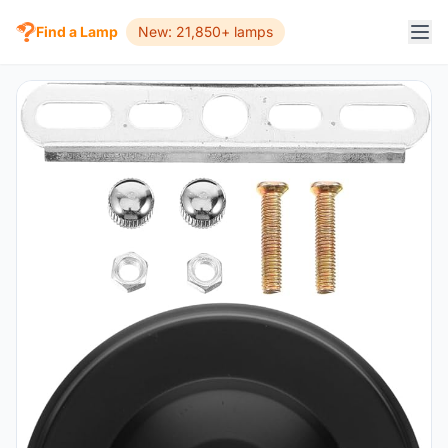
Find a Lamp
New: 21,850+ lamps