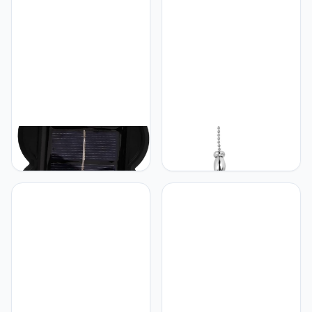
Restaurant - Eenvoudig En
Wandlamp
Elegant Voor Thuis- En
Commercieel Gebruik
Eenvoudige Installatie
Hemobllo Hemobllo
Hemobllo Hemobllo 3Pcs
wandlamp wall lamp night
Kroonluchter Pull Chain
light garden lights
Extender Voor Plafond
nachtlamp dekverlichting
Hanglamp Kabel
op zonne-energie
Badkamer Keten
openlucht- buiten lichten
Plafondlamp Decoratieve
muur zonne-licht
Plafondtegels Lamp
tuinverlichting op zonne-
Trekken Hanger Vintage
energie plastic Black
Ketting Hanger Ijzer