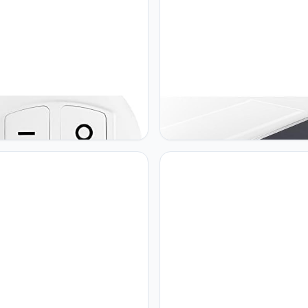
DZSWZX Fengyan
GSYFDZSWZX Fengyan
chapsverlichting LED
Landschapsverlichting Solar Li
onal Lampen 12 V DIY
Outdoors LED zonne-Lamp me
amp Afstandsbediening
Motion Sensor Aluminium 24/4
um Lamp Modulaire Creatieve
60LED waterdicht op zonne-
atie Wandlampen LED
Outdoor Light Garden Wall Lig
tlamp (Lampshade Color : 1PCS
LED Straatlamp
e control)