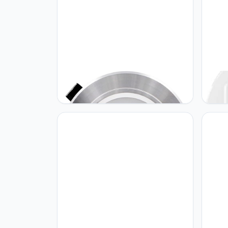
GSYFDZSWZX Fengyan
GSYF
Landschapsverlichting 1PC LED
Lands
Plafond Downlight AC 220V 230V
Hexag
240 V 5W 9W 12W 15W 18W LED
Wandl
Ronde Verzonken Plafondlamp
Quant
Nieuwe Lamp Slaapkamer LED
Decor
Straatlamp
Straa
remot