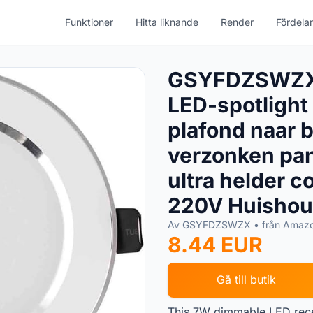
Funktioner
Hitta liknande
Render
Fördelar
GSYFDZSWZX 
LED-spotlight
plafond naar 
verzonken pan
ultra helder c
220V Huishoud
Av GSYFDZSWZX • från Amaz
8.44 EUR
Gå till butik
This 7W dimmable LED reces