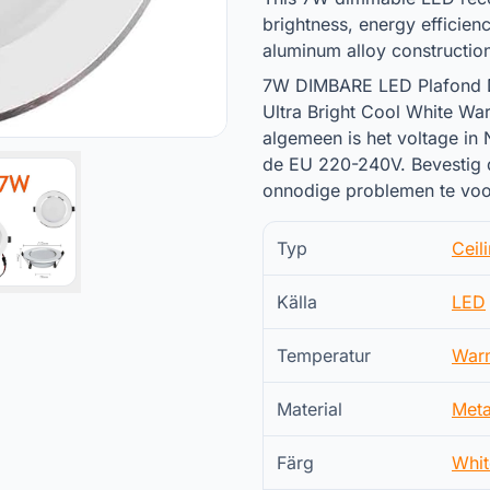
brightness, energy efficienc
aluminum alloy construction
7W DIMBARE LED Plafond D
Ultra Bright Cool White W
algemeen is het voltage in
de EU 220-240V. Bevestig 
onnodige problemen te voo
Typ
Ceil
Källa
LED
Temperatur
War
Material
Meta
Färg
Whit