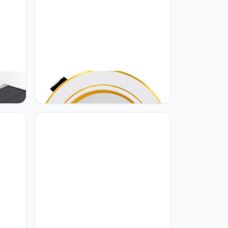
GSYFDZSWZX Fengyan
ght
Landschapsverlichting 1PC LED
t
Plafond Downlight AC 220V 230V
8 /
240 V 5W 9W 12W 15W 18W LED
Ronde Verzonken Plafondlamp
hting
Nieuwe Lamp Slaapkamer LED
Straatlamp