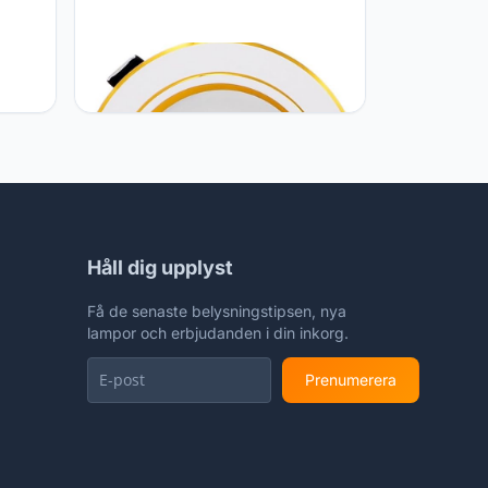
GSYFDZSWZX Fengyan
Landschapsverlichting 1PC LED
 5W
Plafond Downlight AC 220V 230V
amp
240 V 5W 9W 12W 15W 18W LED
Ronde Verzonken Plafondlamp
Nieuwe Lamp Slaapkamer LED
Straatlamp
Håll dig upplyst
Få de senaste belysningstipsen, nya
lampor och erbjudanden i din inkorg.
Prenumerera