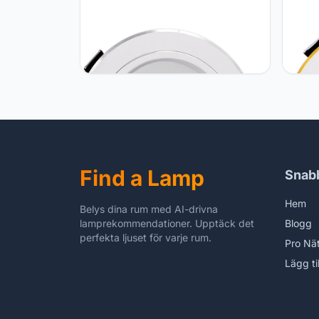
GSYFDZSWZX Fengyan
GSYF
Landschapsverlichting 1PC LED
Lands
Plafond Downlight AC 220V 230V
Plafo
240 V 5W 9W 12W 15W 18W LED
240 
Ronde Verzonken Plafondlamp
Ronde
Nieuwe Lamp Slaapkamer LED
Nieuw
Straatlamp
Straa
Find a Lamp
Snab
Hem
Belys dina rum med AI-drivna
lamprekommendationer. Upptäck det
Blogg
perfekta ljuset för varje rum.
Pro Nä
Lägg ti