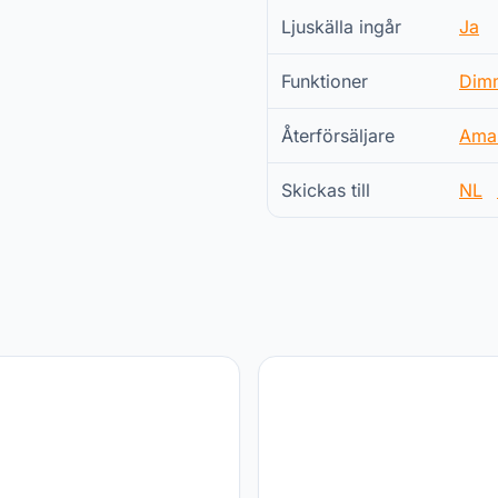
Ljuskälla ingår
Ja
Funktioner
Dim
Återförsäljare
Ama
Skickas till
NL