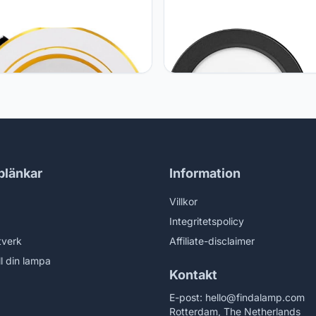
DZSWZX Fengyan
GSYFDZSWZX Fengyan
chapsverlichting 1PC LED
Landschapsverlichting LED
nd Downlight AC 220V 230V
Spotverlichting LED Downlight
V 5W 9W 12W 15W 18W LED
9W 12W 18W Rond Inbouw L
 Verzonken Plafondlamp
220 V 230V 240 V LED Lamp
e Lamp Slaapkamer LED
Slaapkamer Keuken Indoor
tlamp
Wit/Zwart LED Straatlamp
blänkar
Information
Villkor
Integritetspolicy
tverk
Affiliate-disclaimer
ll din lampa
Kontakt
E-post:
hello@findalamp.com
Rotterdam, The Netherlands