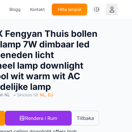
🇸🇪
Blogg
Kontakt
Hitta lampor
Fengyan Thuis bollen
 lamp 7W dimbaar led
beneden licht
eel lamp downlight
ool wit warm wit AC
elijke lamp
on NL
• Skickas till:
NL
,
EU
Rendera i Rum
Tillbaka
sed ceiling downlight offers high