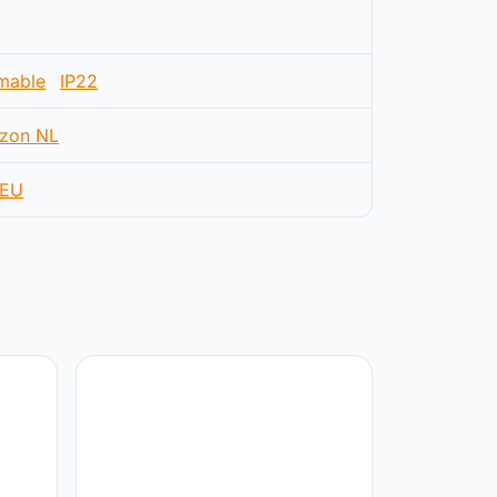
mable
IP22
zon NL
EU