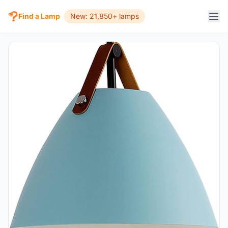
Find a Lamp
New: 21,850+ lamps