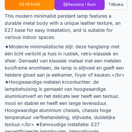
Gå till butik
Rendera i Rum
Tillbaka
This modern minimalist pendant lamp features a
durable metal body with a unique leather texture, an
E27 base for easy installation, and is suitable for
various indoor spaces.
★Moderne minimalistische stijl: deze hanglamp met
één licht verlicht je huis in rustiek, retro-klassiek en
sfeer. Gemaakt van klassiek metaal met een metalen
kooiframe eromheen, de lamp is slijtvast en geeft een
heldere gloed aan je eetkamer, foyer of keuken.</br>
★Hoogwaardige metalen kroonluchter: de
lampbehuizing is gemaakt van hoogwaardige
aluminiumverf en het delicate leer heeft een textuur,
mooi en stabiel en heeft een lange levensduur.
Hoogwaardige aluminium chassis, chassis hoge
temperatuur verfbehandeling, slijtvaste, duidelijke
textuur.</br> ★Eenvoudige installatie: E27
gecertificeerde lamphouder, internationale