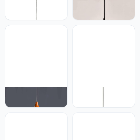
GERAGUR E27-voeten,
GERAGUR Uitgeholde
Houten Hangende
Hanglamp, Retro-stijl
Lantaarn Industriële Art
Kroonluchter, Vintage
Deco Plafondverlichting
Loft-ontwerp, Zwarte
Lichtpunt Eenvoudige
Mandkooi Hangende
Hanglampenkap In
Plafondlamp, Industriële
Scandinavische Stijl 1
Verlichtingsarmatuur En
Verlichtingsarmaturen
Decoratie Voor
voor Eetkamer Keuken
Woonkamer Slaapkamer
GERAGUR E26 / 27 1
GERAGUR Industriële
Plafondlampen
Metalen Hanglamp
Plafondverlichting
Moderne Verstelbare
Moderne eenvoud
Hangende
Hangverlichting Zwarte
Verlichtingsarmaturen,
vintage industriële
Plafondkroonluchter In
metalen lampenkap, voor
Boerderijstijl Voor
restaurant keukeneiland
Keukeneiland Eettafel Hal