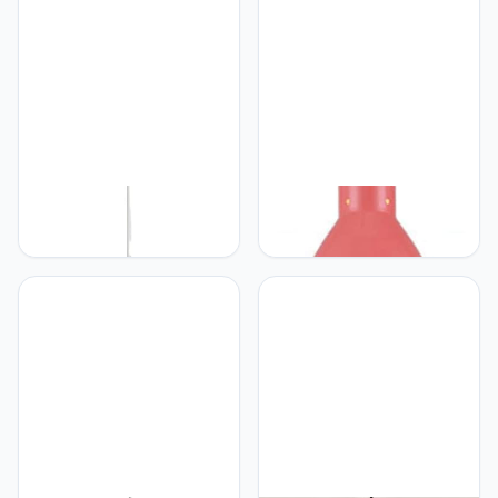
GERAGUR Lunar
GERAGUR Aluminium
Hanglamp Scandinavische
Persoonlijkheid
Stijl Halve Cirkel
Kroonluchter Stijlvolle
Kroonluchter
Minimalistische Hanglamp
Lampenkappen
Grote Hangende Bel
Restaurant Planet Island
Geperforeerde Kanten
Lights Creative Arts
Hanglampen Restaurant
Plafondverlichtingsarmatuur
Bar Eilandverlichting E27
E27 Base Minimalistische
Onedele Metalen
Hanglampen
Lampenkap