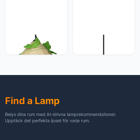
decoratieve verlichting
Binneninrichting E26
Basis, 1 Pak
GERAGUR Rustiek
GERAGUR E26/27 Base
Geweven Kooi Hanglamp
Dome Hanglamp, Nordic
Armatuur E27 Voet
Stijl Hanglamp Armatuur
Kroonluchter
Met, Metalen Kap,
Lampenkappen One-Light
Ingebouwde Montage
Industriële Metalen
Voor Keuken Restaurant
Henneptouw Hanglampen
Eetkamer Cafe
Voor Kitchen Island Cafe
Woonkamer
Bar Boerderij,
Find a Lamp
Belys dina rum med AI-drivna lamprekommendationer.
Upptäck det perfekta ljuset för varje rum.