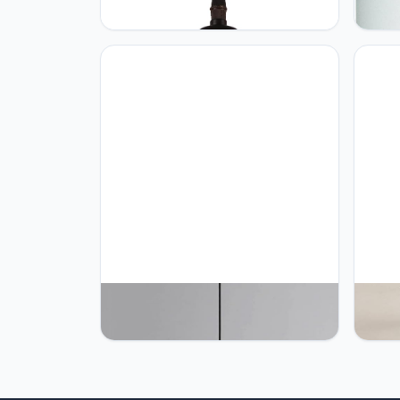
hanger plafond verlichting Zwart
plafo
binnenverlichting lampen
GU10 
kroonluchter verlichting hanger kap
kantoo
hanger lamp verstelbaar touw
opbou
decoratie (zonder lamp)
binne
RENMIAO Hars Hanglamp, Vintage
NZDY 
Hardware Opknoping Lamp Plafond
Chand
Armatuur Voor Restaurant Bar
Chand
Keuken Eetkamer Club Resturant Bar
hangl
Woonkamer
eetka
lamp