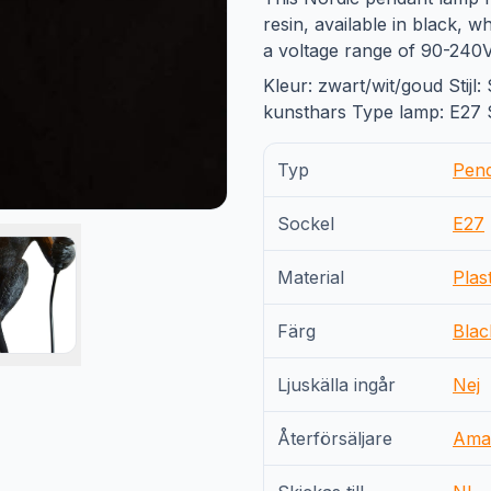
resin, available in black, w
a voltage range of 90-240V
Kleur: zwart/wit/goud Stijl
kunsthars Type lamp: E27 
Typ
Pen
Sockel
E27
Material
Plast
Färg
Blac
Ljuskälla ingår
Nej
Återförsäljare
Ama