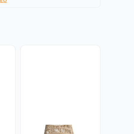
EU
lamp
LUSSIOL Lussiol 250702 lamp, rotan,