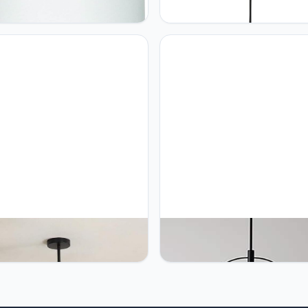
ndspot, spot, opbouwspot
IDE-60058, blauw fluweel, 40 
plafondlamp, hal, keuken,
E27 fitting
r, B:12,7 cm, H:12,5 cm, spot,
wplafond, plafondlamp
n
13 lampen goud Sputnik
NZDY Kroonluchter met 6 lamp
elier Modern Brons Dna
modern, in het midden van de 
elier Industrial Vintage
industriële plafondlamp van gl
amp accessoire voor keuken,
mat, kogelhanger, hanglamp v
mer, woonkamer, zwart, 9
keuken, eetkamer, woonkamer
en
zwart plus transparant, 6 lamp