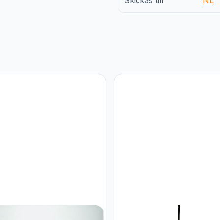
Skickas till
NL
-Erlebnisse Opbouwspot wit,
Smartwares Smartwares hang