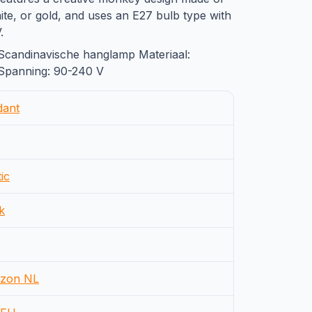
hite, or gold, and uses an E27 bulb type with
.
: Scandinavische hanglamp Materiaal:
Spanning: 90-240 V
dant
ic
k
zon NL