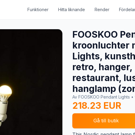
Funktioner
Hitta liknande
Render
Fördela
FOOSKOO Penda
kroonluchter 
Lights, kunsth
retro, hanger
restaurant, lu
hanglamp (zon
Av FOOSKOO Pendant Lights •
218.23 EUR
Gå till butik
This Nordic pendant lamp 