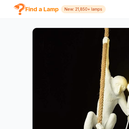
Find a Lamp
New: 21,850+ lamps