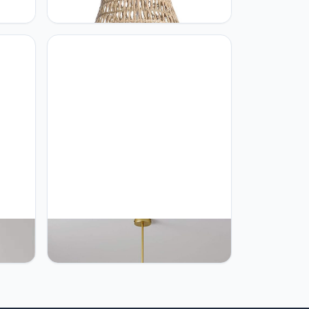
cm Ø,
60 W, naturel
en,
NZDY Kroonluchter met 6 lampen,
stoel,
modern, in het midden van de stoel,
as,
industrieel, van glas, mat, bal,
oor
hanger, hanglamp voor keuken,
,
eetkamer, woonkamer, goud,
en
transparant, 6 lampen