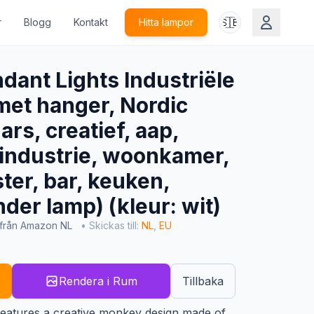
🇸🇪
r
Blogg
Kontakt
Hitta lampor
nt Lights Industriële
met hanger, Nordic
ars, creatief, aap,
, industrie, woonkamer,
ster, bar, keuken,
der lamp) (kleur: wit)
 från Amazon NL
• Skickas till:
NL
,
EU
Rendera i Rum
Tillbaka
features a creative monkey design made of