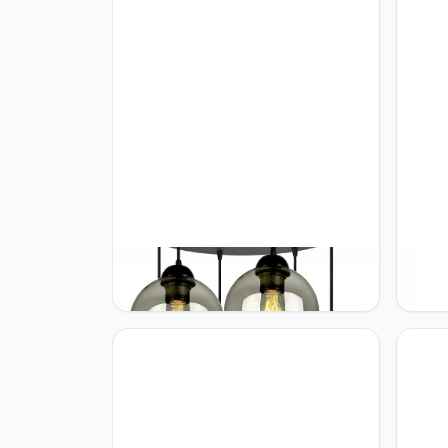
FKL DESIGN Home Deco
FKL 
Plafondlamp hanglamp hanglamp
Plafo
wandlamp tafellamp lamp hanglamp
wandl
kogel zwart grijs wit lamp uit serie
kogel 
830N100 verschillende varianten
830N1