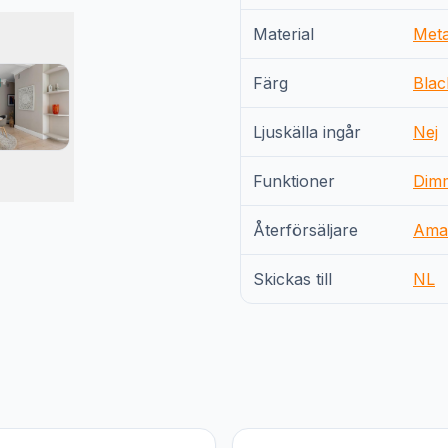
Material
Meta
Färg
Blac
Ljuskälla ingår
Nej
Funktioner
Dim
Återförsäljare
Ama
Skickas till
NL