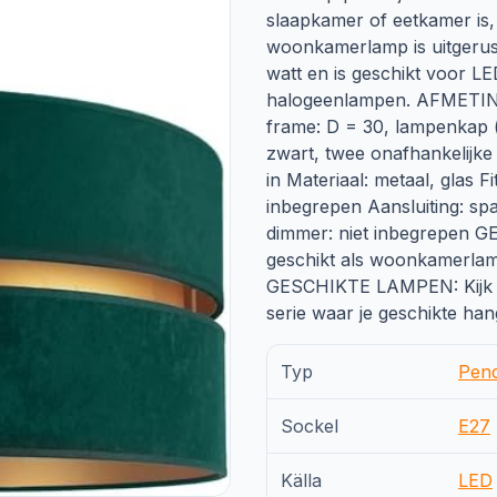
slaapkamer of eetkamer is
woonkamerlamp is uitgerus
watt en is geschikt voor LE
halogeenlampen. AFMETING
frame: D = 30, lampenkap (
zwart, twee onafhankelijke 
in Materiaal: metaal, glas F
inbegrepen Aansluiting: spa
dimmer: niet inbegrepen GE
geschikt als woonkamerlam
GESCHIKTE LAMPEN: Kijk o
serie waar je geschikte h
Typ
Pen
Sockel
E27
Källa
LED