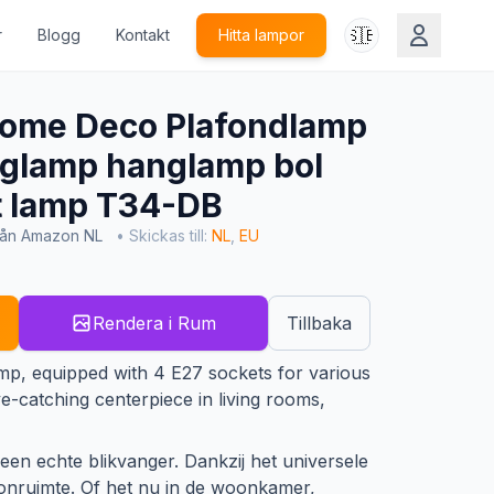
🇸🇪
r
Blogg
Kontakt
Hitta lampor
ome Deco Plafondlamp
glamp hanglamp bol
it lamp T34-DB
rån Amazon NL
• Skickas till:
NL
,
EU
Rendera i Rum
Tillbaka
amp, equipped with 4 E27 sockets for various
e-catching centerpiece in living rooms,
n echte blikvanger. Dankzij het universele
oonruimte. Of het nu in de woonkamer,