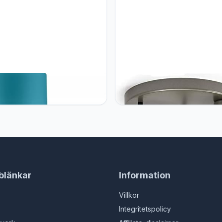
DESIGN Home Deco
FKL DESIGN Home Deco
ndlamp hanglamp hanglamp
Plafondlamp hanglamp hangla
amp bol zwart grijs wit lamp
hanglamp bol zwart grijs wit l
S1
382-E3-G
blänkar
Information
Villkor
Integritetspolicy