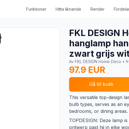
Funktioner
Hitta liknande
Render
Fördela
FKL DESIGN H
hanglamp han
zwart grijs w
Av FKL DESIGN Home Deco • f
97.9 EUR
Gå till butik
This versatile top-design l
bulb types, serves as an ey
bedrooms, or dining areas.
TOPDESIGN: Deze lamp is ee
ontwerp past hij in elke w