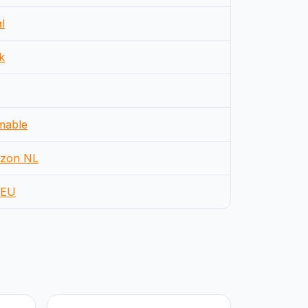
l
k
mable
zon NL
EU