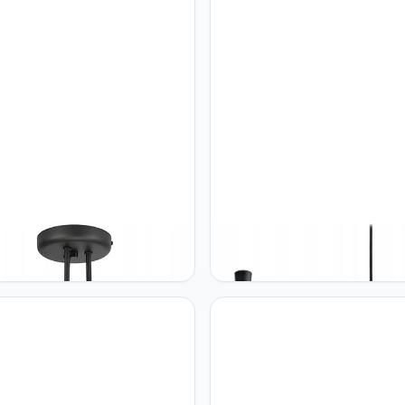
DESIGN Home Deco
FKL DESIGN Home Deco FKL
ndlamp hanglamp hanglamp
hanglamp keukenlamp hangla
amp tafellamp lamp hanglamp
hanglamp keuken hanglampen
zwart grijs wit lamp uit serie
hanglampen eetkamerlamp led
00 verschillende varianten
licht modern ⌀37 grijs wit