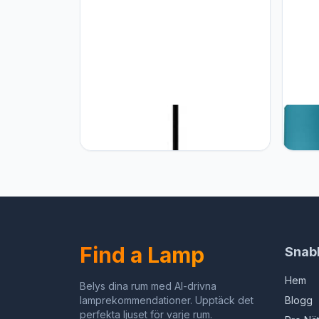
FKL DESIGN Home Deco FKL
FKL 
DESIGN Home Deco Hanglamp
Plafo
plafondlamp hanglamp van hout
hangl
verschillende varianten fitting E27
TD-T
Retro Vintage houten lamp
verlichting uit serie VDA (hanglamp
VDA-ZO1)
Find a Lamp
Snab
Hem
Belys dina rum med AI-drivna
lamprekommendationer. Upptäck det
Blogg
perfekta ljuset för varje rum.