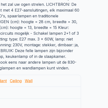
, het zal uw ogen strelen. LICHTBRON: De
t met 4 E27-aansluitingen, elk maximaal 60
D's, spaarlampen en traditionele
EN (cm): hoogte = 28 cm, breedte = 30,
cm): hoogte = 13, breedte = 15 Kleur:
circuits mogelijk - Schakel lampen 2+1 of 3
itting: type: E27 max. 3 x 60W, lamp: niet
nning: 230V, montage: stekker, dimbaar: ja,
BRUIK: Deze felle lampen zijn bijzonder
p, keukenlamp of in de slaapkamer.
ok eens naar andere lampen uit de 830-
anglampen en wandlampen kunt vinden.
dant
Ceiling
Wall