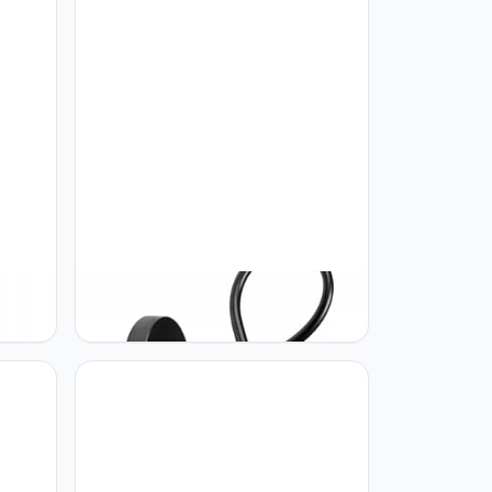
FKL DESIGN Home Deco Wandlamp
mp
zwart wandlamp industriële stijl,
 &
retro, vintage 2 vlammen
 lamp
woonkamer lamp industrie E27
slaapkamer lamp