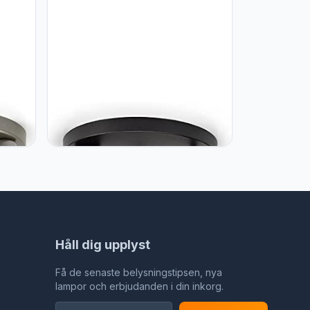
FKL DESIGN Home Deco
mp
Plafondlamp hanglamp lamp
amp
hanglamp bol zwart grijs wit lamp
382-E3-SK.
Håll dig upplyst
Få de senaste belysningstipsen, nya
lampor och erbjudanden i din inkorg.