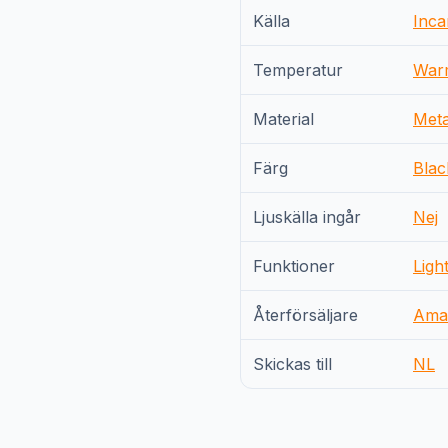
Källa
Inca
Temperatur
War
Material
Meta
Färg
Blac
Ljuskälla ingår
Nej
Funktioner
Ligh
Återförsäljare
Ama
Skickas till
NL