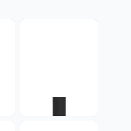
amp
Eglo Eglo stande LED solarlamp
mp,
Dreoli, solar buitenlamp met
r:
grondspies en bewegingsmelder,
tuin padverlichting buiten, down
light, tuinlamp van zwart kunststof,