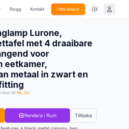
🇸🇪
r
Blogg
Kontakt
Hitta lampor
nglamp Lurone,
ttafel met 4 draaibare
angend voor
 eetkamer,
an metaal in zwart en
itting
ickas till:
NL
,
EU
Rendera i Rum
Tillbaka
features a black metal canopy, two