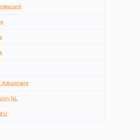
ndescent
m
l
k
t Adjustment
zon NL
EU