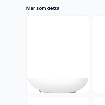
Mer som detta
Eglo EGLO Optica Table Lamp, 2-
Eglo 
light table lamp, material: steel, color:
vintag
matt nickel, glass: opal matt white,
ontwe
socket: E27, incl. switch
van st
crème,