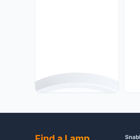
gecert
Eglo EGLO LED plafondlamp Fueva
Eglo 
5, Ø 28,5 cm, ronde plafonnière,
licht
opbouwlamp van wit metaal,
indus
badkamer lamp pafond,
lamp v
plafondverlichting warm wit, IP44
fittin
Find a Lamp
Snab