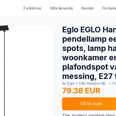
Funktioner
Hitta liknande
Render
Fördela
Eglo EGLO Ha
pendellamp ee
spots, lamp h
woonkamer en
plafondspot v
messing, E27 f
Av Eglo • från Amazon NL
• Sk
79.38 EUR
Gå till butik
This modern pendant lamp 