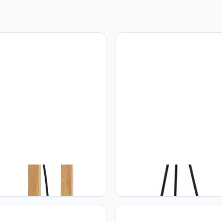
EGLO vloerlamp Hornwood,
Eglo EGLO Driepoot staande l
e leeslamp in industrieel
Chester, 1-pits vintage vloerla
rp, FSC, staande lamp retro
staanlamp, Materiaal: staal, kleu
aal en hout, kleur zwart,
zwart, koper, fitting: E27, incl
 bruin, E27 fitting, FSC-
snoerschakelaar