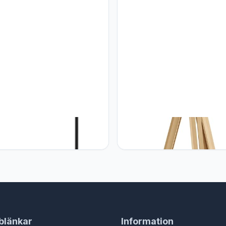
ificeerd, incl. voetschakelaar
Eglo staanlamp PRIDDY, 1
Eglo EGLO Driepoot vloerlamp
bron, Vintage staanlamp met
Lantada, vintage woonkamerl
trieel ontwerp, retro staande
staande lamp van hout, staal e
an staal, kleur: zwart, wit,
textiel in natuurlijke kleurenel 
g: E27, incl voetschakelaar
beige, met schakelaar, FSC
gecertificeerd, E27 fitting
blänkar
Information