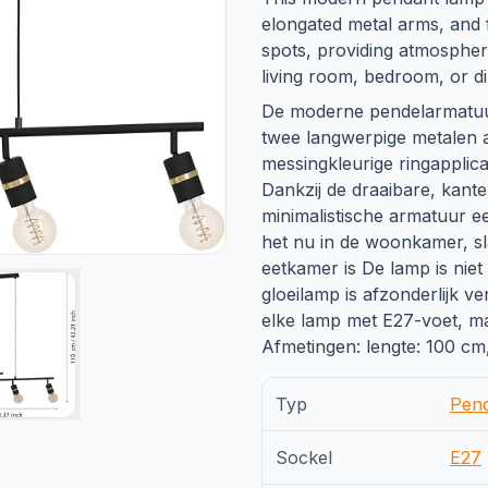
elongated metal arms, and 
spots, providing atmospheri
living room, bedroom, or di
De moderne pendelarmatuur
twee langwerpige metalen a
messingkleurige ringapplica
Dankzij de draaibare, kante
minimalistische armatuur een
het nu in de woonkamer, sl
eetkamer is De lamp is niet
gloeilamp is afzonderlijk v
elke lamp met E27-voet, m
Afmetingen: lengte: 100 cm
Typ
Pen
Sockel
E27