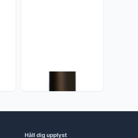
IP44
Eglo EGLO staanlamp BARBOTTO,
amp,
staande lamp met 1 lichtbron, stalen
n
staaflamp, kleur: zwart, goud, fitting:
en
GU10, incl Voetschakelaar
Håll dig upplyst