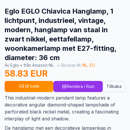
Eglo EGLO Chiavica Hanglamp, 1
lichtpunt, industrieel, vintage,
modern, hanglamp van staal in
zwart nikkel, eettafellamp,
woonkamerlamp met E27-fitting,
diameter: 36 cm
Av Eglo • från Amazon NL
• Skickas till:
NL
,
EU
58.83 EUR
Gå till butik
Rendera i Rum
Tillbaka
This industrial-modern pendant lamp features a
decorative angular diamond-shaped lampshade of
perforated black nickel metal, creating a fascinating
interplay of light and shadow.
De hanglamp met een decoratieve lampenkap in