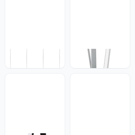
Eglo EGLO hanglamp
Eglo EGLO Parri
BATISTA 3, 4-lamps
Vloerlamp, aluminium, 31
hanglamp, hanglamp van
W, chroom
staal, kleur: nikkel-mat,
glas: geveegd, wit, fitting:
E27