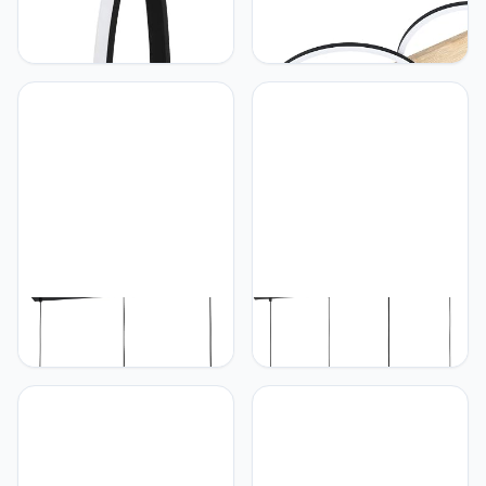
Eglo Eglo Lasana 3 Led-
Eglo Plafondverlichting
vloerlamp, 2 lampen,
Boyal wit L: 101 B: 40 H:
moderne staande lamp
9,5 cm 3000K
van staal, aluminium en
kunststof,
woonkamerlamp in zwart,
wit, lamp met
trapschakelaar, w
Eglo Eglo Cremella
Eglo EGLO LED hanglamp
Hanglamp met 3 lampen,
Barbotto, pendellamp
vintage, industrieel, van
boven eettafel met
staal in zwart,
indirect licht, 4-lichts
eettafellamp,
eettafellamp van metaal in
woonkamerlamp,
zwart en goud, lamp
hangend met E27-fitting, L
hangend voor eetkamer,
94 cm
incl. GU10 lichtbron,