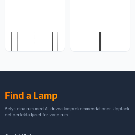
warmwit
Eglo EGLO Claverdon
Eglo EGLO Vloerlamp
hanglamp, 5 lichtpunten,
Febres, woonkamerlamp
vintage, natuurlijk, boho,
met lampenkap van
hygge, hanglamp van
textiel, staande lamp van
staal en hout in zwart,
metaal in zwart en bouclé
natuurlijke kleuren,
stof in wit, staanlamp met
eettafellamp, hanglamp
voetschakelaar, E27 fitting
voor de woonkamer, E27
fitting
Find a Lamp
Belys dina rum med AI-drivna lamprekommendationer. Upptäck
det perfekta ljuset för varje rum.