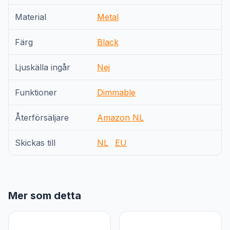
Material
Metal
Färg
Black
Ljuskälla ingår
Nej
Funktioner
Dimmable
Återförsäljare
Amazon NL
Skickas till
NL
EU
Mer som detta