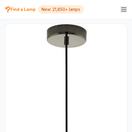
Find a Lamp
New: 21,850+ lamps