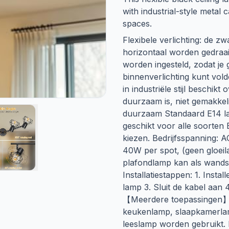
with industrial-style metal 
spaces.
Flexibele verlichting: de 
horizontaal worden gedraa
worden ingesteld, zodat je
binnenverlichting kunt vol
in industriële stijl beschikt
duurzaam is, niet gemakkeli
duurzaam Standaard E14 l
geschikt voor alle soorten 
kiezen. Bedrijfsspanning:
40W per spot, (geen gloei
plafondlamp kan als wands
Installatiestappen: 1. Insta
lamp 3. Sluit de kabel aan
【Meerdere toepassingen】D
keukenlamp, slaapkamerla
leeslamp worden gebruikt. I