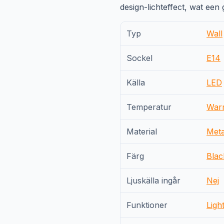
design-lichteffect, wat een
Typ
Wall
Sockel
E14
Källa
LED
Temperatur
War
Material
Meta
Färg
Blac
Ljuskälla ingår
Nej
Funktioner
Ligh