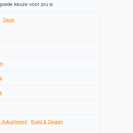
 goede keuze voor jou is
Desk
m
l
k
t Adjustment
Build & Design