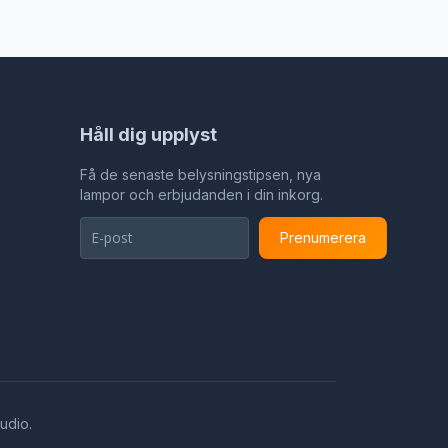
350 Gradussen, Slaapkamer,
Woonkamer, Studeerkamer
Håll dig upplyst
Få de senaste belysningstipsen, nya
lampor och erbjudanden i din inkorg.
Prenumerera
tudio
.