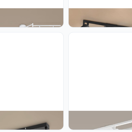
o LED GU10 Ceiling Light 6
Dehobo Led-plafondlamp, 4 sp
otlights - Ceiling Lighting
plafondspots, GU10, dubbel
Orientable Modern White for
draaibaar, modern, plafondlam
ay Living Room Dining Room
spots, zwart, voor keuken,
en - Without Bulb
slaapkamer, woonkamer, hal,
eetkamer, zonder lampen
o Led-plafondlamp,
Dehobo Led-plafondspots, 4
baar, moderne plafondlamp, 3
lampen, wit, GU10, zwenkbaar,
n, GU10, zwart, led-wandlamp
graden, plafondspots voor ke