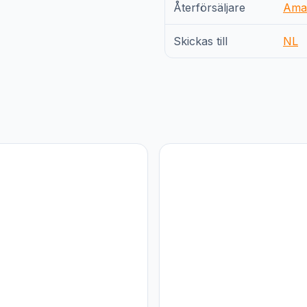
Återförsäljare
Ama
Skickas till
NL