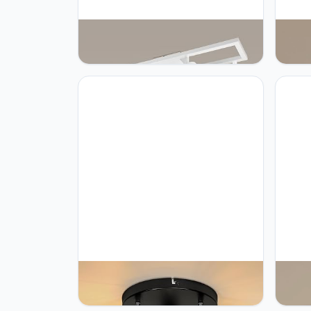
Dehobo Led-plafondspots, 4
Dehob
lampen, wit, GU10, zwenkbaar, 450
LED Sp
graden, plafondspots voor keuken,
Spot 
slaapkamer, woonkamer, geen
Hallw
lampen
Kitch
Dehobo plafondlamp Zwart E14
Dehob
plafond Spotlight 3 vlam
draai
plafondvlekken LED Swiveling 350 °
lampe