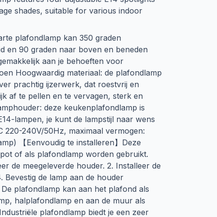
cage shades, suitable for various indoor
zwarte plafondlamp kan 350 graden
id en 90 graden naar boven en beneden
 gemakkelijk aan je behoeften voor
doen Hoogwaardig materiaal: de plafondlamp
 over prachtig ijzerwerk, dat roestvrij en
jk af te pellen en te vervagen, sterk en
amphouder: deze keukenplafondlamp is
E14-lampen, je kunt de lampstijl naar wens
 AC 220-240V/50Hz, maximaal vermogen:
lamp) 【Eenvoudig te installeren】Deze
pot of als plafondlamp worden gebruikt.
lleer de meegeleverde houder. 2. Installeer de
 4. Bevestig de lamp aan de houder
e plafondlamp kan aan het plafond als
mp, halplafondlamp en aan de muur als
ndustriële plafondlamp biedt je een zeer