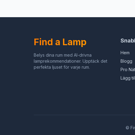
plafondlamp Spot Matt metaal voor
voor 
keuken woonkamer slaapkamer
keuke
max. 40 watt [zonder lamp]
Find a Lamp
Snab
Hem
Belys dina rum med AI-drivna
lamprekommendationer. Upptäck det
Blogg
perfekta ljuset för varje rum.
Pro Nä
Lägg ti
©
Fi