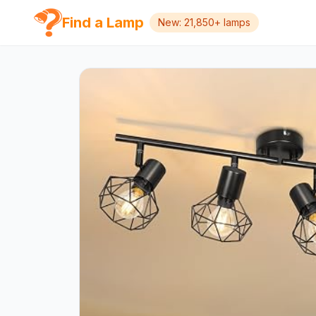
Find a Lamp
New: 21,850+ lamps