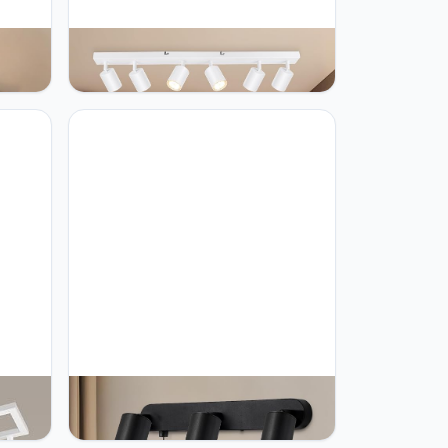
ots,
Dehobo Spot- en spot-rails,
plafondspots, dubbele GU10,
p, 4
draaibaar, modern, plafondlamp,
spot, wit, zonder lampen,
plafondlamp, 6 spots, voor keuken,
slaapkamer, woonkamer, hal,
eetkamer
Dehobo Wandlamp voor Binnen,
 450
Zwart, Schakelaar, 4,5m Kabel, 3
uken,
Lampen, GU10, Moderne Draaibaar