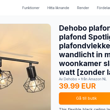
Funktioner
Hitta liknande
Render
Fördela
Dehobo plafo
plafond Spotl
plafondvlekke
wandlicht in 
woonkamer sl
watt [zonder 
Av Dehobo • från Amazon NL
39.99 EUR
Gå till butik
This flexible black ceiling 