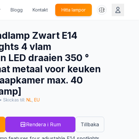
🇸🇪
r
Blogg
Kontakt
Hitta lampor
ndlamp Zwart E14
ights 4 vlam
n LED draaien 350 °
mat metaal voor keuken
aapkamer max. 40
lamp]
• Skickas till:
NL
,
EU
Rendera i Rum
Tillbaka
lamp features four adjustable E14 spotlights