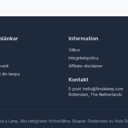
binnen, voor slaapkamer,
slaapkamer, woonkamer, geen
n, zonder lamp
lampen
blänkar
Information
Villkor
Integritetspolicy
tverk
Affiliate-disclaimer
ll din lampa
Kontakt
E-post:
hello@findalamp.com
Rotterdam, The Netherlands
nd a Lamp. Alla rättigheter förbehållna. Skapat i Rotterdam av
Hola S