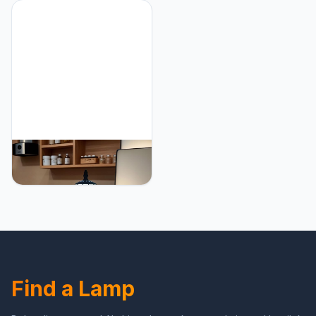
Warm Bulb Included,
Inch Antique Pole Corner
Vintage Nightstand Lamp
Lamp Decor for Bedroom
for Bedroom, Living
Living Room Home Office
Room, Bar Decor (G)
Bidesen 8" Tiffany Style
Table Lamp, Vintage
Handmade Stained Glass
Shade Desk Lamp,
Bedroom Bedside Lamp-
Included Bulb
Find a Lamp