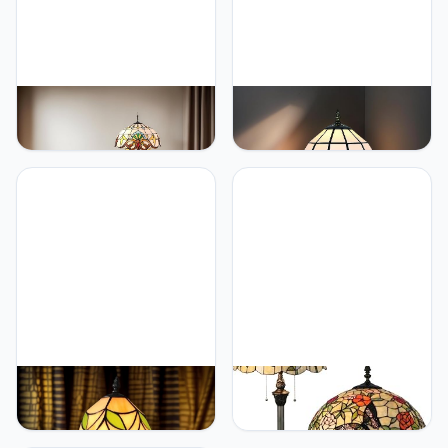
Bidesen Tiffany Yellow
Bidesen 8" Tiffany Style
Liaison Floor Lamp -
Table Lamp, Vintage
40.6cm Antique Corner
Handmade Stained Glass
Reading Lamp -
Shade Lighting, Bedroom
Decoration Bedroom
Bedside Light, Study Desk
Living Room Home Office
Lamp, Office Accent Lamp
(A3)
Bidesen 8" Handmade
Bidesen 16 Inches Tiffany
Tiffany-Style Table Lamp
Floor Lamp Butterfly
– Stained Glass Shade
Stained Glass Vertical
with Rustproof Base,
Reading Lamp 16X16X64