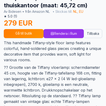
thuiskantoor (maat: 45,72 cm)
Av Bidesen • från Amazon NL
• Skickas till:
NL
,
EU
★ 5.0 (1)
279 EUR
Gå till butik
Rendera i Rum
Tillbaka
This handmade Tiffany-style floor lamp features
colorful, hand-soldered glass pieces creating a unique
decorative item that provides warm, soft light for
various rooms.
?? Grootte van de Tiffany vloerlamp: schermdiameter
45 cm, hoogte van de Tiffany-tafellamp 168 cm, fitting
van legering, lichtbron: e27 x 2 (4 W led-gloeilamp
inbegrepen), 2700 k, gloeilamp is een neutrale,
warmwitte lichtbron. Drukknopschakelaar op het
netsnoer. Ritssluiting op de standaard. ?? Tiffany lamp
gemaakt van vintage glas: echte Tiffany-lampen