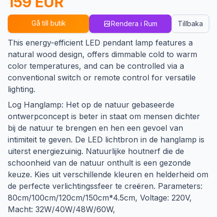
159 EUR
Gå till butik
Rendera i Rum
Tillbaka
This energy-efficient LED pendant lamp features a
natural wood design, offers dimmable cold to warm
color temperatures, and can be controlled via a
conventional switch or remote control for versatile
lighting.
Log Hanglamp: Het op de natuur gebaseerde
ontwerpconcept is beter in staat om mensen dichter
bij de natuur te brengen en hen een gevoel van
intimiteit te geven. De LED lichtbron in de hanglamp is
uiterst energiezuinig. Natuurlijke houtnerf die de
schoonheid van de natuur onthult is een gezonde
keuze. Kies uit verschillende kleuren en helderheid om
de perfecte verlichtingssfeer te creëren. Parameters:
80cm/100cm/120cm/150cm*4.5cm, Voltage: 220V,
Macht: 32W/40W/48W/60W,