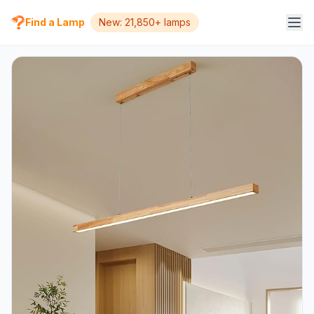
Find a Lamp
New: 21,850+ lamps