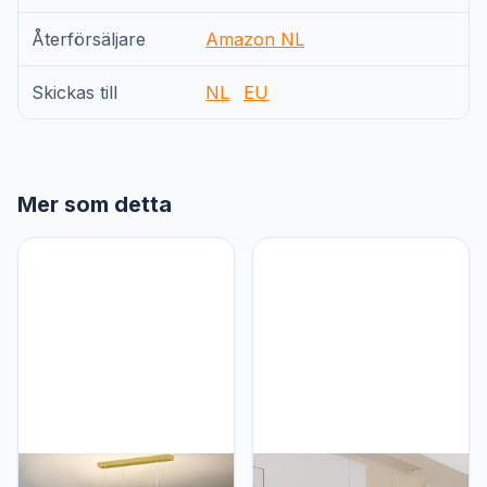
Återförsäljare
Amazon NL
Skickas till
NL
EU
Mer som detta
Aleaty Moderne Eettafel
Aleaty LED Houten