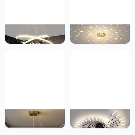
Aleaty LED Eettafel
Aleaty Aleaty LED Eettafel
Hanglamp Dimbare
Hanglamp Dimbare
Moderne Eettafel
Moderne Eettafel
Hanglamp Eetkamer
Hanglamp Eetkamer
Hanglamp met
Hanglamp met
Afstandsbediening
Afstandsbediening
Ontwerp Kantoor
Ontwerp Kantoor
Kroonluchter Keukens
Kroonluchter Keukens
LED Woonkamer
LED Woonkamer
Plafondlampen (Zwart, 2-
Plafondlampen (Goud, 3-
ringen)
ringen)
Aleaty Aleaty Moderne
Aleaty Aleaty Moderne
LED Kroonluchter K9
LED Plafondlamp Dimbare
Kristal Woonkamer Lamp
42 Hoofden Ingebouwde
2-Ring Kristal Hanglamp
Plafondlamp Acryl