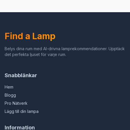
Hoogte Verstelbare
Lampenkap Kroonluchter
Hanglampen Ronde
voor Eetkamer
Hanglamp voor
Slaapkamer Woonkamer
Slaapkamer Woonkamer
3000-6000K (noir, 42
Keuken (60cm)
têtes de lampe)
Find a Lamp
Belys dina rum med AI-drivna lamprekommendationer. Upptäck
det perfekta ljuset för varje rum.
Snabblänkar
Hem
Blogg
Pro Nätverk
Lägg till din lampa
Information