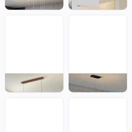
Hanglamp LED Dimbare
Hanglamp Eettafel
Eettafel Lamp Opknoping
Hanglamp 3000-6000K
met Afstandsbediening
Dimbaar met
Hanglamp Hoogte
Afstandsbediening Tafel
Verstelbare Kroonluchter
Hanglamp
Lamp voor Woonkamer
Hoogteregelbare
Eetkamer Keuken Kantoor
Moderne Rechte Ontwerp
(Goud)
Woonkamer Lamp
Hanging voor Kantoor
Eetkamer (hout, L100cm)
Aleaty LED Lineaire
Aleaty Moderne ovale
Hanglamp Houten
design Eettafel Hanglamp
Eetkamer Moderne
LED Kantoor Hanglamp
Dimbare Lamp Met
Dimbaar met
Afstandsbediening
Afstandsbediening
Keuken Hoogte
Hanglamp Hoogte
Verstelbare Voor
Verstelbare Plafond Lamp
Woonkamer (Perzikhout,
voor Kantoor Eettafel
L120cm)
Studie (Zwart, L120cm)