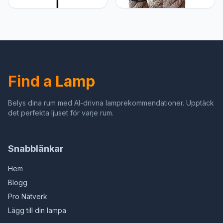
Eenvoudige Enkele Kop
Steampunk Enkele Kop
Eetkamerlamp Restaurant
Creatieve Metalen Ijzeren
Kroonluchter Hanglamp
Buis Waterpijp
Hanglamp Creatieve
Wandkandelaar Lamp
Persoonlijkheid Nordic
Pure Handgeweven
Lampen Zwarte Moderne
Henneptouw Wandlamp
Kroonluchters Home
Keuken Bar Decoratie
Find a Lamp
Decor
Lamp met E27 Socket
Belys dina rum med AI-drivna lamprekommendationer. Upptäck
det perfekta ljuset för varje rum.
Snabblänkar
Hem
Blogg
Pro Nätverk
Lägg till din lampa