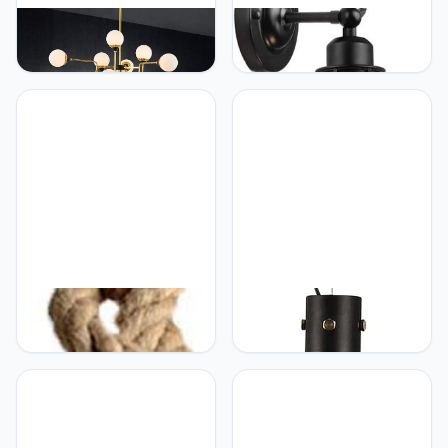
ADITAM Plafondlamp
ADITAM Vintage ADITAM,
Kroonluchter, Goed
Industriële Verlichting
Gemaakte
Verstelbare Socket
Woonkamerlamp
Rustieke Schansen Draad
Creatieve Persoonlijkheid
Metalen Kooi Wandlamp
Bean Slaapkamer
Indoor Home Retro
Restaurant Eenvoudige
Verlichting Armatuur
Moderne Verlichting
(Single Lamp-Base)
Kroonluchter 100cm in
(Modern Zwart) Double
Diameter Home Decor
the
Lamp Double
ADITAM E27 henneptouw
ADITAM Kroonluchter
1 kop 100 cm vintage
Plafondlamp
hanglamp plafondlamp
Postmoderne
industriële retro landelijke
Minimalistische
stijl eetzaal restaurant bar
Kroonluchter Creatieve
café woonkamer
Persoonlijkheid Glas
verlichting kroonluchter
Hanglamp Nordic