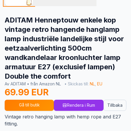
ADITAM Henneptouw enkele kop
vintage retro hangende hanglamp
lamp industriële landelijke stijl voor
eetzaalverlichting 500cm
wandkandelaar kroonluchter lamp
armatuur E27 (exclusief lampen)
Double the comfort
Av ADITAM • från Amazon NL
• Skickas till:
NL
,
EU
69.99 EUR
Gå till butik
Rendera i Rum
Tillbaka
Vintage retro hanging lamp with hemp rope and E27
fitting.