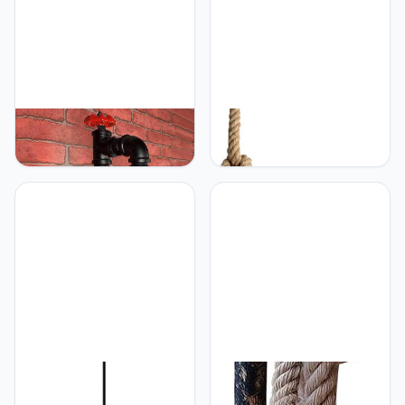
(exclusief lampen)
Opknoping Plafondlamp
Double the comfort
Enkele Kop Armatuur
Keuken Woonkamer
Verlichting Home Decor
Lamp
ADITAM Vintage Metalen
ADITAM 3m E27
Loft Pijp Wandlamp Retro
henneptouw enkele
Steampunk Industriële
hoofden vintage
Industriële Wandlamp
hangende hanger
Home Verlichting Armatuur
plafondlamp lamp
Cafe Bar Wandkandelaar
industriële retro landelijke
E27, Waterpijp Lamp
stijl eetzaal restaurant bar
Verlichting Decor
cafe verlichting
(Lampen niet inbegrepen)
wandkandelaar
kroonluchter lamp
armatuur (exclusief
ADITAM Plafondlamp
ADITAM Vintage
Kroonluchter Moderne
Industriële Loft Antieke