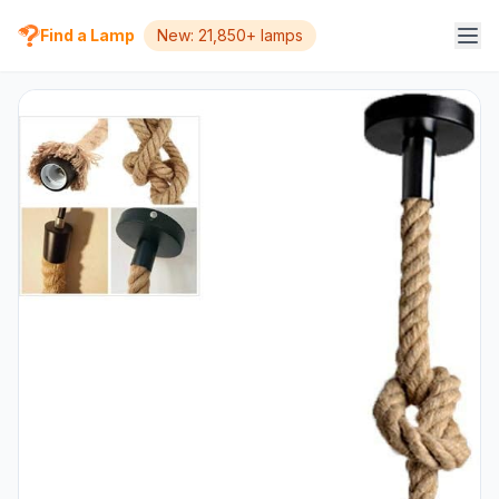
Find a Lamp
New: 21,850+ lamps