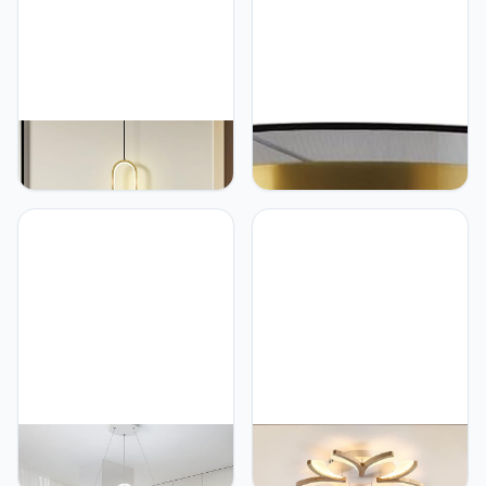
kantoor garage
meisjes decoratieve
verlichting Ø60 cm
verlichting, D57 cm
YiiNaio Gouden ovale
YiiNaio 50 cm,
kroonluchter eetkamer
slaapkamerlamp, dimbaar,
led dimbaar hanglamp in
goud, ronde plafondlamp,
hoogte verstelbaar
woonkamerlamp met
bedlampje licht met drie
afstandsbediening,
kleuren wisselende
vintage, klassiek, koper,
hanglamp moderne
romantisch, antiek, zwart,
plafondlamp licht voor
stoffen kap, modern,
kantoor woonkamer Ø 15
kantoor, eetkamer, lamp
cm
YiiNaio Kinderkamerlamp
YiiNaio Houten
60 cm Hanglamp Dimbaar
plafondlamp dimbare