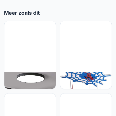
Meer zoals dit
YiiNaio Moderne dimbare
YiiNaio YiiNaio Led-
plafondlamp slaapkamer
hanglamp kinderkamer
led rond ultradun klassiek
creatieve kroonluchter
design lamp plafondlamp
design plafondlamp
met afstandsbediening
hanglamp moderne
zwart metalen frame
slaapkamer lamp
wandlamp voor
kroonluchter 3 lampen
woonkamer keuken
E27 cartoon jongens