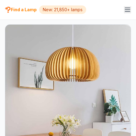
Find a Lamp
New: 21,850+ lamps