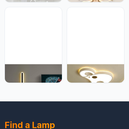
Led Kroon Hanglamp
kroonluchter met
Lampen met
afstandsbediening
Afstandsbediening
plafondlamp 70 cm led
Prinses Kamer Wit
hanglamp slaapkamer
Hanglamp Meisjes
woonkamer kinderkamer
Slaapkamer Hanglamp
hanglamp eetkamer
Woonkamer Eetkamer
kantoor moderne
Creatieve Verlichting
creatieve verlichting
YiiNaio Rechthoekige led-
YiiNaio Kinderkamerlamp
wandlamp, nachtlampje,
led-plafondlamp meisjes
zwart, warm licht,
jongens slaapkamer
plafondlamp, slaapkamer,
dimbare plafondlamp
leeslamp, woonkamer,
kinderlamp kinderkamer
wandverlichting,
lamp met
eetkamer, kantoor, gang,
afstandsbediening wit
trap, panelen, lamp, Ø60
creatief olifant design
cm
decoratie binnen
Find a Lamp
kroonluchter wandlamp
52