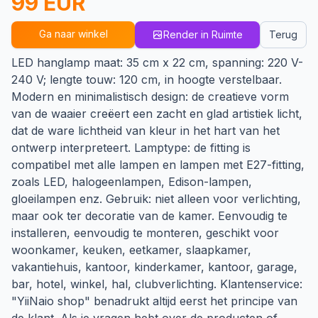
99 EUR
Ga naar winkel
Render in Ruimte
Terug
LED hanglamp maat: 35 cm x 22 cm, spanning: 220 V-
240 V; lengte touw: 120 cm, in hoogte verstelbaar.
Modern en minimalistisch design: de creatieve vorm
van de waaier creëert een zacht en glad artistiek licht,
dat de ware lichtheid van kleur in het hart van het
ontwerp interpreteert. Lamptype: de fitting is
compatibel met alle lampen en lampen met E27-fitting,
zoals LED, halogeenlampen, Edison-lampen,
gloeilampen enz. Gebruik: niet alleen voor verlichting,
maar ook ter decoratie van de kamer. Eenvoudig te
installeren, eenvoudig te monteren, geschikt voor
woonkamer, keuken, eetkamer, slaapkamer,
vakantiehuis, kantoor, kinderkamer, kantoor, garage,
bar, hotel, winkel, hal, clubverlichting. Klantenservice:
"YiiNaio shop" benadrukt altijd eerst het principe van