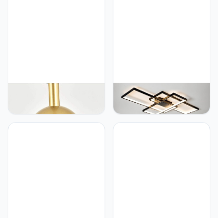
YGCBL Moderne Industrie
TJSC LED-plafondlamp
Spoetnik Kroonluchter,
Eenvoudige acryl metalen
Hanglamp Nordic E27
kroonluchter Creatief
Hanglamp Verstelbare
ontwerp Dimbaar
Plafondlamp Voor Keuken
Afstandsbediening Licht
Cafe Woonkamer,Gouden
Woonkamer Slaapkamer
Decoratief licht
Energiebesparend A++
klasse (140cm, zwart)