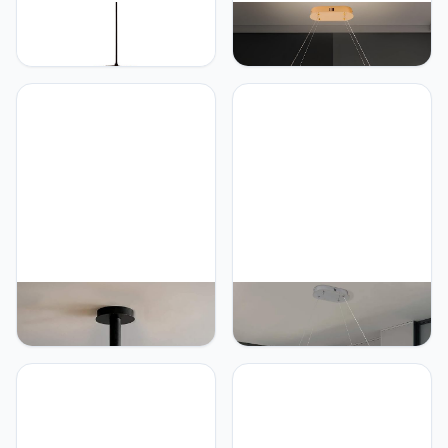
CSSYKV Europese Stijl
Qiaomao Moderne LED
Rotan Rieten Kroonluchter
Eettafel Eetkamer
Indoor Plafond
Hanglamp, 57W Dimbare
Decoratieve Verlichting
Plafondlamp met
Accessoires Zuidoost-
Afstandsbediening,
Aziatische Stijl
Hoogte Verstelbare
Woonkamer Eetkamer
Kroonluchter
Creatieve Persoonlijkheid
Plafondverlichting
Rotan Rotan Lampen
Woonkamer Lamp, voor
Slaapkamer Keuken Bar,
Goud
YGCBL Moderne Industrie
Zeistry Moderne dimbare
Spoetnik Kroonluchter,
moderne hanglamp voor
Glazen Bal Bubbels, E26
kroonluchter eetkamer
Takken 49Cm Flush
lamp boven de tafel met
Mount Indoor Moderne
minimalistische en op
Decor Armaturen,Helder
afstand bestuurde
Glas,5
keukeneilandverlichting