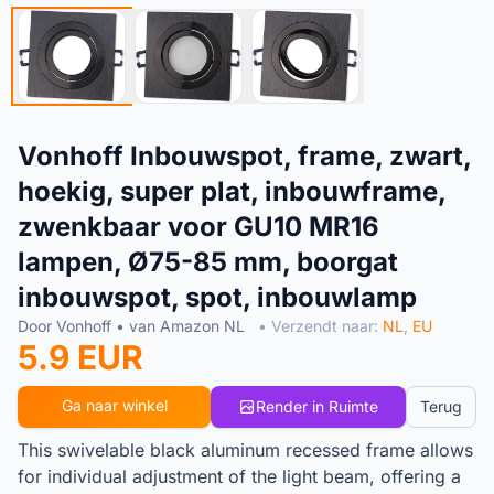
Vonhoff Inbouwspot, frame, zwart,
hoekig, super plat, inbouwframe,
zwenkbaar voor GU10 MR16
lampen, Ø75-85 mm, boorgat
inbouwspot, spot, inbouwlamp
Door Vonhoff • van Amazon NL
• Verzendt naar:
NL
,
EU
5.9 EUR
Ga naar winkel
Render in Ruimte
Terug
This swivelable black aluminum recessed frame allows
for individual adjustment of the light beam, offering a