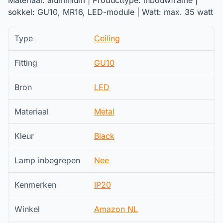
Materiaal: aluminium | Producttype: inbouwframe |
sokkel: GU10, MR16, LED-module | Watt: max. 35 watt
Type
Ceiling
Fitting
GU10
Bron
LED
Materiaal
Metal
Kleur
Black
Lamp inbegrepen
Nee
Kenmerken
IP20
Winkel
Amazon NL