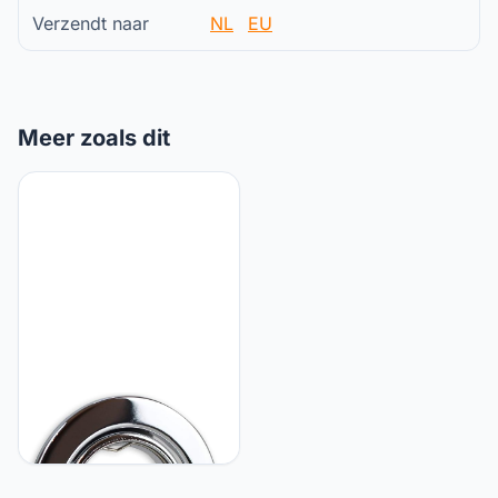
Verzendt naar
NL
EU
Meer zoals dit
Vonhoff Inbouwspot frame
chroom rond zwenkbaar -
inbouwframe voor GU10
MR16 lampen - Ø70mm