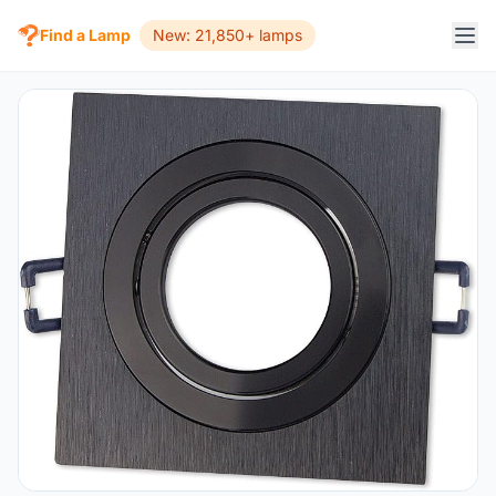
Find a Lamp
New: 21,850+ lamps