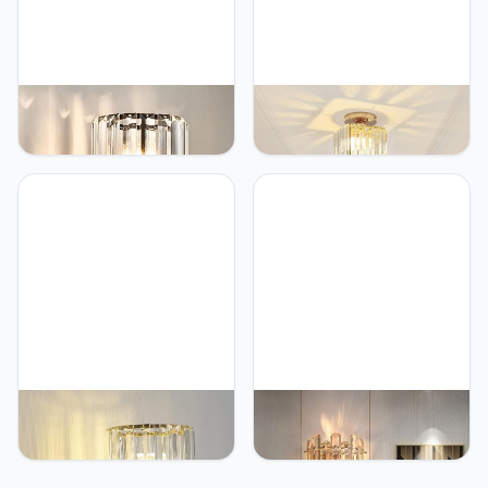
Sxtiger Retro kristallen
Sxtiger Moderne Kristallen
wandlamp voor binnen,
Plafondlamp, Mini Gouden
E27 moderne slaapkamer
Kristallen Plafondlamp E27
wandlamp led kristallen
Vierkante Lampenkap
wandlamp zwarte
Kristallen Kroonluchter,
kristallen wandlamp voor
Voor Hal Entree Keuken
woonkamer gang
Slaapkamer Woonkamer
eetkamer hal
Lamp (goud)
Sxtiger Moderne Kristallen
Sxtiger Moderne Kristallen
Wandlamp Schans, E27
Wandlamp, E14 Kristallen
Gouden Kristallen
Wandkandelaar Licht,
Wandlamp, Voor
Voor Slaapkamer