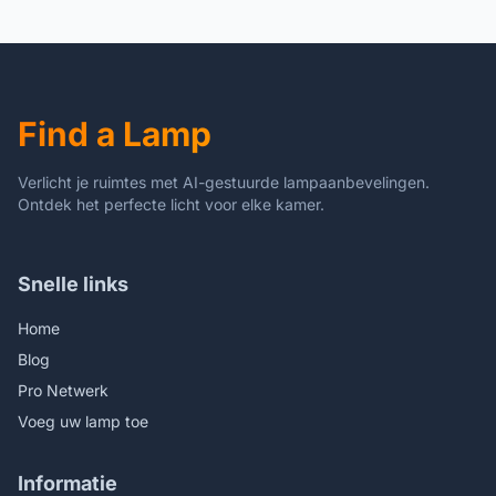
Nachtkastje Slaapkamer
Woonkamer Keuken Hal
Woonkamer Eetkamer
Trap Restaurant
Gang Verlichting
Hotelverlichting
(Champagne Gold)
Find a Lamp
Verlicht je ruimtes met AI-gestuurde lampaanbevelingen.
Ontdek het perfecte licht voor elke kamer.
Snelle links
Home
Blog
Pro Netwerk
Voeg uw lamp toe
Informatie