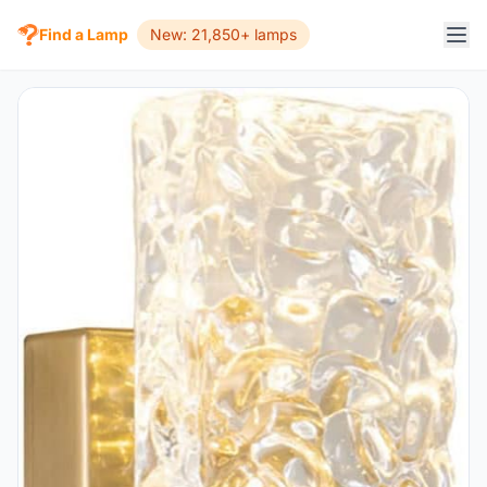
Find a Lamp
New: 21,850+ lamps