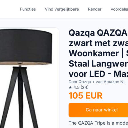
Functies
Vind vergelijkbare
Render
Voordele
Qazqa QAZQA 
zwart met zwar
Woonkamer | 
Staal Langwer
voor LED - Max
Door Qazqa • van Amazon NL
★ 4.5 (24)
105 EUR
Ga naar winkel
The QAZQA Tripe is a mode