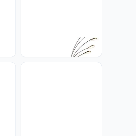
an
Qazqa QAZQA - Design Floor Lamp
art -
Steel | Silver incl. LED with touch
 |
dimmer - Sixties Trento | Dimmer |
hikt
Dimmable | Living room | Bedroom -
Steel Oblong - (non-replaceable)
LED LED included - Max. 5 x 25
Watt