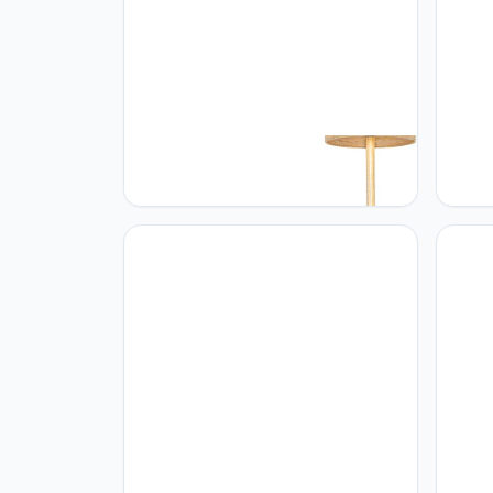
Qazqa QAZQA - Landelijke
Qazqa
vloerlamp hout met linnen kap
zwart
naturel 32 cm - Mels | Woonkamer |
dimme
Slaapkamer | Keuken - Hout Rond -
Woonk
E27 Geschikt voor LED - Max. 1 x 40
Staal
Watt
verva
Max. 