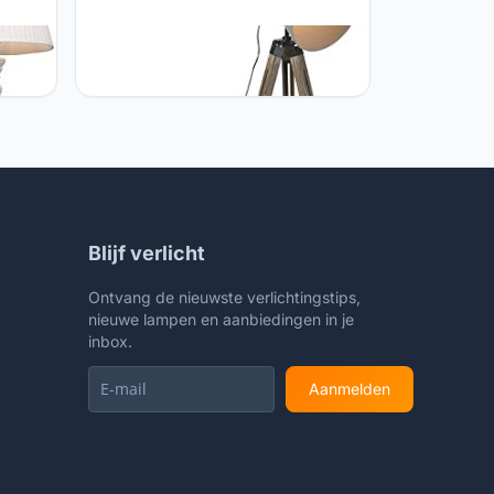
jke
Qazqa QAZQA - Industrieel |
 kap -
Industrie vloerlamp op houten tripod
kamer
met grijze kap - Laos | Woonkamer |
schikt
Slaapkamer | Keuken - Hout - E27
Geschikt voor LED - Max. 1 x 60
Watt
Blijf verlicht
Ontvang de nieuwste verlichtingstips,
nieuwe lampen en aanbiedingen in je
inbox.
Aanmelden