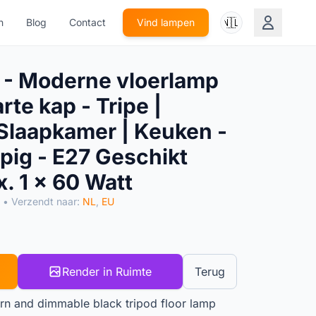
🇳🇱
n
Blog
Contact
Vind lampen
- Moderne vloerlamp
te kap - Tripe |
Slaapkamer | Keuken -
pig - E27 Geschikt
. 1 x 60 Watt
• Verzendt naar:
NL
,
EU
Render in Ruimte
Terug
rn and dimmable black tripod floor lamp