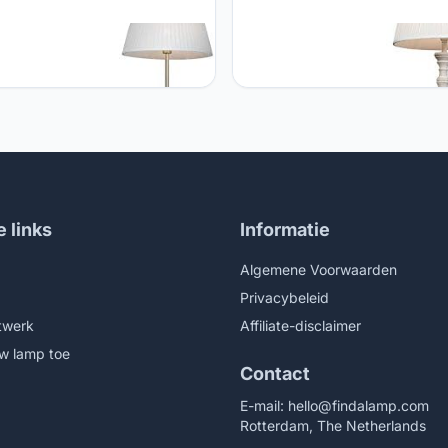
 QAZQA - Retro Retro
Qazqa QAZQA - Retro Landeli
lamp messing met Plisse kap
vloerlamp grijs met witte plissé
 45 cm - Kaso | Woonkamer |
Classico | Woonkamer | Slaap
kamer | Keuken - Staal Rond -
| Keuken - Hout Rond - E27 Ge
eschikt voor LED - Max. 1 x 60
voor LED - Max. 1 x Watt
e links
Informatie
Algemene Voorwaarden
Privacybeleid
twerk
Affiliate-disclaimer
w lamp toe
Contact
E-mail:
hello@findalamp.com
Rotterdam, The Netherlands