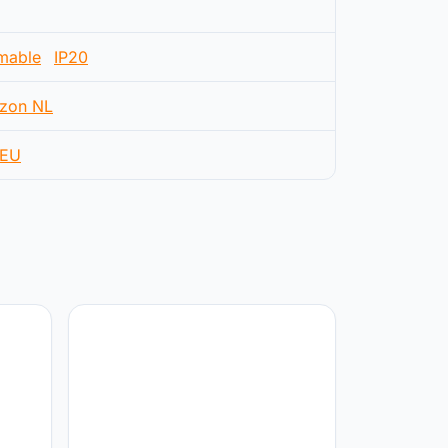
mable
IP20
zon NL
EU