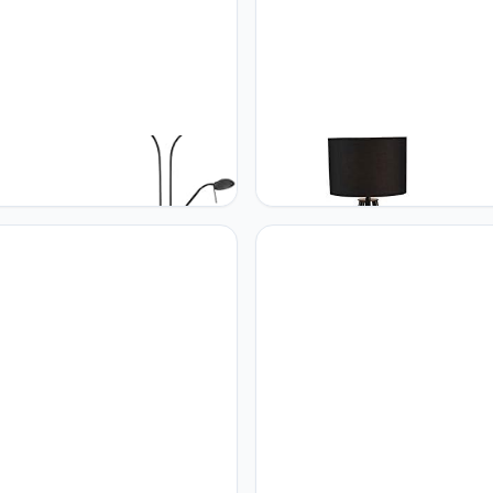
 QAZQA - Moderne vloerlamp
Qazqa QAZQA - Modern Set v
 met leesarm incl. LED en
tafel- en vloerlamp met kap zw
r - Divo | Dimmer | Dimbaar |
Pip | Woonkamer | Slaapkamer
amer | Slaapkamer | Keuken -
Keuken - Hout Rond - E27 Gesc
 Langwerpig - (niet
voor LED - Max. 1 x 40 Watt
ngbare) led LED inbegrepen -
1 x 18 Watt