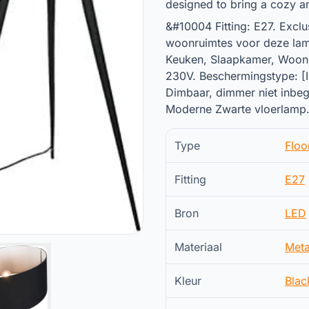
designed to bring a cozy a
&#10004 Fitting: E27. Exclu
woonruimtes voor deze lamp
Keuken, Slaapkamer, Woonk
230V. Beschermingstype: [
Dimbaar, dimmer niet inbegr
Moderne Zwarte vloerlamp
Type
Floo
Fitting
E27
Bron
LED
Materiaal
Meta
Kleur
Blac