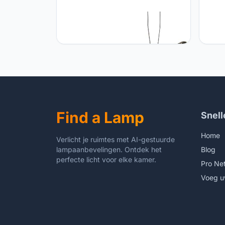
Qazqa QAZQA - Moderne vloerlamp
Qazqa
Staal | Zilver incl. LED en dimmer -
vloer
Lexus | Dimmer | Dimbaar |
crème
Woonkamer | Slaapkamer - Staal
Slaap
Langwerpig - (niet vervangbare) led
E27 G
LED inbegrepen - Max. 1 x 18 Watt
Watt
Find a Lamp
Snell
Home
Verlicht je ruimtes met AI-gestuurde
lampaanbevelingen. Ontdek het
Blog
perfecte licht voor elke kamer.
Pro Ne
Voeg u