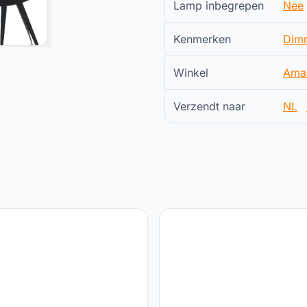
Lamp inbegrepen
Nee
Kenmerken
Dim
Winkel
Ama
Verzendt naar
NL