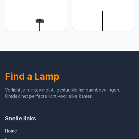
Paco Home Paco Home
Paco Home Paco Home
LED Hanglamp
Pendellamp Rotan Eettafel
Woonkamer Hanglamp
Hanglamp Eetkamer Lamp
Eetkamer Hanglamp
E27 Papier Boho,
Keuken Kap Papier Deco
Kleur:Natuur (Ø28cm),
Boho Stijl E27, Kleur:Zwart,
Lamptype__Kleur:Hanglamp
Lamptype__Kleur:Typ 4
- Zwart
Find a Lamp
Verlicht je ruimtes met AI-gestuurde lampaanbevelingen.
Ontdek het perfecte licht voor elke kamer.
Snelle links
Home