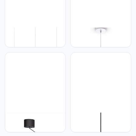
Paco Home Paco Home
Paco Home Paco Home
Pendellamp Eettafel Korf
Pendellamp Eetkamer
Boho Hanglamp Eetkamer
Hanglamp Keukenlamp
Lamp E27 Rotan Papier,
Eettafellamp Hangend
Kleur:Wit (Ø28 + Ø30 +
Kap 1,5m Textielkabel E27
Ø33cm),
Industrieel, Kleur:Goud
Lamptype__Kleur:Hanglamp
(Ø40.5cm),
- Wit
Lamptype__Kleur:Hanglamp
- Wit
Paco Home Paco Home
Paco Home Paco Home
Tafellamp Staande Lamp
Hanglamp Pendel
Hanglamp Woonkamer
Eetkamer Keukenlamp