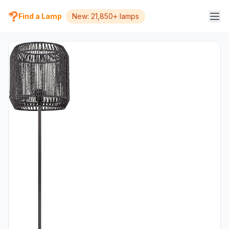
Find a Lamp
New: 21,850+ lamps