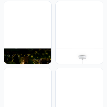
Eetkamer Slaapkamer
Hang Eettafellamp
Ronde Kap Van Stof
Scandinavisch 1,5m
Modern Stijlvol E27, Soort
Textielkabel Inkortbaar
lamp:Staande lamp,
Eenvoudige Montage E27,
Kleur:Zwart-Grijs
Kleur: Zwart-hout, Type
lamp: Design T
Paco Home Paco Home
Paco Home Paco Home
Buitenlamp Staande Lamp
Led-hanglamp voor
Tafellamp Buiten Terras
woonkamer, eetkamer,
Tuin IP 54 Spatwaterdicht
ophanging, keuken,
Snoer 3m, Soort lamp:
lampenkap, papier,
Staande lamp E27, Kleur:
decoratie, boho-stijl, E27,
Antraciet (melkachtig)
kleur: wit, type
armatuur___ kleur: type 1