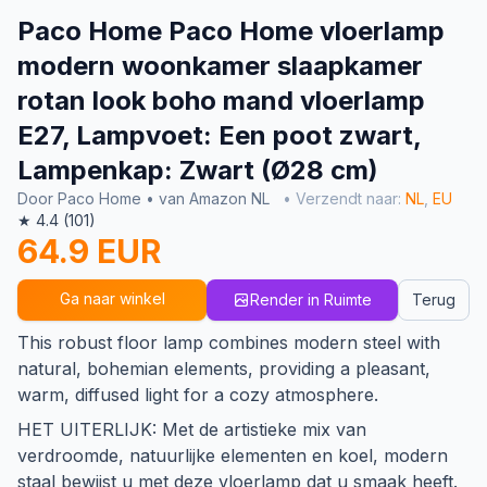
Paco Home Paco Home vloerlamp
modern woonkamer slaapkamer
rotan look boho mand vloerlamp
E27, Lampvoet: Een poot zwart,
Lampenkap: Zwart (Ø28 cm)
Door Paco Home • van Amazon NL
• Verzendt naar:
NL
,
EU
★ 4.4 (101)
64.9 EUR
Ga naar winkel
Render in Ruimte
Terug
This robust floor lamp combines modern steel with
natural, bohemian elements, providing a pleasant,
warm, diffused light for a cozy atmosphere.
HET UITERLIJK: Met de artistieke mix van
verdroomde, natuurlijke elementen en koel, modern
staal bewijst u met deze vloerlamp dat u smaak heeft.