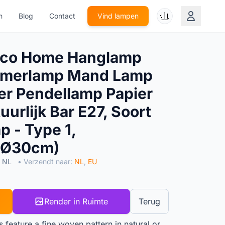
🇳🇱
n
Blog
Contact
Vind lampen
aco Home Hanglamp
amerlamp Mand Lamp
r Pendellamp Papier
urlijk Bar E27, Soort
 - Type 1,
 (Ø30cm)
n NL
• Verzendt naar:
NL
,
EU
Render in Ruimte
Terug
feature a fine woven pattern in natural or