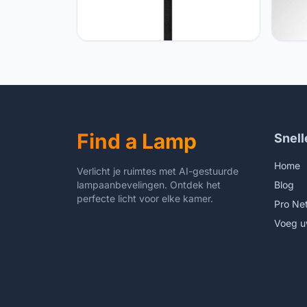
Paco Home Paco Home Plafondlamp
Paco
Woonkamer Eetkamer Pendellamp
pende
Eettafel Modern Hanglamp E27,
woonk
Soort lamp:1er hanglamp,
hoogte
Kleur:Zwart - Natuur
Gloei
Find a Lamp
Snell
Home
Verlicht je ruimtes met AI-gestuurde
lampaanbevelingen. Ontdek het
Blog
perfecte licht voor elke kamer.
Pro Ne
Voeg u