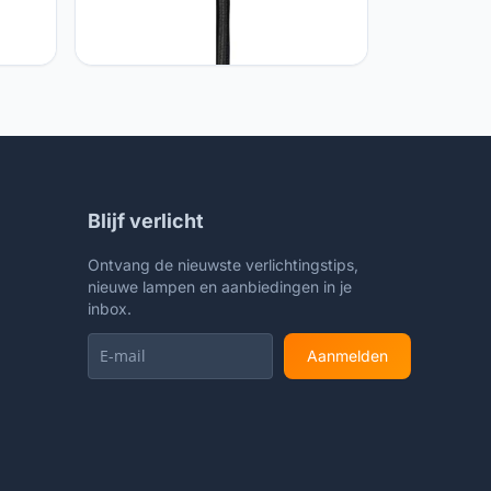
amp
Paco Home Paco Home Woonkamer
r
Eetkamer Pendellamp Eettafel
p E27,
Modern Hanglamp E27 Plafondlamp
Blijf verlicht
Ontvang de nieuwste verlichtingstips,
nieuwe lampen en aanbiedingen in je
inbox.
Aanmelden