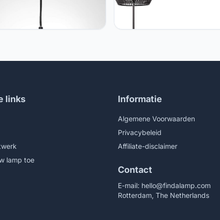
 Home Paco Home -
Paco Home Paco Home vloerl
llamp, E27, lamp voor
modern woonkamer slaapkame
amer eetkamer keuken, in
rotan look boho mand vloerlam
 verstelbaar, Kleur: Betongrijs,
Lampvoet: Een poot zwart,
lamp: Zonder bollen
Lampenkap: Zwart (Ø28 cm)
e links
Informatie
Algemene Voorwaarden
Privacybeleid
twerk
Affiliate-disclaimer
w lamp toe
Contact
E-mail:
hello@findalamp.com
Rotterdam, The Netherlands