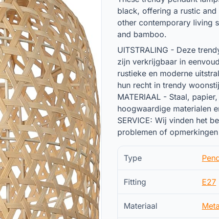
black, offering a rustic and
other contemporary living st
and bamboo.
UITSTRALING - Deze trendy
zijn verkrijgbaar in eenvou
rustieke en moderne uitstr
hun recht in trendy woonstij
MATERIAAL - Staal, papier
hoogwaardige materialen en
SERVICE: Wij vinden het bel
problemen of opmerkingen 
Type
Pend
Fitting
E27
Materiaal
Meta