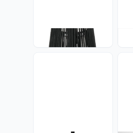
Paco Home Paco Home LED
Paco
Hanglamp Woonkamer Hanglamp
Hang
Eetkamer Keuken Deco Vintage
Woonk
Rieten Look Boho Natuur E27, Soort
Moder
lamp:Hanglamp, Kleur:Schwarz 7
E14, K
lamp_