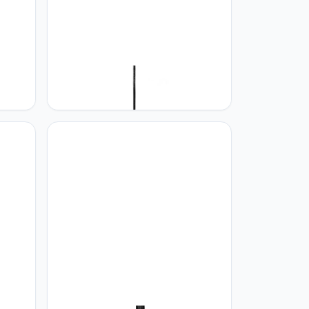
amp
Paco Home Paco Home Plafondlamp
Bamboe Hanglamp Boho
Woonkamer Korf Lamp Hangend
,
Naturel Vintage E27 Retro Bar, Soort
lamp:Hanglamp - Type 1,
Kleur/Grootte:Beige (Ø40cm)