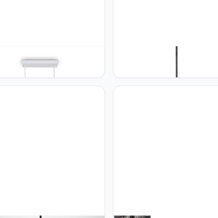
 Home Paco Home LED
Paco Home Paco Home Hangl
lamp Wandlamp Plafondlamp
Woonkamer Boho Rieten Lamp
amer Eetkamer Slaapkamer
Pendellamp Rotan Korf Lamp
n Design Uni Lampenkap Stof
Eetkamer Armatuur Papier E27
leur:Grijs - Wit, Type
Soort lamp:Hanglamp - Type 1,
__Techniek:Hanglamp 4xE14
Kleur:Beige (Ø44 cm)