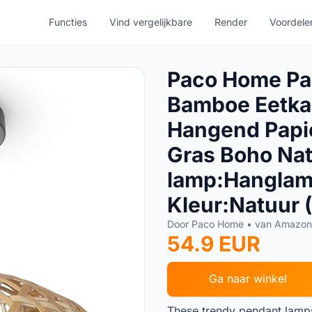
Functies
Vind vergelijkbare
Render
Voordele
Paco Home P
Bamboe Eetk
Hangend Papie
Gras Boho Natu
lamp:Hanglamp
Kleur:Natuur
Door Paco Home • van Amazo
54.9 EUR
Ga naar winkel
These trendy pendant lamps 