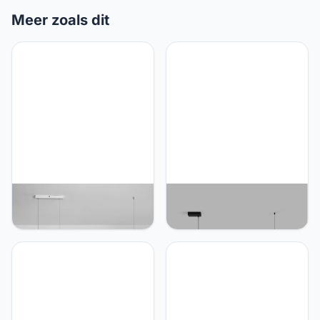
Meer zoals dit
Mjsdjof Metalen
Mjsdjof Creatieve strip
keukeneiland
hanglamp, aluminium
hanglampen, creatieve
lineaire
geometrische lineaire
plafondhanglampen,
hanglamp, minimalistische
moderne LED
eetkamer decoratieve
keukeneiland hanglamp,
verlichting Drop Lamp,
eenvoudige eetkamer
moderne 40W LED lineaire
lampen met lange sfeer
plafondhanglampen
(lengte 39.4in)