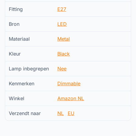
Fitting
E27
Bron
LED
Materiaal
Metal
Kleur
Black
Lamp inbegrepen
Nee
Kenmerken
Dimmable
Winkel
Amazon NL
Verzendt naar
NL
EU