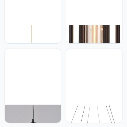
Mjsdjof Gouden
Mjsdjof Steampunk
maanvormige hangende
Plafond Hanglamp 1 Licht
verlichting met
- Industriële Bar
astronautendecoratie,
Kroonluchter
metalen lamplichaam met
Kledingwinkel Creatieve
hangende lampen van
Decoratie Hangende
acryl lampenkap,
Verlichtingsarmatuur
moderne LED-hanglamp,
(E26/E27 Edison T30-300
verstelbare
Lichtbron Niet
ophangdraadlampen
Inbegrepen)
Mjsdjof Retro industriële
Mjsdjof Gedraaide lineaire
hanglamp met zwarte
hanglamp, creatieve
afwerking, hanglampen
eetkamer lange ring