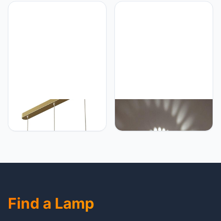
van ijzerdraad, vintage
hangende lampen,
Edison E27-lampen,
metalen hanglampen met
bardecoratie
siliconen kap, moderne
kroonluchters voor
89W LED keukeneiland
eetkamer, keukeneiland,
kroonluchters
boerderij
Mjsdjof Messing plafond
Mjsdjof 3W
hanglamp, 3-kops ring
spiraalvormige LED-
koperen hanglampen met
wandlamp - Wit licht,
360 ° lichtgevende acryl
aluminium blaker
schaduw, moderne 27W
Plafondlamp Gangpad
LED eetkamer hanglamp,
slaapkamer Vestibule
creatieve keukeneiland
Foyer Cafe Gang LED-
lampen
lamp, creatieve
binnenmuurdecoratie
Find a Lamp
Lichtverlichting