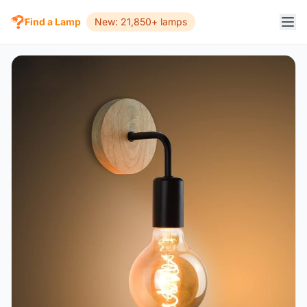
Find a Lamp
New: 21,850+ lamps