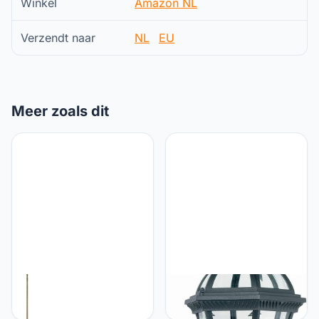
Winkel
Amazon NL
Verzendt naar
NL
EU
Meer zoals dit
Loops 1610mm vloer &
Loops 60W E27 GLS |
475mm tafellamp
IP44 nominale
bijpassende set | antieke
buitenwandlamp | Mat