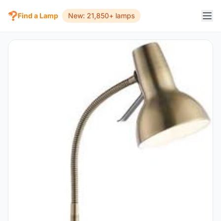
Find a Lamp
New: 21,850+ lamps