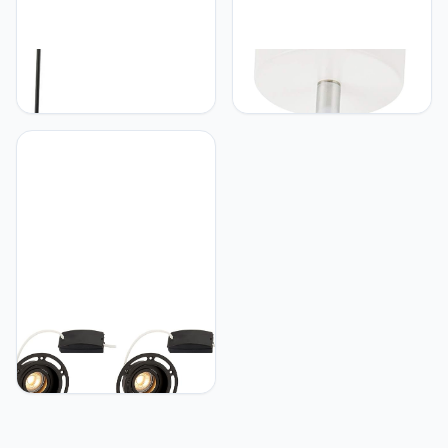
Loops Gebogen/gebogen
Loops Verstelbare Single
vloerlamp -mat zwart en
Plafondspot | Mat Wit &
lichtgrijs stoffen kap -
Chrome Plaat |
1635 mm hoge vrijstaande
Bewegende Kantelen &
woonkamer/hal functie
Roterende Kop | Moderne
lichtfitting - E27 Edison
Mini Kantoor/Winkel
schroeflamp vereist -
Commerciële Down Light
60W MAX
Lamp | GU10 Bulb | LED &
Dimbaar
Loops 4-pack gips-in
plafond downlight - 50W
GU10 reflector LED-lamp
vereist - trimless design -
mat zwart aluminium