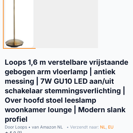
Loops 1,6 m verstelbare vrijstaande
gebogen arm vloerlamp | antiek
messing | 7W GU10 LED aan/uit
schakelaar stemmingsverlichting |
Over hoofd stoel leeslamp
woonkamer lounge | Modern slank
profiel
Door Loops • van Amazon NL
• Verzendt naar:
NL
,
EU
★ 5.0 (1)