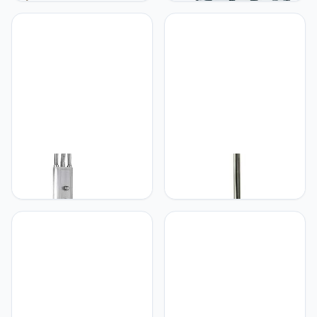
messing verstelbare hals |
zwart & helder glas
woonkamer lounge
Traditionele lantaarn |
slaapkamer bed USB-
Uplight Porch Path
telefoon oplader licht
Garage Garden Lamp |
Pack kit | zijbord bureau
Vochtbestendig Outdoor
en vrijstaande standaard
Home Security | LED
verlichting
Dimbaar
Loops Moeder en kind
Loops 1.58m hoge luxe
dubbele vloerlamp &
klassieke Twin Arm
verstelbare flexibele
interieur vloerlamp -
zwanenhals leeslamp -
gepolijst nikkel &
satijn chroom en opaal
geplooide zwarte organza
glas - dubbele dimmer
stof schaduw - vrije
schakelaar taak gloeilamp
staande gang/woonkamer
- 6 voet hoog vrijstaande
functie lamphouder licht -
woonkamer lounge
traditionele stijl