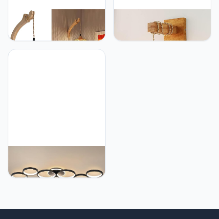
Liyabber Houten Binnen
Liyabber Vintage Binnen
Wandlamp, Vintage
Wandlamp, E27 Retro
Wandlamp met Stekker en
Houten Wandlamp met
Schakelaar, E27 Retro
Rotan Lampenkap, Kooi
Bamboe Lantaarn, Rotan
Wandlampen Worden
Nachtkastlamp Voor
Gebruikt In Woonkamers,
Slaapkamer, Woonkamer
Slaapkamers, Gangen, en
(Zonder Gloeilamp)
Restaurants, Max 60w
(Zonder Gloeilamp)
Liyabber LED Plafondlamp
Dimbaar Woonkamer
Plafondlamp Zwart
Woonkamer Lamp
Slaapkamer Lamp
Afstandsbediening en
APP, Moderne 6-Rings