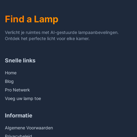
Ronde Plafondverlichting
met Geheugenfunctie,
Find a Lamp
L113cm/69W
Verlicht je ruimtes met AI-gestuurde lampaanbevelingen.
Ontdek het perfecte licht voor elke kamer.
Snelle links
Home
Blog
Pro Netwerk
Voeg uw lamp toe
Informatie
Algemene Voorwaarden
Privacybeleid