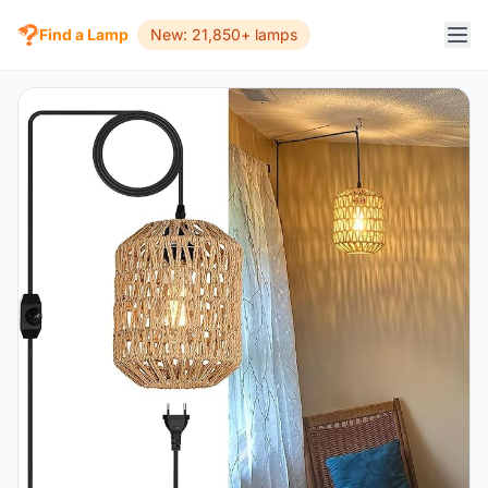
Find a Lamp
New: 21,850+ lamps