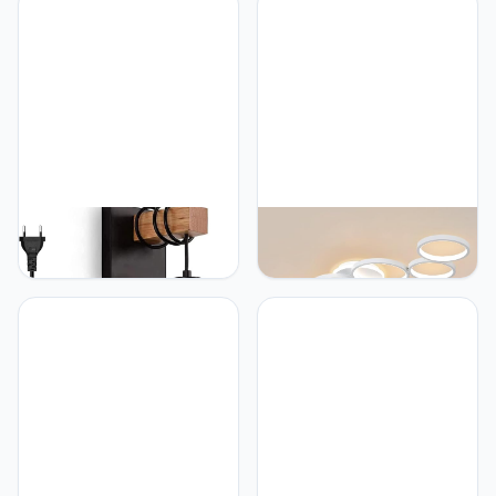
Liyabber Wandlamp
Liyabber LED Plafondlamp
Binnen Dimbare Vintage
Dimbaar Woonkamer
Wandlamp Zwart
Plafondlamp Wit
Industriële Retro Lamp
Woonkamer Lamp
E27 van Metaal en Hout
Slaapkamer Lamp
met Schakelkabel en
Afstandsbediening en
Stekker voor Trappenhuis
APP, Moderne 6-Rings
Slaapkamer Restaurant
Ronde Plafondverlichting
Woonkamer (Zonder
met Geheugenfunctie,
Gloeilamp)
L113cm/69W