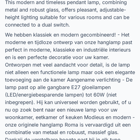
This modern and timeless pendant lamp, combining
metal and robust glass, offers pleasant, adjustable-
height lighting suitable for various rooms and can be
connected to a dual switch.
We hebben klassiek en modern gecombineerd! - Het
moderne en tijdloze ontwerp van onze hanglamp past
perfect in moderne, klassieke en industriële interieurs
en is een perfecte decoratie voor uw kamer.
Ontworpen met veel aandacht voor detail, is de lamp
niet alleen een functionele lamp maar ook een elegante
toevoeging aan de kamer Aangename verlichting - De
lamp past op alle gangbare E27 gloeilampen
(LED/energiebesparende lampen) tot 60W (niet
inbegrepen). Hij kan universeel worden gebruikt, of u
nu op zoek bent naar een nieuwe lamp voor uw
woonkamer, eetkamer of keuken Modieus en modern -
onze originele hanglamp Roma is vervaardigd uit een
combinatie van metaal en robuust, massief glas.
Dankzij de verstelbare hoogte past hij in elk type