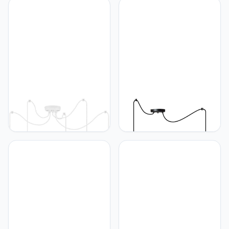
Woonkamer, Slaapkamer
plafondlamp, spinnenlamp
en Keuken - Metaal -
met 5 lampen, hanglamp
Zwart
van metaal en stof, E27,
groen en zilver
Light Home LH Light-
Light Home LH Light-
Home Pendellamp BOHO
Home Pendellamp BOHO
SPIDER - Moderne
SPIDER - Moderne
Hanglampe voor
Hanglampe voor
Woonkamer, Slaapkamer
Woonkamer, Slaapkamer
Eetkamer en Keuken - E27
Eetkamer en Keuken - E27
- Metalen Hanglamp met
- Metalen Hanglamp met
Stoffen kap - Sider 5
Stoffen kap - Sider 2
Lichtbronnen - Wit en
Lichtbronnen - Zwarte
Jute
basis en Jute