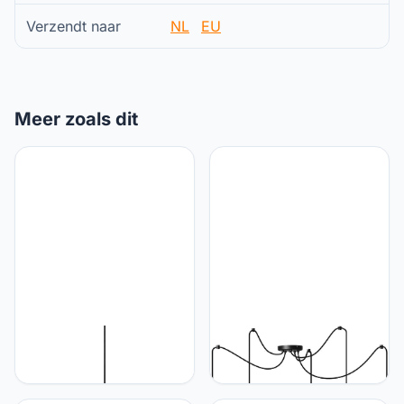
Verzendt naar
NL
EU
Meer zoals dit
Light Home LH Light-
Light Home LH Light-
Home Milan Industrieel
Home Milan Spider
Lampenkap Plafond -
Hanglamp, hanglamp in
Moderne Hanglampe voor
spinnenvorm,