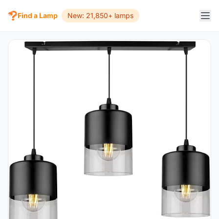
Find a Lamp
New: 21,850+ lamps