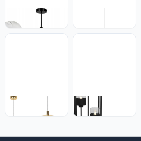
Light Home LH Light-
Light Home LH Light
Home Praga Industrieel
Home JUTA Hanglamp
Pendellamp - Moderne
Glamour in hoogte
Hanglampe voor
verstelbaar - Moderne
Woonkamer, Slaapkamer
lamp voor eetkamer -
Eetkamer en Keuken -
glamour hanglamp -
Metaal en glas - 3
woonkamerlamp rond -
Lampen - Kleurloos
E27 gloeilamp - witte
kabel diameter 40 cm
Light Home LH Light-
Light Home LH Light-
Home Hanglamp,
Home ROMA CAGE
moderne hanglamp
Lampenkap staande lamp
zonder lamp, stijlvolle
modern - staande lamp
eettafellamp, hanglamp
voor woonkamer
voor woonkamer,
slaapkamer kantoor -
slaapkamer, eetkamer en
elegante industriële lamp -