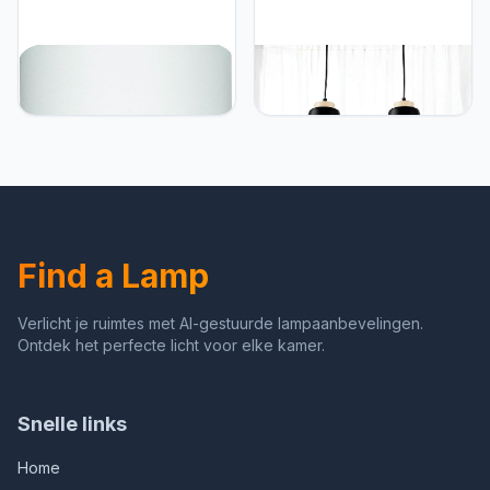
Licht-Erlebnisse
Licht-Erlebnisse Hanglamp
Opbouwspot wit,
van metaal en hout in
plafondspot, spot,
zwart Scandinavisch 2-
opbouwspot GU10
lamps E27 B: 40cm voor
plafondlamp, hal, keuken,
eetkamer keuken
kantoor, B:12,7 cm, H:12,5
eethoek hanglamp
cm, spot, opbouwplafond,
hanglamp plafond
plafondlamp binnen
Find a Lamp
Verlicht je ruimtes met AI-gestuurde lampaanbevelingen.
Ontdek het perfecte licht voor elke kamer.
Snelle links
Home