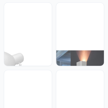
aluminium kunstglas zwart
hanglamp Ø 12 cm
IP44 deur ingang T:12,5
hanglamp eetkamer
cm E27 max. 60 W Up &
keuken woonkamer
Down moderne
buitenlamp muur
FLANDERN
Licht-Erlebnisse
Licht-Erlebnisse
Uittrekbare wandlamp in
Wandlamp GU10 indoor
wit vintage stijl incl. 1x 12W
wit, wandlamp indoor,
E27 LED 230V wandlamp
wandverlichting, trap,
van metaal voor
woonkamer,
woonkamer slaapkamer
halverlichting, up and
lamp verlichting binnenin
down, wandlamp wit,
slaapkamerlamp muur