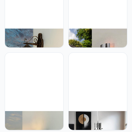
Licht-Erlebnisse
Licht-Erlebnisse LYNMARK
Nostalgische muur
Moderne buitenlamp met
buitenlamp "Brest" in
bewegingsmelder
antiek zwart/van gegoten
roestvrij staal IP44 E27
aluminium, IP44, E27 tot
design wandlamp huis erf
60W / veelzijdige
balkon
wandlamp voor buiten erf
tuin verlichting
Licht-Erlebnisse Licht-
Licht-Erlebnisse Licht-
Erlebnisse
Erlebnisse Tijdloze
Buitenwandlamp
hanglamp wit - oranje