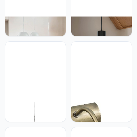
Licht-Erlebnisse
Licht-Erlebnisse Licht-
Hanglamp retro stijl wit
Erlebnisse Hanglamp
goud chroom verstelbaar
Verlichting Lampen metaal
tot 1m 3x E27 hanglamp
smal Ø 4 cm H: max. 130
woonkamer eettafel
cm verstelbaar voor R35
GU10 zwart moderne
hanglamp keuken
eetkamer woonkamer
Licht-Erlebnisse Licht-
Licht-Erlebnisse Licht-
Erlebnisse Corey
Erlebnisse Fotolamp
Hanglamp, in hoogte
fotolamp in brons E14-
verstelbaar, metaal, zilver,
fitting fotoverlichting lamp
3 lampen, hanglamp,
lamp lamp RA1/1/720