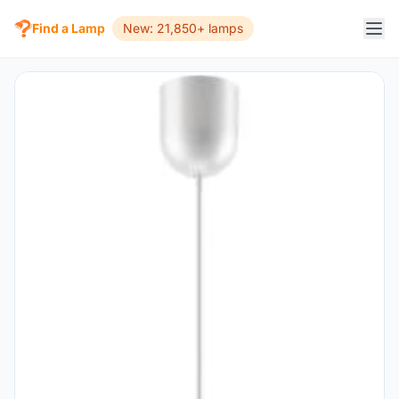
Find a Lamp
New: 21,850+ lamps