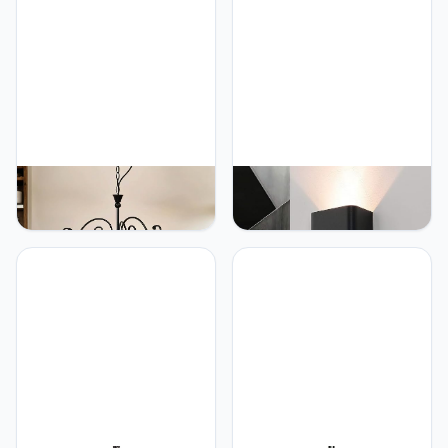
eettafel
Licht-Erlebnisse
Licht-Erlebnisse
Hanglamp eettafel zwart,
Wandlamp GU10 binnen,
rustieke plafondlamp
wandlamp hal binnen,
landelijke stijl, hanglamp
grafiet, indirecte
glas, lage schittering,
verlichting muur, op en
keuken, 3-lichts, E27,
neer lampen binnen,
B:60 cm, hanglamp
wandlamp slaapkamer, hal
woonkamer
licht