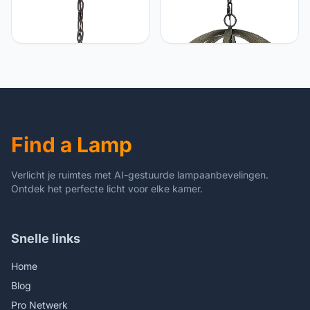
Licht-Erlebnisse
Licht-Erlebnisse Houten
Hanglamp smeedijzer
hanglamp rond bol rustiek
steen 3-vlammig rond
verstelbaar huiselijk 4-
verstelbaar industrieel
lampen ARBARO lamp
design eetkamer lamp
eettafel woonkamer
hanglamp
Find a Lamp
Verlicht je ruimtes met AI-gestuurde lampaanbevelingen.
Ontdek het perfecte licht voor elke kamer.
Snelle links
Home
Blog
Pro Netwerk