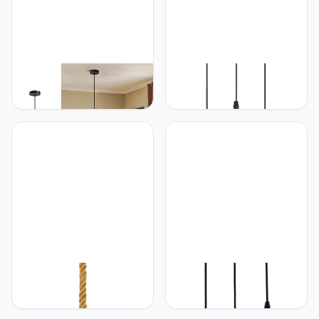
LEDSone LEDSone
LEDSone LEDSone
Industriële zwarte plafond
Vintage Retro 80e eeuw
opknoping houten ijzeren
Stijl 3 Manier Plafond
kooi hanglamp, E27 basis,
Hanglamp Cluster Licht
armatuur voor eetkamer,
Fitting Rustieke Rode
woonkamer, slaapkamer,
Dome Lampenkap Stijl
restaurant en
Home E27 Verlichting Kit
keukeneiland (met lamp)
voor Thuis, Cafe, Pub
LEDSone LEDSone
LEDSone 3 Hoofd
Industriële vintage retro
Moderne Vintage
stijl plafond hennep touw
Industriële Retro Loft Glas