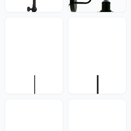
industriële retro metalen
Vintage industriële
semi-flush mount plafond
metalen wandkandelaar
hanger met E27 houder
licht zwaan nek arm muur
lampenkap verlichting
met geborsteld zilver
voor thuis slaapkamer
kegel lamp schaduw E27
keuken woonkamer
houder (geborsteld
zwarte kleur bloem vorm
zilver)
metalen schaduw (stijl 2,
met lamp)
LEDSone Hanglamp
LEDSone Retro Industriële
Industriële Retro Vintage
Hanglamp Opgeschort
Industriële Loft Zwart
Plafondlamp Stijl Metalen
Metalen Plafondlamp
Lamp Schaduw (Rose
Schaduw Hanglampen
Goud)
(Geborsteld Zilver)