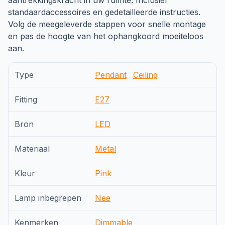
aantrekkingskracht in uw ruimte. Inclusief
standaardaccessoires en gedetailleerde instructies.
Volg de meegeleverde stappen voor snelle montage
en pas de hoogte van het ophangkoord moeiteloos
aan.
Type
Pendant
Ceiling
Fitting
E27
Bron
LED
Materiaal
Metal
Kleur
Pink
Lamp inbegrepen
Nee
Kenmerken
Dimmable