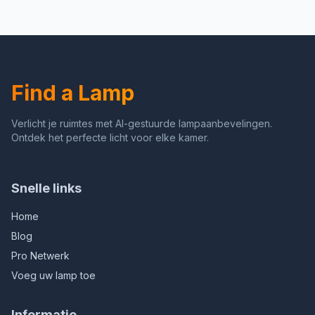
hanglamp lampenkap
Plafond Lampenkap
kroonluchter met satijn
Hanglamp Kroonluchter
nikkel tinten voor
Verlichting Loft voor Thuis
caravan, kinderkamer,
Slaapkamer Woonkamer
kelder, boerderij,
Koffiewinkel Loft
slaapkamer, garage (satijn
Restaurant (Ronde Base
Find a Lamp
nikkel)
Cone)
Verlicht je ruimtes met AI-gestuurde lampaanbevelingen.
Ontdek het perfecte licht voor elke kamer.
Snelle links
Home
Blog
Pro Netwerk
Voeg uw lamp toe
Informatie