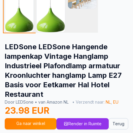
LEDSone LEDSone Hangende
lampenkap Vintage Hanglamp
Industrieel Plafondlamp armatuur
Kroonluchter hanglamp Lamp E27
Basis voor Eetkamer Hal Hotel
Restaurant
Door LEDSone • van Amazon NL
• Verzendt naar:
NL
,
EU
23.98 EUR
Ga naar winkel
Render in Ruimte
Terug