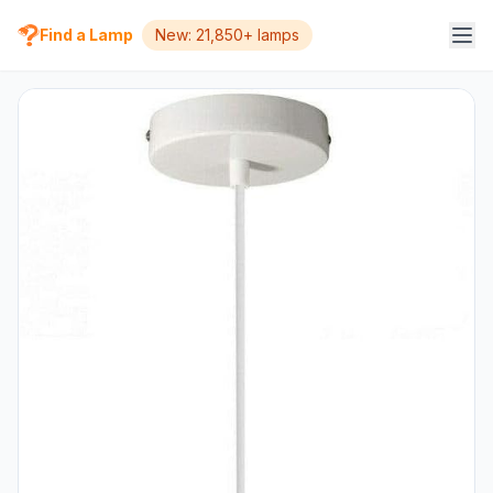
Find a Lamp
New: 21,850+ lamps