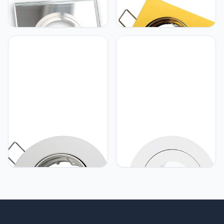
LED line Inbouwspot,
LED line LED Line®
Vierkant, Glas, Chroom
inbouwspot GU10
inbouwframe Ø75mm
boorgat 84mm aluminium
incl. GU5.3 fitting voor
LED-lampen 50mm LED-
lampen G4 MR11 MR16,
goud vierkant
LED line LED Line®
LED line Natte ruimte Slim
inbouwspot GU10
IP20/44 inbouwspot MR11
inbouwframe Ø80mm
inbouwframe downlight
boorgat aluminium incl.
waterdicht Ø 45 mm
GU5.3 fitting voor LED-
boorgat aluminium incl.
lampen 50mm LED-
GU5.3 fitting voor LED-
lampen G4 MR11 MR16,
lampen, rond wit
wit rond