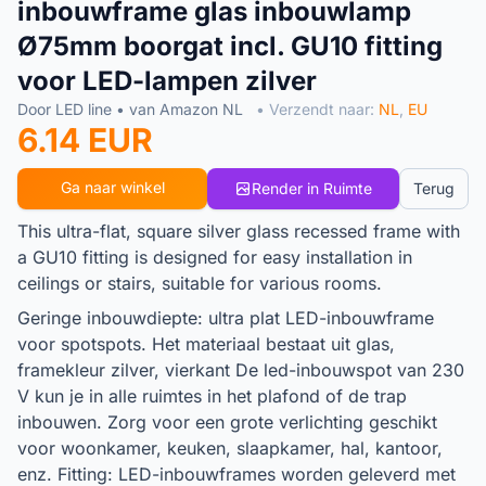
inbouwframe glas inbouwlamp
Ø75mm boorgat incl. GU10 fitting
voor LED-lampen zilver
Door LED line • van Amazon NL
• Verzendt naar:
NL
,
EU
6.14 EUR
Ga naar winkel
Render in Ruimte
Terug
This ultra-flat, square silver glass recessed frame with
a GU10 fitting is designed for easy installation in
ceilings or stairs, suitable for various rooms.
Geringe inbouwdiepte: ultra plat LED-inbouwframe
voor spotspots. Het materiaal bestaat uit glas,
framekleur zilver, vierkant De led-inbouwspot van 230
V kun je in alle ruimtes in het plafond of de trap
inbouwen. Zorg voor een grote verlichting geschikt
voor woonkamer, keuken, slaapkamer, hal, kantoor,
enz. Fitting: LED-inbouwframes worden geleverd met