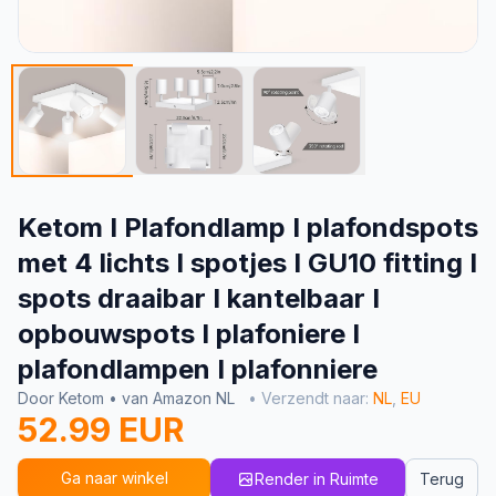
Ketom I Plafondlamp I plafondspots
met 4 lichts I spotjes I GU10 fitting I
spots draaibar I kantelbaar I
opbouwspots I plafoniere I
plafondlampen I plafonniere
Door Ketom • van Amazon NL
• Verzendt naar:
NL
,
EU
52.99 EUR
Ga naar winkel
Render in Ruimte
Terug