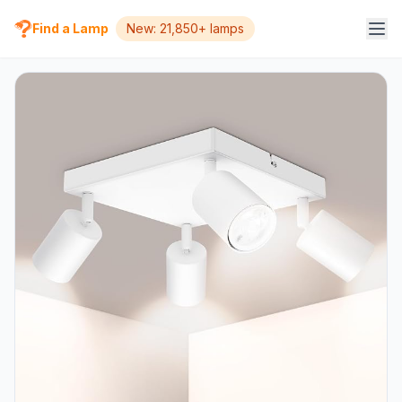
Find a Lamp
New: 21,850+ lamps