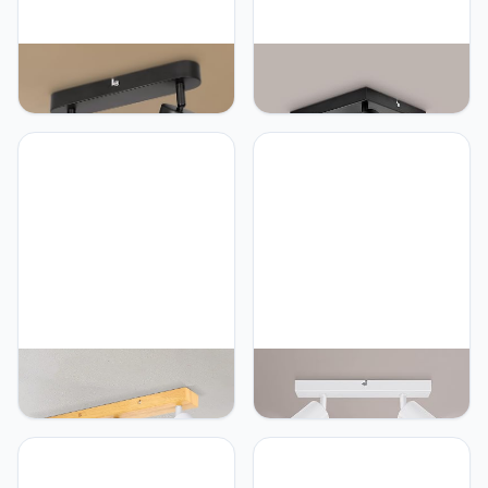
Ketom Led-plafondlamp, 2
Ketom I Plafondlamp I
spots, draaibaar, GU10,
plafondspots met 4 lichts I
moderne draaibare
spotjes I GU10 fitting I
plafondspots,
spots draaibar I
binnenverlichting,
kantelbaar I opbouwspots
plafondlamp, wandlamp,
I plafoniere I
matzwart, voor keuken,
plafondlampen I
woonkamer, slaapkamer,
plafonniere(Lamp niet
zonder lamp
inbegrepen)
Ketom I Plafondlamp I
Ketom I Plafondlamp I
plafondspots met 3 lichts I
plafondspots met 2 lichts I
spotjes I GU10 fitting I
spotjes I GU10 fitting I
spots draaibar I
spots draaibar I
kantelbaar I opbouwspots
kantelbaar I opbouwspots
I plafoniere I
I plafoniere I