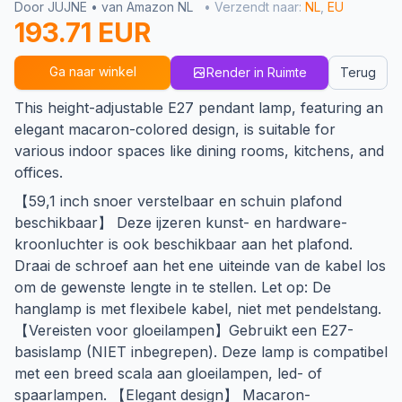
Door JUJNE • van Amazon NL
• Verzendt naar:
NL
,
EU
193.71 EUR
Ga naar winkel
Render in Ruimte
Terug
This height-adjustable E27 pendant lamp, featuring an
elegant macaron-colored design, is suitable for
various indoor spaces like dining rooms, kitchens, and
offices.
【59,1 inch snoer verstelbaar en schuin plafond
beschikbaar】 Deze ijzeren kunst- en hardware-
kroonluchter is ook beschikbaar aan het plafond.
Draai de schroef aan het ene uiteinde van de kabel los
om de gewenste lengte in te stellen. Let op: De
hanglamp is met flexibele kabel, niet met pendelstang.
【Vereisten voor gloeilampen】Gebruikt een E27-
basislamp (NIET inbegrepen). Deze lamp is compatibel
met een breed scala aan gloeilampen, led- of
spaarlampen. 【Elegant design】 Macaron-