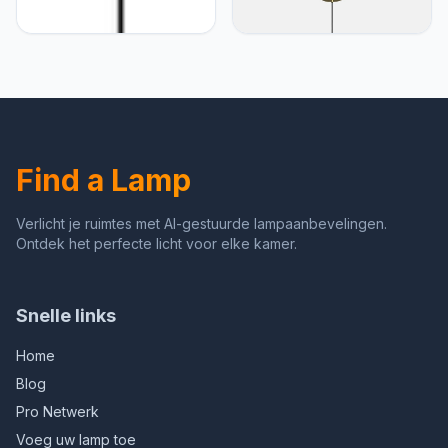
Moderne Led Hanglamp
Hanglamp Moderne Mini-
Lineaire Hanglamp
Hanglampen
Verstelbare Zwarte
Scandinavische
Kroonluchter 1 Ring
Industriële Stijl Ijzeren
Hanglamp voor Eetkamer
Kunst Hanglamp Samll
Woonkamer Keuken, Wit
Metalen Kroonluchter
Licht
Verstelbare
Keukeneilandlamp
Find a Lamp
Plafondbevestiging
Verlicht je ruimtes met AI-gestuurde lampaanbevelingen.
Ontdek het perfecte licht voor elke kamer.
Snelle links
Home
Blog
Pro Netwerk
Voeg uw lamp toe