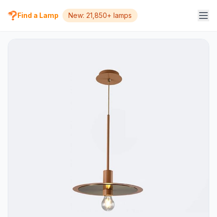
Find a Lamp
New: 21,850+ lamps