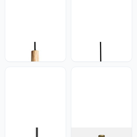
JUJNE Hanglamp
JUJNE Hanglamp
Moderne Hanglamp
Moderne Led Hanglamp
Groene Metalen
Groene Mini Hanglamp 1
Hanglamp Houten
Licht Verstelbare Plafond
Koepelkroonluchter 1-
Hanglamp voor Keuken
Lichts Verstelbare
Eiland Bar Eetkamer
Keukeneilandverlichting
Boerderij,
Plafondbevestiging voor
Energiebesparende
Restaurant
Gloeilampen, Verlichting
Boerderijschuur E27
Lamp
JUJNE Hanglamp
JUJNE Hanglamp Zwarte