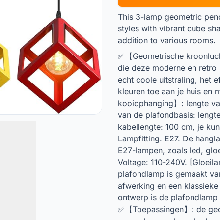
This 3-lamp geometric pend
styles with vibrant cube sh
addition to various rooms.
✅【Geometrische kroonluch
die deze moderne en retro 
echt coole uitstraling, het 
kleuren toe aan je huis en 
kooiophanging】: lengte van
van de plafondbasis: lengt
kabellengte: 100 cm, je k
Lampfitting: E27. De hangla
E27-lampen, zoals led, glo
Voltage: 110-240V. [Gloei
plafondlamp is gemaakt va
afwerking en een klassieke
ontwerp is de plafondlamp e
✅【Toepassingen】: de geome