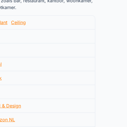
oals bar, restaurant, kantoor, woonkamer,
etkamer.
ant
Ceiling
l
k
d & Design
zon NL