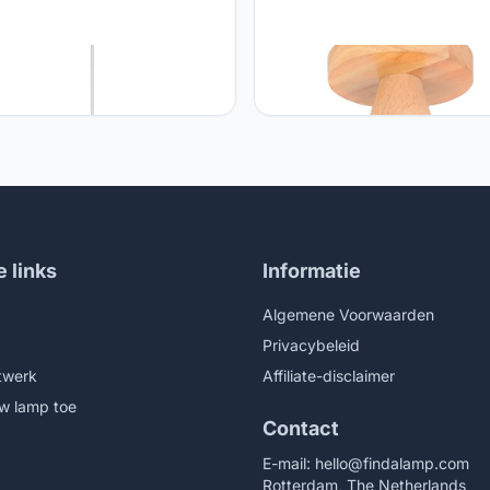
 iDEGU Kroonluchter
iDEGU iDEGU Industriële
amp, 45 cm, ovaal,
plafondlamp, 22 cm, vintage, 
dlamp, kroonluchter, veer, wit,
retro kroonluchter, hanglamp 
amp, voor slaapkamer,
hout en ijzer, design kooi, zwar
amer (wit)
plafondlamp voor entree, hal,
slaapkamer, keuken (1 stuk)
e links
Informatie
Algemene Voorwaarden
Privacybeleid
twerk
Affiliate-disclaimer
w lamp toe
Contact
E-mail:
hello@findalamp.com
Rotterdam, The Netherlands