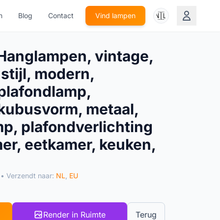
🇳🇱
n
Blog
Contact
Vind lampen
Hanglampen, vintage,
tijl, modern,
 plafondlamp,
kubusvorm, metaal,
mp, plafondverlichting
r, eetkamer, keuken,
• Verzendt naar:
NL
,
EU
Render in Ruimte
Terug