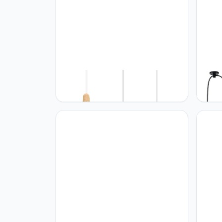
iDEGU iDEGU Retro hanglamp, 3
iDEGU
lampen, hanglamp, modern,
kroon
druppelstijl, hoed, plafondlamp, E27,
hangl
metaal, hout, plafondlamp voor
spin, 
slaapkamer, eetkamer of keuken, Ø
plafo
20 cm (lichtgeel, rond)
3 lam