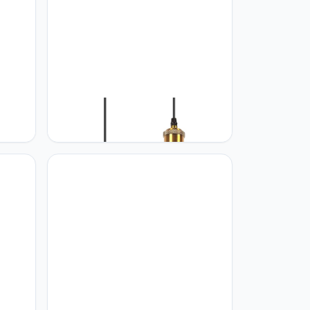
s,
iDEGU iDEGU Retro Hanglamp, 22
 en
cm, vintage hanglamp, E27,
k,
industriële lampenkap van metaal,
amer,
plafondlamp, hanglamp voor
,
eetkamer, woonkamer, keuken,
slaapkamer, restaurant (2 stuks,
groen)