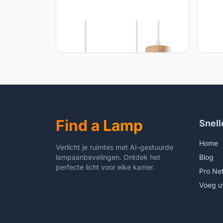
iDEGU iDEGU Hanglampen, vintage,
iDEGU
industriële kroonluchter, van hout,
hangl
metaal, retro, plafondlamp, kooi-
plafon
design, E27, plafondverlichting voor
hangl
woonkamer, slaapkamer, keuken
woonk
(wit, hout, cirkel)
Find a Lamp
Snell
Home
Verlicht je ruimtes met AI-gestuurde
lampaanbevelingen. Ontdek het
Blog
perfecte licht voor elke kamer.
Pro Ne
Voeg u