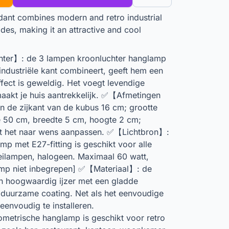
ant combines modern and retro industrial
ades, making it an attractive and cool
ter】: de 3 lampen kroonluchter hanglamp
industriële kant combineert, geeft hem een
effect is geweldig. Het voegt levendige
maakt je huis aantrekkelijk. ✅【Afmetingen
 de zijkant van de kubus 16 cm; grootte
e 50 cm, breedte 5 cm, hoogte 2 cm;
unt het naar wens aanpassen. ✅【Lichtbron】:
mp met E27-fitting is geschikt voor alle
eilampen, halogeen. Maximaal 60 watt,
lamp niet inbegrepen] ✅【Materiaal】: de
n hoogwaardig ijzer met een gladde
 duurzame coating. Net als het eenvoudige
envoudig te installeren.
trische hanglamp is geschikt voor retro