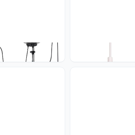
 iDEGU Moderne en retro
iDEGU iDEGU Hanglamp, 2 stuk
luchter, hanglamp, 3 armen,
retro, E27, hanglamp van rotan
amp, doe-het-zelf, creatief,
hout, Boheemse stijl, vlechtwer
verstelbaar, 150 cm, vintage
vintage hanglamp voor woonk
ndlamp met E27-fitting, zwart,
slaapkamer, eetkamer, keuken
pen
restaurant (wit, rotan)