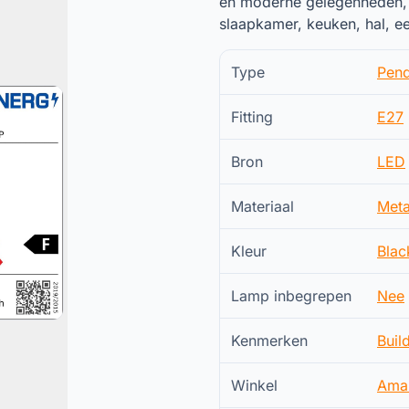
en moderne gelegenheden, z
slaapkamer, keuken, hal, e
Type
Pend
Fitting
E27
Bron
LED
Materiaal
Meta
Kleur
Blac
Lamp inbegrepen
Nee
Kenmerken
Buil
Winkel
Ama