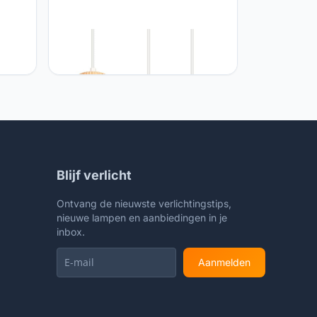
iDEGU iDEGU Retro hanglampen, 3
E27,
lampen, 18 cm, plafondlamp, van
van
hout en metaal, industrieel kooi-
t,
design, E27, plafondverlichting,
moderne decoratie voor slaapkamer,
woonkamer, keuken, restaurant (wit,
Blijf verlicht
Ontvang de nieuwste verlichtingstips,
nieuwe lampen en aanbiedingen in je
inbox.
Aanmelden