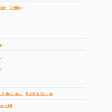
ant
Ceiling
m
l
k
t Adjustment
Build & Design
zon NL