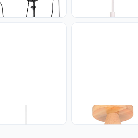
 iDEGU Moderne en retro
iDEGU iDEGU Hanglamp, 2 stuk
luchter, hanglamp, 3 armen,
retro, E27, hanglamp van rotan
amp, doe-het-zelf, creatief,
hout, Boheemse stijl, vlechtwer
verstelbaar, 150 cm, vintage
vintage hanglamp voor woonk
ndlamp met E27-fitting, zwart,
slaapkamer, eetkamer, keuken
pen
restaurant (wit, rotan)
 iDEGU Kroonluchter
iDEGU iDEGU Industriële
amp, 45 cm, ovaal,
plafondlamp, 22 cm, vintage, 
dlamp, kroonluchter, veer, wit,
retro kroonluchter, hanglamp 
amp, voor slaapkamer,
hout en ijzer, design kooi, zwar
amer (wit)
plafondlamp voor entree, hal,