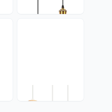
s,
iDEGU iDEGU Retro Hanglamp, 22
 en
cm, vintage hanglamp, E27,
k,
industriële lampenkap van metaal,
amer,
plafondlamp, hanglamp voor
,
eetkamer, woonkamer, keuken,
slaapkamer, restaurant (2 stuks,
groen)
iDEGU iDEGU Retro hanglampen, 3
E27,
lampen, 18 cm, plafondlamp, van
van
hout en metaal, industrieel kooi-
t,
design, E27, plafondverlichting,
moderne decoratie voor slaapkamer,