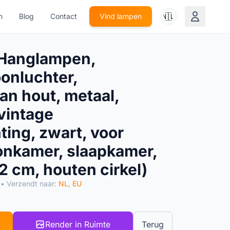
🇳🇱
n
Blog
Contact
Vind lampen
Hanglampen,
oonluchter,
an hout, metaal,
vintage
ting, zwart, voor
onkamer, slaapkamer,
2 cm, houten cirkel)
• Verzendt naar:
NL
,
EU
Render in Ruimte
Terug