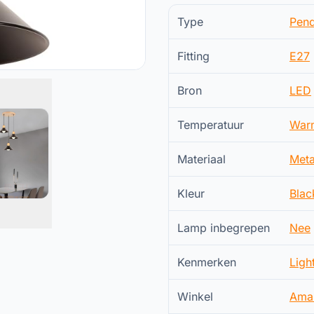
Type
Pend
Fitting
E27
Bron
LED
Temperatuur
War
Materiaal
Meta
Kleur
Blac
Lamp inbegrepen
Nee
Kenmerken
Ligh
Winkel
Ama