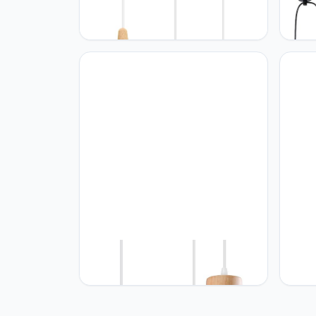
iDEGU iDEGU Retro hanglamp, 3
iDEGU
lampen, hanglamp, modern,
kroon
druppelstijl, hoed, plafondlamp, E27,
hangl
metaal, hout, plafondlamp voor
spin, 
slaapkamer, eetkamer of keuken, Ø
plafo
20 cm (lichtgeel, rond)
3 lam
iDEGU iDEGU Hanglampen, vintage,
iDEGU
industriële kroonluchter, van hout,
hangl
metaal, retro, plafondlamp, kooi-
plafon
design, E27, plafondverlichting voor
hangl
woonkamer, slaapkamer, keuken
woonk