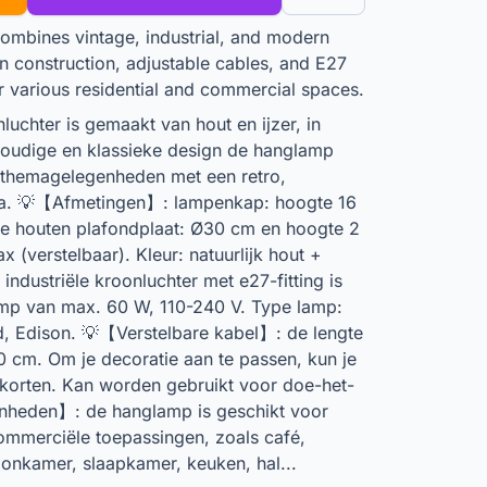
mbines vintage, industrial, and modern
on construction, adjustable cables, and E27
for various residential and commercial spaces.
luchter is gemaakt van hout en ijzer, in
nvoudige en klassieke design de hanglamp
 themagelegenheden met een retro,
ma. 💡【Afmetingen】: lampenkap: hoogte 16
te houten plafondplaat: Ø30 cm en hoogte 2
 (verstelbaar). Kleur: natuurlijk hout +
industriële kroonluchter met e27-fitting is
mp van max. 60 W, 110-240 V. Type lamp:
, Edison. 💡【Verstelbare kabel】: de lengte
0 cm. Om je decoratie aan te passen, kun je
nkorten. Kan worden gebruikt voor doe-het-
enheden】: de hanglamp is geschikt voor
commerciële toepassingen, zoals café,
oonkamer, slaapkamer, keuken, hal...