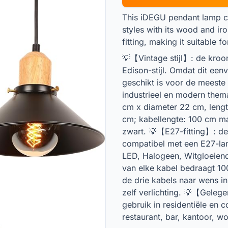
This iDEGU pendant lamp co
styles with its wood and ir
fitting, making it suitable 
💡【Vintage stijl】: de kroon
Edison-stijl. Omdat dit ee
geschikt is voor de meeste
industrieel en modern the
cm x diameter 22 cm, leng
cm; kabellengte: 100 cm max
zwart. 💡【E27-fitting】: de 
compatibel met een E27-la
LED, Halogeen, Witgloeiend
van elke kabel bedraagt 10
de drie kabels naar wens i
zelf verlichting. 💡【Geleg
gebruik in residentiële en 
restaurant, bar, kantoor, w