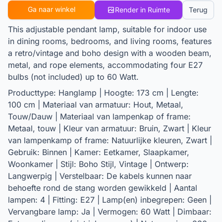
Ga naar winkel
Render in Ruimte
Terug
This adjustable pendant lamp, suitable for indoor use
in dining rooms, bedrooms, and living rooms, features
a retro/vintage and boho design with a wooden beam,
metal, and rope elements, accommodating four E27
bulbs (not included) up to 60 Watt.
Producttype: Hanglamp | Hoogte: 173 cm | Lengte:
100 cm | Materiaal van armatuur: Hout, Metaal,
Touw/Dauw | Materiaal van lampenkap of frame:
Metaal, touw | Kleur van armatuur: Bruin, Zwart | Kleur
van lampenkamp of frame: Natuurlijke kleuren, Zwart |
Gebruik: Binnen | Kamer: Eetkamer, Slaapkamer,
Woonkamer | Stijl: Boho Stijl, Vintage | Ontwerp:
Langwerpig | Verstelbaar: De kabels kunnen naar
behoefte rond de stang worden gewikkeld | Aantal
lampen: 4 | Fitting: E27 | Lamp(en) inbegrepen: Geen |
Vervangbare lamp: Ja | Vermogen: 60 Watt | Dimbaar: