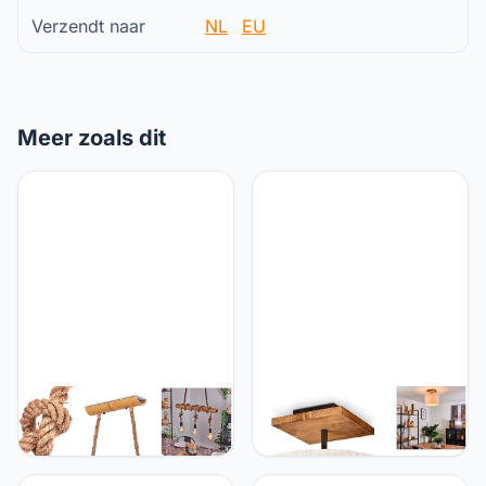
Verzendt naar
NL
EU
Meer zoals dit
hofstein HOFSTEIN
hofstein Plafondlamp
Asmara, hanglamp van
Shiburg Plafondlamp van
bamboe/koord in
hout en stof in wit/natuur,
bruin/natuur, hanglamp in
1-lamps plafondlamp in