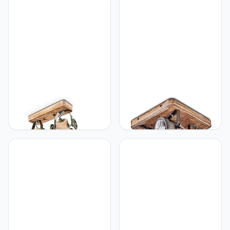
retro/vintage design met
vintage/retro-look, 1 x
stang van bamboe,
E27, exclusief gloeilampen
hoogte max. 123 cm, 3 x
E27, zonder lamp
hofstein Plafondlamp
hofstein Plafondlamp
Orny, metaal/houten
Glostrup, dimbare
plafondlamp in
plafondlamp van
groen/wit/bruin, 2 lampen,
metaal/hout in bruin, 4
met verstelbare spots, 2 x
lampen, lampenkap draai-
E27 fitting, retro/vintage
en kantelbaar, 4 x GU10-
design spot, zonder
fitting, spot in retro-
gloeilampen
design, zonder
gloeilampen