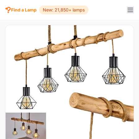
Find a Lamp
New: 21,850+ lamps