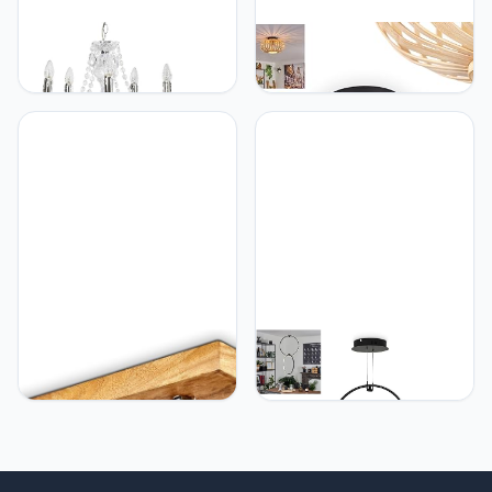
hofstein Klassieke
hofstein Oravi
kroonluchter van
plafondlamp, metalen
metaal/acryl in chroom,
plafondlamp in zwart, met
hanglamp 5-lamps, 5 x
bamboe/houten kap, Ø 30
E14, max. 165 cm (in
cm, 1-lamp, E27 fitting,
hoogte verstelbaar),
Modern licht met lichtspel,
moderne hanglamp,
zonder gloeilamp
vintage/retro design,
zonder lampen
hofstein Plafondlamp
hofstein LED hanglamp
Svanfolk, metaal/houten
Chlak, dimbaar van
plafondlamp in
metaal/kunststof in
zink/natuur, 2 lampen,
zwart/wit, hanglamp met
met verstelbare spots, 2 x
2 verstelbare ringen,
E14 fitting, retro/vinatge
dimbaar, 18 Watt (totaal),
design, zonder
1700 Lumen, 4000 K