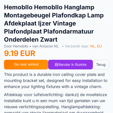
Hemobllo Hemobllo Hanglamp
Montagebeugel Plafondkap Lamp
Afdekplaat Ijzer Vintage
Plafondplaat Plafondarmatuur
Onderdelen Zwart
Door Hemobllo • van Amazon NL
• Verzendt naar:
NL
,
EU
9.19 EUR
Ga naar winkel
Render in Ruimte
Terug
This product is a durable iron ceiling cover plate and
mounting bracket set, designed for easy installation to
enhance your lighting fixtures with a vintage charm.
Afdekkap voor luifelverlichting: dankzij de moeiteloze
installatie kunt u in een mum van tijd genieten van uw
nieuwe verlichtingsopstelling. Hanglampafdekking:
gemaakt van stevig ijzermateriaal om duurzaamheid