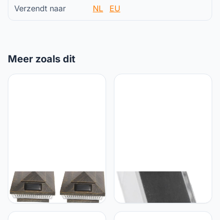
Verzendt naar
NL
EU
Meer zoals dit
Hemobllo Hemobllo 5
Hemobllo Hemobllo
Stuks Wandlamp op
Zonnewand Gemonteerd
zonne-energie light wall
Licht Led-tuin Zonne-licht
lamp garden muurlamp
- Outdoor Tuin Outdoor