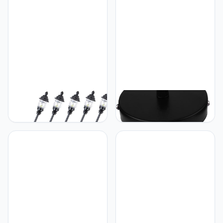
Zonne-verlichting voor
Solar Lamp Decoratief
buiten paalkaplamp voor
buiten hekpaal licht post
zonne-licht zonne post
licht buikspieren
Hemobllo 5 Stuks Model
Hemobllo Hemobllo 4
Tuinverlichting Trein
Stuks Basis Plafondlamp
Platform Miniatuur
Plaat Cover Plafondlamp
Straatlantaarn
Cover Kroonluchter
Modelspoor Trein Lamp
Montageplaat Licht
Straatlantaarn Modellen
Covers Chandalier Zwarte
Minilamp Roestvrij Staal
Hangende Lichtarmatuur
Plus Abs Kind Tafel
Lamp Paneel Zuig Plastic
Vintage