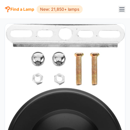
Find a Lamp
New: 21,850+ lamps