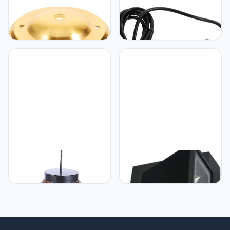
Hemobllo Hemobllo 1 Set
Hemobllo Hemobllo
Luifel Verlichting Dekking
Schijnwerper Led-
Plafond Baldakijn
spotlamp Kleine Spotlamp
Hanglamp Luifel Luifelset
Kleine Spotlight Spotlamp
Lichte Luifel Plafond
Voor Binnen Leidde Felle
Afdekplaat Kroonluchter
Spotlight Kleine Spot Voor
Luifel Afdekplaat
Led-minispot Mini-
Plafondlamp Vintage Glas
spotlamp Sieraden Kast
Lampen
Miniatuur Plastic
Hemobllo Hemobllo
Hemobllo Hemobllo
Hanglampdecoratie -
Buitenwandlamp Led
Plafondlamp Van Papier -
Wandlamp 5w Zwarte
Hanglamp Voor
Schelp Warm Witte
Restaurant - Eenvoudig En
Wandlamp
Elegant Voor Thuis- En
Commercieel Gebruik