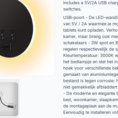
includes a 5V/2A USB charg
switches.
USB-poort - De LED-wandl
van 5V / 2A waarmee je mob
tablets kunt opladen. Verho
kamer, maar breng ook mee
schakelaars - 3W spot en
regelen respectievelijk de 
Kleurtemperatuur: 3000K w
het bedlampje en stel het i
hoek voor verschillende be
gemaakt van aluminiumleger
bestand is tegen corrosie; 
niet gemakkelijk afbladder
- De moderne en elegante b
bed, woonkamer, slaapkamer
de montageplaat aan de mu
Eenvoudig te installeren vol