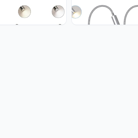
 2pcs LED-leeslamp 12V
ERWEY 2 stuks leeslamp bed,
r, wandlamp bed lamp met
leeslamp wand met touch dimb
elaar touch dimbaar 3000K-
kleuren, 360° flexibele zwanen
, DC 12V-26V spot
lamp met USB en stekker, bed
nverlichting met USB A + C-
leeslamp voor het bed, zilver
en voor boot auto van jacht,
end zwart