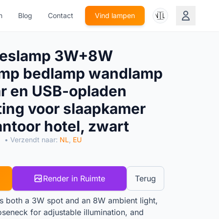
🇳🇱
n
Blog
Contact
Vind lampen
eeslamp 3W+8W
amp bedlamp wandlamp
ar en USB-opladen
ting voor slaapkamer
toor hotel, zwart
L
• Verzendt naar:
NL
,
EU
Render in Ruimte
Terug
s both a 3W spot and an 8W ambient light,
oseneck for adjustable illumination, and