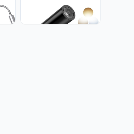
ERWEY 12V LED Motorhome
aar 3
Leslamp, Slaapkamer Lamp met
hals
USB A+C Connectoren, Touch
lamp
Control 3 Kleurmodi en Dimbare
Stepless, Boot Muurlamp Auto
Camper Van Yacht, Zwart