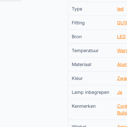
Type
led
Fitting
GU1
Bron
LED
Temperatuur
War
Materiaal
Alum
Kleur
Zwar
Lamp inbegrepen
Ja
Kenmerken
Cont
Buil
Winkel
Ama