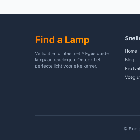
slaapkamer woonkamer kantoor
hotel, zwart
Find a Lamp
Snell
Home
Verlicht je ruimtes met AI-gestuurde
lampaanbevelingen. Ontdek het
Blog
perfecte licht voor elke kamer.
Pro Ne
Voeg u
©
Find 