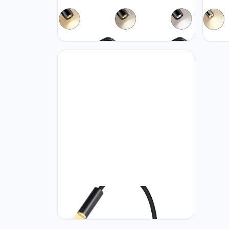
ERWEY 2 stuks LED 12V leeslamp
ERWEY
camper touch dimbaar 3000K-
campe
6000K instelbare helderheid,
schak
bedlamp met USB A + C
6000K
oplaadpoort binnenverlichting voor
binne
boot auto camper, zwart
poort
glanz
ERWEY LED leeslamp 3W+8W
zwanenhalslamp bedlamp
wandlamp met schakelaar en USB-
opladen binnenverlichting voor