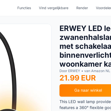
Functies
Vind vergelijkbare
Render
Voordele
ERWEY LED l
zwanenhalsl
met schakela
binnenverlich
woonkamer kan
Door ERWEY • van Amazon N
21.99 EUR
Ga naar winkel
This LED wall lamp provide
features a 360° flexible go