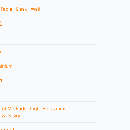
Table
Desk
Wall
0
m
inium
t
rol Methods
Light Adjustment
d & Design
zon NL