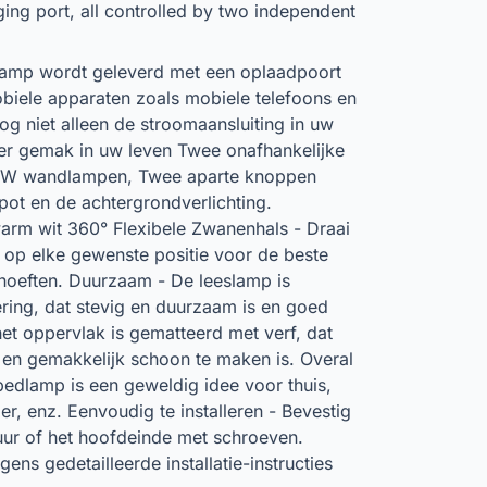
ing port, all controlled by two independent
amp wordt geleverd met een oplaadpoort
iele apparaten zoals mobiele telefoons en
og niet alleen de stroomaansluiting in uw
r gemak in uw leven Twee onafhankelijke
 8W wandlampen, Twee aparte knoppen
spot en de achtergrondverlichting.
arm wit 360° Flexibele Zwanenhals - Draai
n op elke gewenste positie voor de beste
hoeften. Duurzaam - De leeslamp is
ing, dat stevig en duurzaam is en goed
het oppervlak is gematteerd met verf, dat
t en gemakkelijk schoon te maken is. Overal
edlamp is een geweldig idee voor thuis,
, enz. Eenvoudig te installeren - Bevestig
ur of het hoofdeinde met schroeven.
gens gedetailleerde installatie-instructies