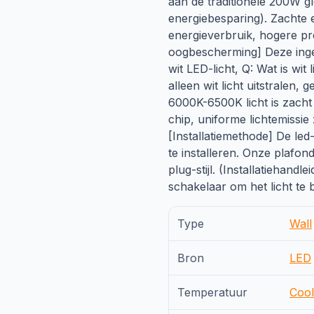
aan de traditionele 200W g
energiebesparing). Zachte e
energieverbruik, hogere pre
oogbescherming] Deze ing
wit LED-licht, Q: Wat is wit
alleen wit licht uitstralen
6000K-6500K licht is zacht
chip, uniforme lichtemissie
[Installatiemethode] De led
te installeren. Onze plafo
plug-stijl. (Installatiehand
schakelaar om het licht te 
Type
Wall
Bron
LED
Temperatuur
Cool