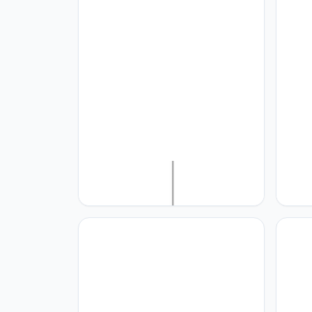
CHUNGYANG Eenvoudige Pastorale
CHUN
Bamboe Hanglamp E27
Gebr
Henneptouw Hanglamp Creatieve
Antie
Persoonlijkheid Rieten Kroonluchter
Opkno
Moderne Rotan Hanglampen voor
Plafo
Keukeneiland, Eetkamer,
Voor 
Slaapkamer, Restaurant, Café
Slaap