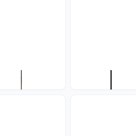
GYANG E27 Base Hand
CHUNGYANG Kleine Hanglampe
eide Bamboe Hanglamp ，
Scandinavische Stijl, enkele K
ke Lantaarn Hanglamp ，
Creatieve Ronde E27 Basis
ping Rieten Kroonluchter
Kroonluchter Macaron Iron Art
nd Armatuur Met Rotan Shade
Shade Hanglamp moderne
Keuken Eiland, Restaurant,
Minimalistische Verlichtingsarm
kamer, Hal, Hal
voor Keukeneiland