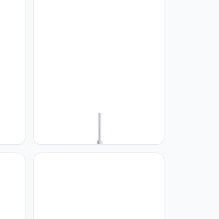
n In
CHUNGYANG Iron Art Polygonal
op
Rhombus Lights Armatuur Nordic
ModernE27 Hangende
Basisverlichting Enkele Hanglamp In
Industriële Stijl Gekleurde Macarons
atuur
Kroonluchter voor Keukeneiland,
Hal, Woonkamer: