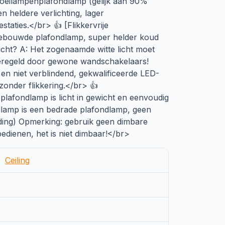
loeilampenplafondlamp (gelijk aan 90%
n heldere verlichting, lager
staties.</br> 👍 [Flikkervrije
ebouwde plafondlamp, super helder koud
 licht? A: Het zogenaamde witte licht moet
, geregeld door gewone wandschakelaars!
 en niet verblindend, gekwalificeerde LED-
 zonder flikkering.</br> 👍
-plafondlamp is licht in gewicht en eenvoudig
ndlamp is een bedrade plafondlamp, geen
leiding) Opmerking: gebruik geen dimbare
bedienen, het is niet dimbaar!</br>
Ceiling