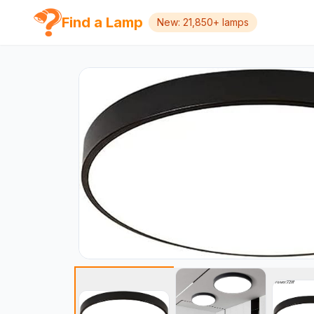
Find a Lamp
New: 21,850+ lamps