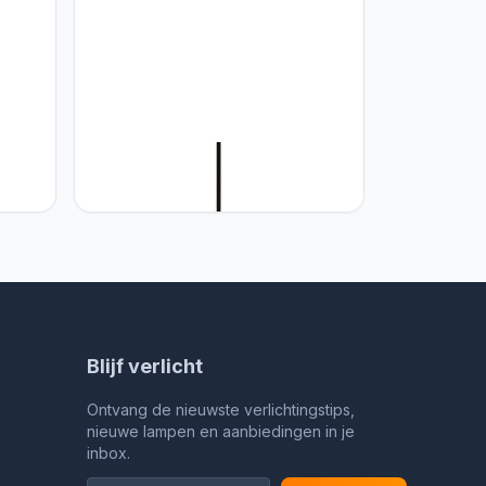
e
CHUNGYANG Moderne Bamboe
glamp
Hanglamp Rotan Hanglamp In
Japanse Stijl Natuurlijke Enkele Kop
E27 Schroef Rieten Kroonluchter
Creatieve Mand Lampenkap
mer,
Hanglampen Armatuur voor
Keukeneiland, Slaapkamer, Caf
Blijf verlicht
Ontvang de nieuwste verlichtingstips,
nieuwe lampen en aanbiedingen in je
inbox.