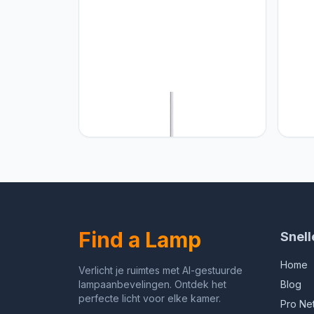
CHUNGYANG Scandinavische
CHUN
Creatieve Hanglamp, Iron Art Wire
Base 
Cutting Hollow Out E27 Base Light
Verst
Fixture persoonlijkheid Decoratie
moder
Hanglamp, retro Macarons
Binne
Kroonluchter voor Keukeneiland,
Hangl
Restaurant, Slaa
Scand
Find a Lamp
Snell
Home
Verlicht je ruimtes met AI-gestuurde
lampaanbevelingen. Ontdek het
Blog
perfecte licht voor elke kamer.
Pro Ne