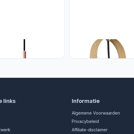
GYANG Macaron Color E27
CHUNGYANG Interieurdecorati
Hanglamp Creatieve Moderne
Kroonluchter Lampenkap, Han
elbare Metalen Kroonluchter
Van Geborsteld Nikkel In
ne Minimalistische
Keukeneiland. Scandinavische
nverlichtingsarmaturen
Persoonlijkheid, Eenvoudige
amp Met Enkele Kop In
Hanglamp, Voor E27 Kinderka
inavische Stijl voor
Gangpad, Kast
e links
Informatie
Algemene Voorwaarden
Privacybeleid
twerk
Affiliate-disclaimer