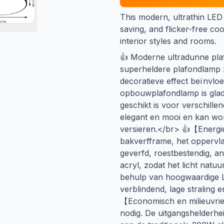
This modern, ultrathin LED 
saving, and flicker-free coo
interior styles and rooms.
👍 Moderne ultradunne pl
superheldere plafondlamp z
decoratieve effect beïnvlo
opbouwplafondlamp is glad 
geschikt is voor verschillend
elegant en mooi en kan wor
versieren.</br> 👍【Ener
bakverfframe, het oppervl
geverfd, roestbestendig, an
acryl, zodat het licht natuur
behulp van hoogwaardige LED
verblindend, lage straling 
【Economisch en milieuvri
nodig. De uitgangshelderhe