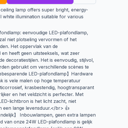
ceiling lamp offers super bright, energy-
l white illumination suitable for various
afondlamp: eenvoudige LED-plafondlamp,
al niet plotseling vervormen of het
eden. Het oppervlak van de
en heeft geen uitsteeksels, wat zeer
e decoratiestijlen. Het is eenvoudig, stijlvol,
den gebruikt om verschillende scènes te
giebesparende LED-plafondlamp】Hardware
ak is vele malen op hoge temperatuur
ticorrosief, krasbestendig, hoogtransparant
lijker en het veldzicht is perfecter. Met
-lichtbron is het licht zacht, niet
en een lange levensduur.</br> 👍
endelijk】 Inbouwlampen, geen extra lampen
id van onze 24W LED-plafondlamp is gelijk