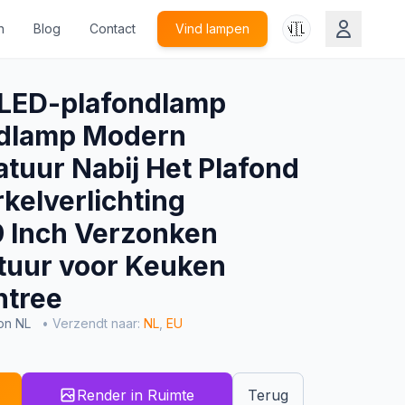
🇳🇱
n
Blog
Contact
Vind lampen
ED-plafondlamp
dlamp Modern
uur Nabij Het Plafond
kelverlichting
9 Inch Verzonken
uur voor Keuken
ntree
on NL
• Verzendt naar:
NL
,
EU
Render in Ruimte
Terug