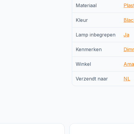
Materiaal
Plast
Kleur
Blac
Lamp inbegrepen
Ja
Kenmerken
Dim
Winkel
Ama
Verzendt naar
NL