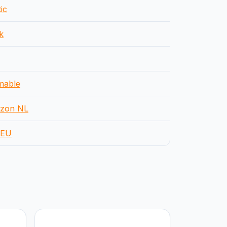
ic
k
mable
zon NL
EU