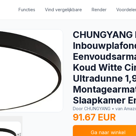
Functies
Vind vergelijkbare
Render
Voordele
CHUNGYANG L
Inbouwplafon
Eenvoudsarmat
Koud Witte Cir
Ultradunne 1,
Montagearmat
Slaapkamer E
Door CHUNGYANG • van Amaz
91.67 EUR
Ga naar winkel