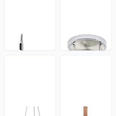
E | Hoofden draaien
snoerschakelaar
Brilliant Brilliant Darlington
Brilliant BRILLIANT lamp
27161/13 vloerlamp met 2
Sofia spot roundel triple
lampen, metaal/glas, E27,
ijzer/chroom/wit | 3x D45,
60 W, staal
E14, 40W, geschikt voor
vallampen (niet
inbegrepen) | Schaal A
++ tot E | Hoofden
draaien
Brilliant BRILLIANT lamp
Brilliant BRILLIANT lamp