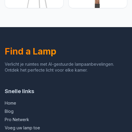
Trial hanglamp 3 lamp grijs
Ploeg vloerlamp 2 lampjes
| 3x A60, E27, 40W,
zwart staal/hout | 2x A60,
geschikt voor normale
E27, 10W, geschikt voor
lampen (niet inbegrepen)
standaardlampen (niet
| Schaal A ++ tot E | In
inbegrepen) | Schaal A
hoogte verstelbaar/kabel
++ tot E | Met
inkortbaar
voetschakelaar
Find a Lamp
Verlicht je ruimtes met AI-gestuurde lampaanbevelingen.
Ontdek het perfecte licht voor elke kamer.
Snelle links
Home
Blog
Pro Netwerk
Voeg uw lamp toe