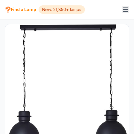
Find a Lamp
New: 21,850+ lamps