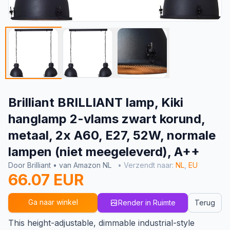
Brilliant BRILLIANT lamp, Kiki
hanglamp 2-vlams zwart korund,
metaal, 2x A60, E27, 52W, normale
lampen (niet meegeleverd), A++
Door Brilliant • van Amazon NL
• Verzendt naar:
NL
,
EU
66.07 EUR
Ga naar winkel
Render in Ruimte
Terug
This height-adjustable, dimmable industrial-style