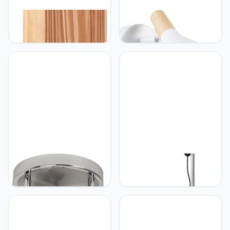
Brilliant BRILLIANT lamp,
Brilliant Brilliant AMELIA -
fijn goud LED wandlamp
Wandlamp - Bruin
100cm grenen gebeitst, 1x
LED geïntegreerd, 8.5W
LED geïntegreerd,
(870lm, 3000K), hout uit
duurzame bosbouw (FSC)
Brilliant BRILLIANT lamp
Brilliant BRILLIANT lamp
Sanny LED Spotrondell
Spari uplighter leesarm
3flg ijzer/chroom | 3x
zilver/wit | 1x A60, E27,
LED-PAR51, GU10, 3W LED
60W, geschikt voor
reflectorlampen
standaardlampen (niet
inbegrepen, (250lm,
inbegrepen) | Schaal A
3000K) | Schaal A ++ tot
++ tot E | Met