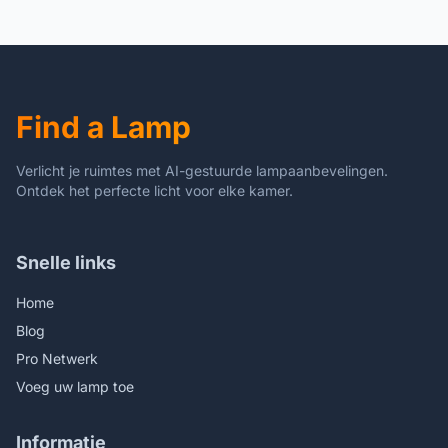
waterdichte
IP65 Waterdichte Kolom
kolomkoplamp, Lawn
Head Lamp, Lawn Garden
Garden Post-lantaarn, 60
Post Lantaarn, 60 Watt
watt matzwarte
Landschap Lamp
landschapslamp
Find a Lamp
Verlicht je ruimtes met AI-gestuurde lampaanbevelingen.
Ontdek het perfecte licht voor elke kamer.
Snelle links
Home
Blog
Pro Netwerk
Voeg uw lamp toe
Informatie