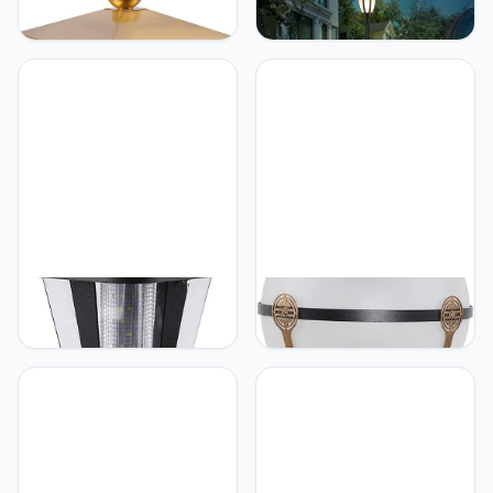
Tuinverlichting, Post Lamp
Europese Antieke Victoria
For Yard, Retro Outdoor
Glazen Lantaarn Gazon
Post Lichtpunt, IP55
Tuin Licht Corrosie
Waterdichte Kolom Head
Externe Bestendig
Lamp, Lawn Garden Post
Outdoor Pier Vloerlamp
Lantaarn, 40 Watt
Straatlantaarn Villa E27
Messing Landschap Lamp
Decoratie Waterdicht
Gazon Garde
AAOTE Solar Post Lights
AAOTE Solar Post Lights
Tuinverlichting, Post Lamp
Tuinverlichting, Post Lamp
Voor Solar Yard, Outdoor
For Yard, Outdoor Post
Post Lichtpunt, Ip65
Lichtpunt, Solar Warm
Waterdichte Gazon Lamp,
Cool Dual Color Light, IP55
Lawn Garden Post
Waterdichte Kolom Head
Lantaarn, Geen bedrading
Lamp, Lawn Garden Post
nodig Outdoor Landschap
Lantaarn
Lamp