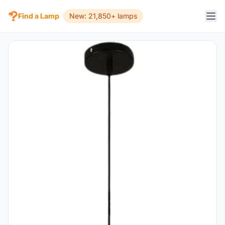
Find a Lamp
New: 21,850+ lamps