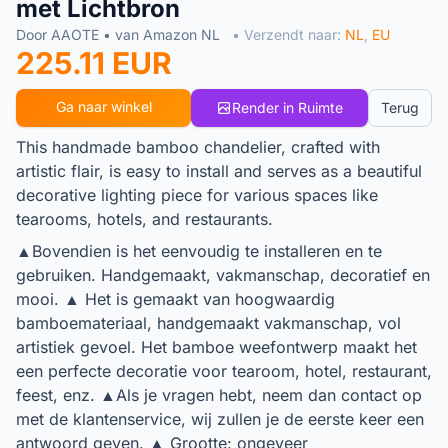
met Lichtbron
Door AAOTE • van Amazon NL
• Verzendt naar:
NL
,
EU
225.11 EUR
Ga naar winkel
Render in Ruimte
Terug
This handmade bamboo chandelier, crafted with
artistic flair, is easy to install and serves as a beautiful
decorative lighting piece for various spaces like
tearooms, hotels, and restaurants.
▲Bovendien is het eenvoudig te installeren en te
gebruiken. Handgemaakt, vakmanschap, decoratief en
mooi. ▲ Het is gemaakt van hoogwaardig
bamboemateriaal, handgemaakt vakmanschap, vol
artistiek gevoel. Het bamboe weefontwerp maakt het
een perfecte decoratie voor tearoom, hotel, restaurant,
feest, enz. ▲Als je vragen hebt, neem dan contact op
met de klantenservice, wij zullen je de eerste keer een
antwoord geven. ▲ Grootte: ongeveer