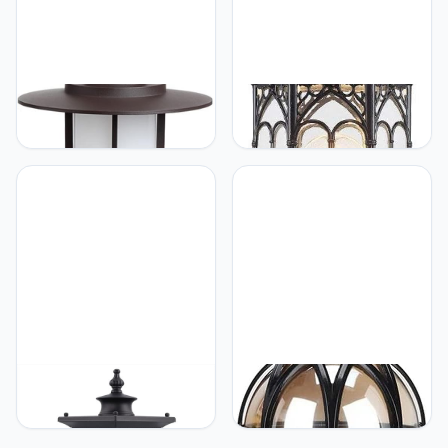
AAOTE Solar Post Lights
AAOTE Aluminium
Tuinverlichting, Post Lamp
Outdoor Pillar Post Light
For Yard, Eenvoudige en
Lantaarn E27 Vintage
Klassieke Outdoor Post
Classic Garden Light
Lichtpunt, IP65
Column Lamp Vierkant
Waterdichte Kolom Head
Pillar Light Outdoor
Lamp, Lawn Garden Post
Waterproof Villa Garden
Lantaarn, 40 Watt
Gate Light Lighting
Stadium (Color : Black_S
15 * 38cm
AAOTE Solar Post Lights
AAOTE Solar Post Lights
Garden Lights, Post Lamp
Tuinverlichting, Post Lamp
For Yard, Modern Outdoor
For Yard, Moderne
Post Light Fixture, IP65
Outdoor Post Lichtpunt,