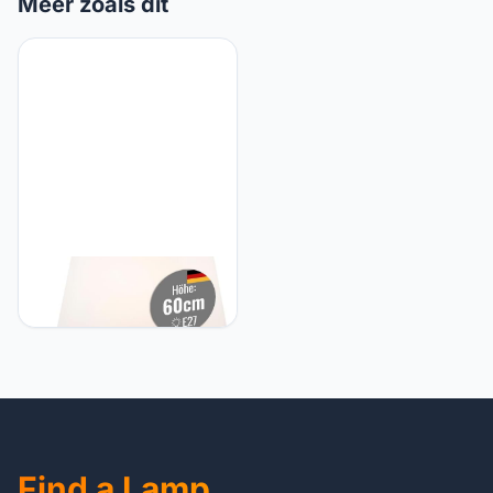
Meer zoals dit
8 seasons 8Seasons
Buitenlamp, Polyethyleen,
E27, 9 W, Wit
Find a Lamp