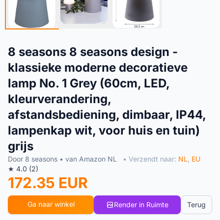
8 seasons 8 seasons design -
klassieke moderne decoratieve
lamp No. 1 Grey (60cm, LED,
kleurverandering,
afstandsbediening, dimbaar, IP44,
lampenkap wit, voor huis en tuin)
grijs
Door 8 seasons • van Amazon NL
• Verzendt naar:
NL
,
EU
★ 4.0 (2)
172.35 EUR
Ga naar winkel
Render in Ruimte
Terug