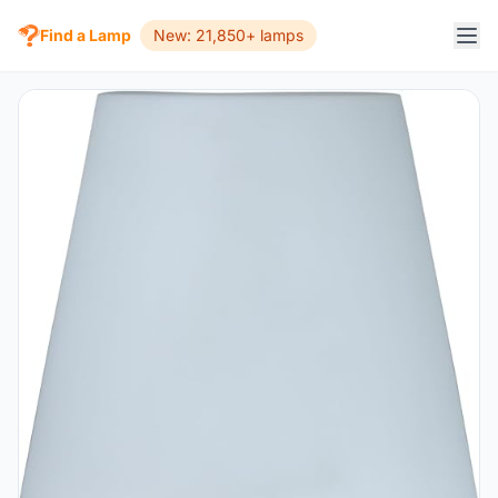
Find a Lamp
New: 21,850+ lamps