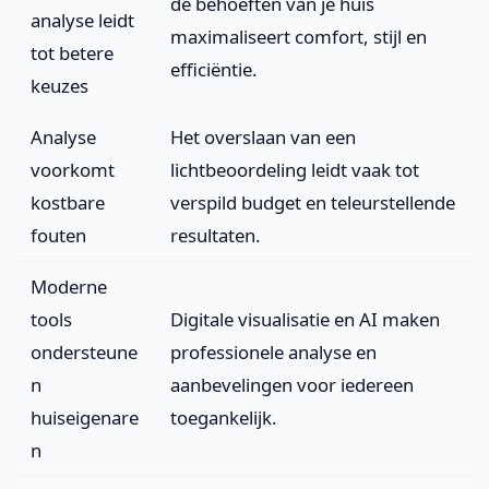
de behoeften van je huis
analyse leidt
maximaliseert comfort, stijl en
tot betere
efficiëntie.
keuzes
Analyse
Het overslaan van een
voorkomt
lichtbeoordeling leidt vaak tot
kostbare
verspild budget en teleurstellende
fouten
resultaten.
Moderne
tools
Digitale visualisatie en AI maken
ondersteune
professionele analyse en
n
aanbevelingen voor iedereen
huiseigenare
toegankelijk.
n