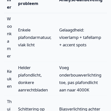
probleem
er
W
oo
Enkele
Gelaagdheid:
nk
plafondarmatuur,
vloerlamp + tafellamp
a
vlak licht
+ accent spots
m
er
Helder
Voeg
Ke
plafondlicht,
onderbouwverlichting
uk
donkere
toe, pas plafondlicht
en
aanrechtbladen
aan naar 4000K
Th
ui
Schittering op
Biasverlichting achter