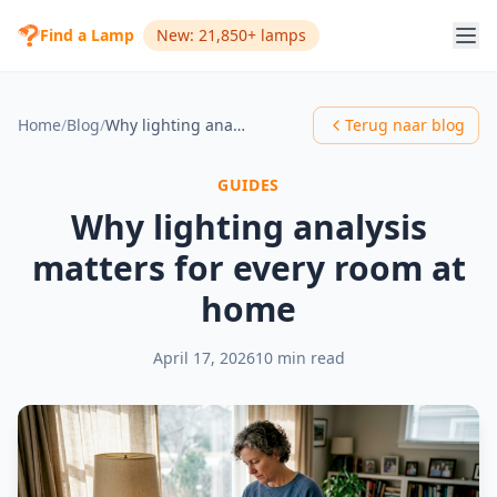
Find a Lamp
New: 21,850+ lamps
Home
/
Blog
/
Why lighting analysis matters for every room at home
Terug naar blog
GUIDES
Why lighting analysis
matters for every room at
home
April 17, 2026
10 min read