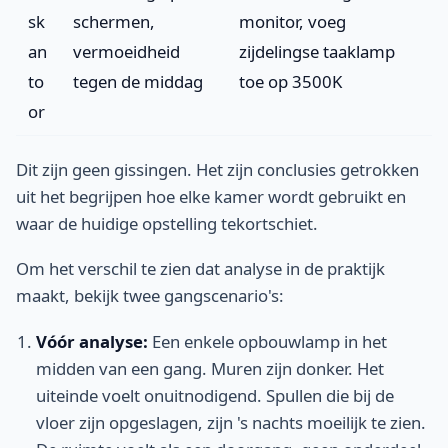
sk
schermen,
monitor, voeg
an
vermoeidheid
zijdelingse taaklamp
to
tegen de middag
toe op 3500K
or
Dit zijn geen gissingen. Het zijn conclusies getrokken
uit het begrijpen hoe elke kamer wordt gebruikt en
waar de huidige opstelling tekortschiet.
Om het verschil te zien dat analyse in de praktijk
maakt, bekijk twee gangscenario's:
Vóór analyse:
Een enkele opbouwlamp in het
midden van een gang. Muren zijn donker. Het
uiteinde voelt onuitnodigend. Spullen die bij de
vloer zijn opgeslagen, zijn 's nachts moeilijk te zien.