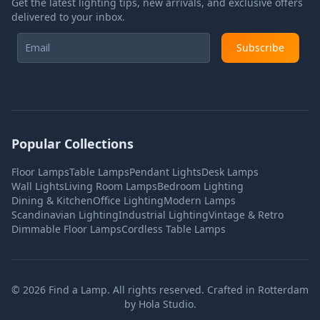
Get the latest lighting tips, new arrivals, and exclusive offers
delivered to your inbox.
Subscribe
Popular Collections
Floor Lamps
Table Lamps
Pendant Lights
Desk Lamps
Wall Lights
Living Room Lamps
Bedroom Lighting
Dining & Kitchen
Office Lighting
Modern Lamps
Scandinavian Lighting
Industrial Lighting
Vintage & Retro
Dimmable Floor Lamps
Cordless Table Lamps
©
2026
Find a Lamp. All rights reserved. Crafted in Rotterdam
by
Hola Studio
.