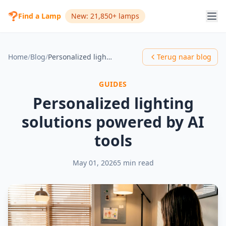
Find a Lamp
New: 21,850+ lamps
Home
/
Blog
/
Personalized lighting solutions powered by AI tools
Terug naar blog
GUIDES
Personalized lighting
solutions powered by AI
tools
May 01, 2026
5 min read