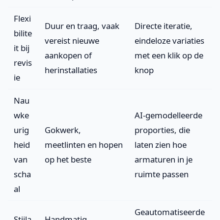
Flexi
Duur en traag, vaak
Directe iteratie,
bilite
vereist nieuwe
eindeloze variaties
it bij
aankopen of
met een klik op de
revis
herinstallaties
knop
ie
Nau
wke
AI-gemodelleerde
urig
Gokwerk,
proporties, die
heid
meetlinten en hopen
laten zien hoe
van
op het beste
armaturen in je
scha
ruimte passen
al
Geautomatiseerde
Stijla
Handmatig