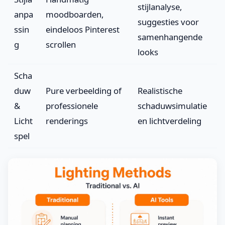
stijlanalyse,
anpa
moodboarden,
suggesties voor
ssin
eindeloos Pinterest
samenhangende
g
scrollen
looks
Scha
duw
Pure verbeelding of
Realistische
&
professionele
schaduwsimulatie
Licht
renderings
en lichtverdeling
spel