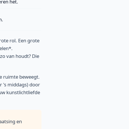
ren het.
n.
ote rol. Een grote
elen*.
 zo van houdt? Die
 je ruimte beweegt.
ur 's middags) door
uw kunstlichtliefde
aatsing en