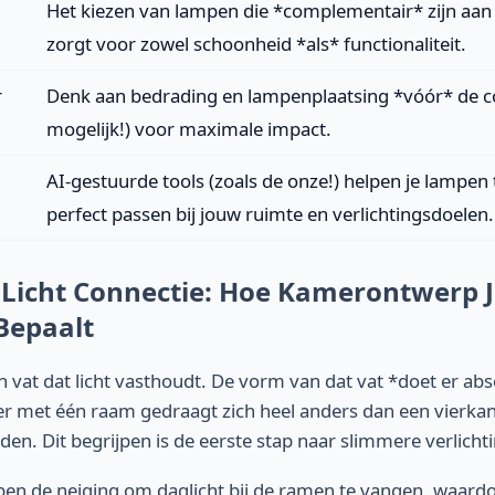
Het kiezen van lampen die *complementair* zijn aan
zorgt voor zowel schoonheid *als* functionaliteit.
r
Denk aan bedrading en lampenplaatsing *vóór* de co
mogelijk!) voor maximale impact.
AI-gestuurde tools (zoals de onze!) helpen je lampen 
!
perfect passen bij jouw ruimte en verlichtingsdoelen.
-Licht Connectie: Hoe Kamerontwerp 
 Bepaalt
en vat dat licht vasthoudt. De vorm van dat vat *doet er abs
er met één raam gedraagt zich heel anders dan een vierk
den. Dit begrijpen is de eerste stap naar slimmere verlicht
en de neiging om daglicht bij de ramen te vangen, waardo