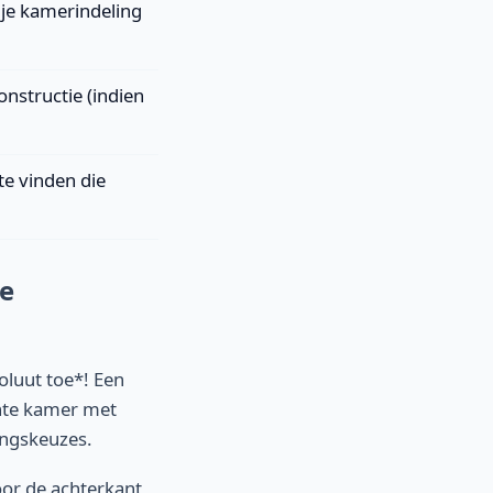
 je kamerindeling
nstructie (indien
te vinden die
Je
oluut toe*! Een
ante kamer met
ingskeuzes.
or de achterkant