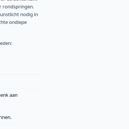
er rondspringen.
unstlicht nodig in
ichte ondiepe
oeden:
Denk aan
nnen.