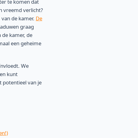
ter te komen dat
n vreemd verlicht?
ng van de kamer.
De
chaduwen graag
n de kamer, de
lemaal een geheime
eïnvloedt. We
pen kunt
 potentieel van je
en!)