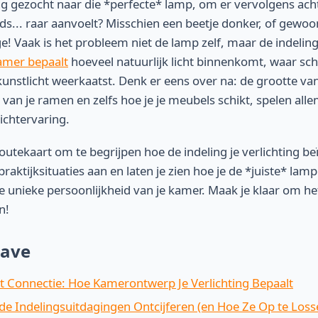
ng gezocht naar die *perfecte* lamp, om er vervolgens ach
s... raar aanvoelt? Misschien een beetje donker, of gewoo
ige! Vaak is het probleem niet de lamp zelf, maar de indeli
amer bepaalt
hoeveel natuurlijk licht binnenkomt, waar s
unstlicht weerkaatst. Denk er eens over na: de grootte va
 van je ramen en zelfs hoe je je meubels schikt, spelen al
 lichtervaring.
routekaart om te begrijpen hoe de indeling je verlichting b
praktijksituaties aan en laten je zien hoe je de *juiste* lam
unieke persoonlijkheid van je kamer. Maak je klaar om het
n!
ave
ht Connectie: Hoe Kamerontwerp Je Verlichting Bepaalt
 Indelingsuitdagingen Ontcijferen (en Hoe Ze Op te Loss