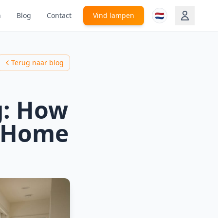
🇳🇱
n
Blog
Contact
Vind lampen
Terug naar blog
g: How
r Home