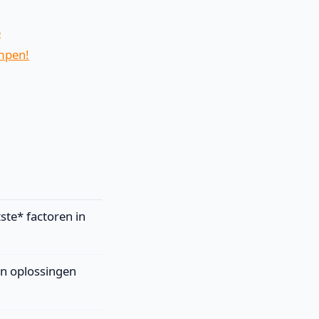
e
ampen!
ste* factoren in
n oplossingen