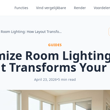
Functies
Vind vergelijkbare
Render
Voordele
Maximize Room Lighting: How Layout Transforms Your Home
GUIDES
ize Room Lightin
t Transforms You
April 23, 2026
•
5 min read