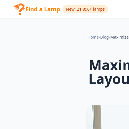
Find a Lamp
New: 21,850+ lamps
Home
/
Blog
/
Maxim
Layou