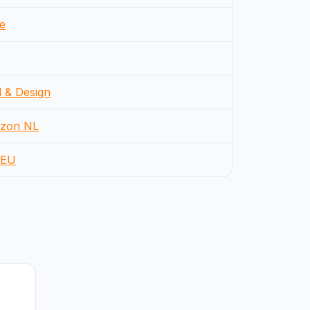
e
d & Design
zon NL
EU