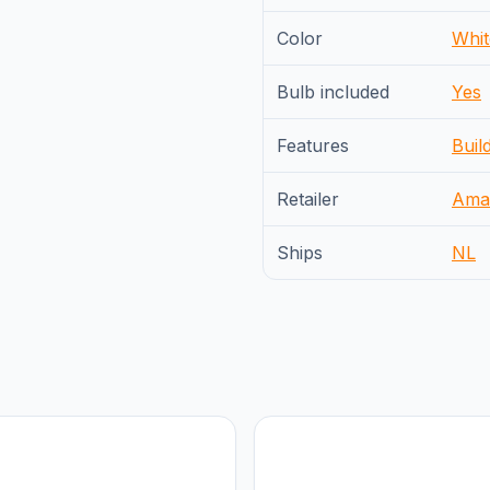
Color
Whit
Bulb included
Yes
Features
Buil
Retailer
Ama
Ships
NL