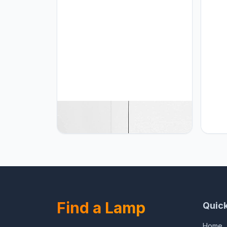
YUXN Vintage hanglamp
YUXN 
woonkamer LED Vertigo hanglamp
led-h
(licht in hoogte verstelbaar)
verst
glasvezel / polyurethaan hoed
E27-l
lichten E27 kroonluchter voor
woonk
restaurant schaduw (80cm, Zwart)
Find a Lamp
Quick
Home