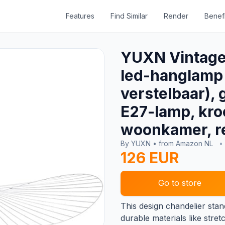
Features
Find Similar
Render
Benefi
YUXN Vintage
led-hanglamp 
verstelbaar), 
E27-lamp, kro
woonkamer, re
By YUXN • from Amazon NL
•
126 EUR
Go to store
This design chandelier stand
durable materials like stretc