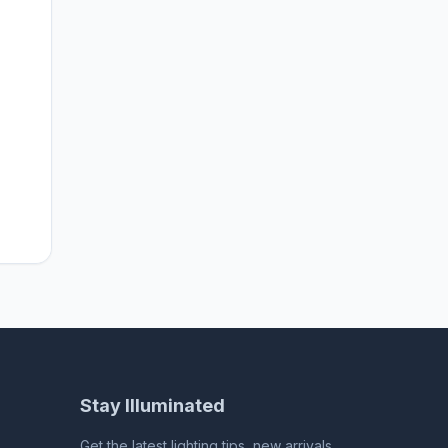
 in
oor
 120
Stay Illuminated
Get the latest lighting tips, new arrivals,