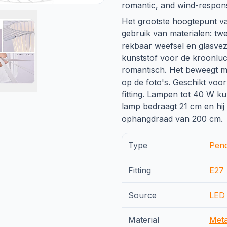
romantic, and wind-respons
Het grootste hoogtepunt va
gebruik van materialen: tw
rekbaar weefsel en glasvez
kunststof voor de kroonluch
romantisch. Het beweegt m
op de foto's. Geschikt voo
fitting. Lampen tot 40 W k
lamp bedraagt 21 cm en hij 
ophangdraad van 200 cm.
Type
Pen
Fitting
E27
Source
LED
Material
Meta