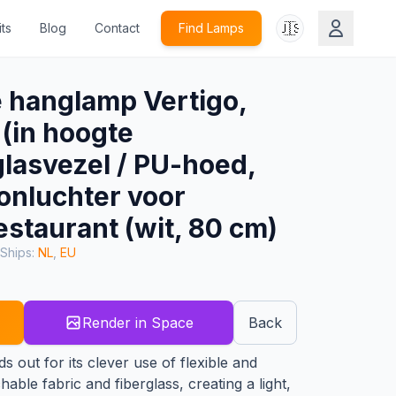
🇺🇸
ts
Blog
Contact
Find Lamps
 hanglamp Vertigo,
(in hoogte
glasvezel / PU-hoed,
onluchter voor
staurant (wit, 80 cm)
 Ships:
NL
,
EU
Render in Space
Back
s out for its clever use of flexible and
hable fabric and fiberglass, creating a light,