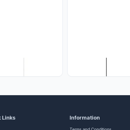
Vintage hanglamp Vertigo,
YUXN Vintage hanglamp,
anglamp (in hoogte
woonkamer, led, Vertigo, (lamp
elbaar), glasvezel / PU-hoed,
hoogte verstelbaar)
amp, kroonluchter voor
glasvezel/polyurethaan kap
amer, restaurant (wit, 80 cm)
verlichting E27 kroonluchter v
restaurant schemerlicht (bruin,
cm)
 Links
Information
Terms and Conditions