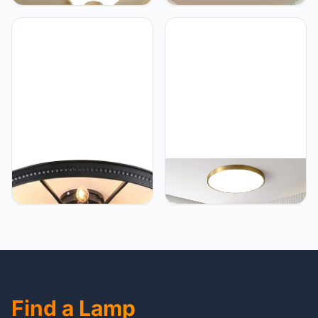
jongens slaapkamer
slaapkamerlamp,
dimbare plafondlamp
woonkamerlamp met
kinderlamp kinderkamer
afstandsbediening,
lamp met
modern bloemendesign,
afstandsbediening wit
lamp van metaal en acryl,
creatief olifant design
decoratieve plafondlamp,
decoratie binnen
dimbaar, voor keuken,
kroonluchter wandlamp
kinderkamer, werkkamer,
52
YiiNaio Landelijke rustieke
YiiNaio plafondlamp led
stijl slaapkamerlamp, retro
slaapkamer lamp goud
loft plafondlamp E14 * 8
60cm ronde woonkamer
lampen, industriële lamp,
lamp dimbaar met
antieke eetkamerlamp,
afstandsbediening
industrieel design
panelen plafond licht
woonkamer kantoor lamp,
ultradunne lamp
Ø68cm
woonkamer eetkamer
kantoor moderne
Find a Lamp
verlichting