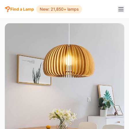
Find a Lamp
New: 21,850+ lamps