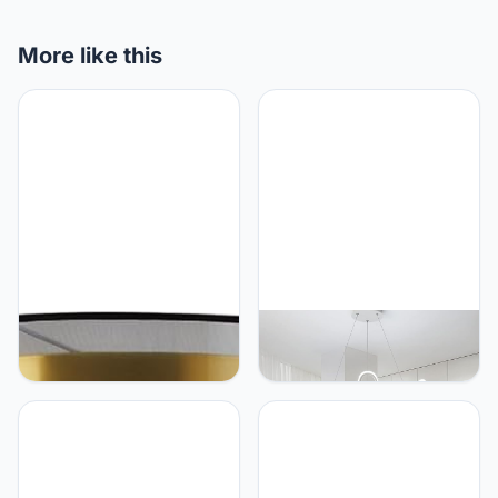
More like this
YiiNaio 50 cm,
YiiNaio Kinderkamerlamp
slaapkamerlamp, dimbaar,
60 cm Hanglamp Dimbaar
goud, ronde plafondlamp,
Led Kroon Hanglamp
woonkamerlamp met
Lampen met
afstandsbediening,
Afstandsbediening
vintage, klassiek, koper,
Prinses Kamer Wit
romantisch, antiek, zwart,
Hanglamp Meisjes
stoffen kap, modern,
Slaapkamer Hanglamp