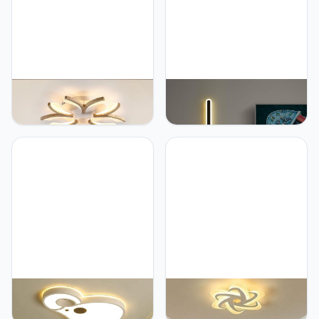
kantoor, eetkamer, lamp
Woonkamer Eetkamer
Creatieve Verlichting
YiiNaio Houten
YiiNaio Rechthoekige led-
plafondlamp dimbare
wandlamp, nachtlampje,
kroonluchter met
zwart, warm licht,
afstandsbediening
plafondlamp, slaapkamer,
plafondlamp 70 cm led
leeslamp, woonkamer,
hanglamp slaapkamer
wandverlichting,
woonkamer kinderkamer
eetkamer, kantoor, gang,
hanglamp eetkamer
trap, panelen, lamp, Ø60
kantoor moderne
cm
creatieve verlichting
YiiNaio Kinderkamerlamp
YiiNaio Creatieve led-
led-plafondlamp meisjes
plafondlamp,