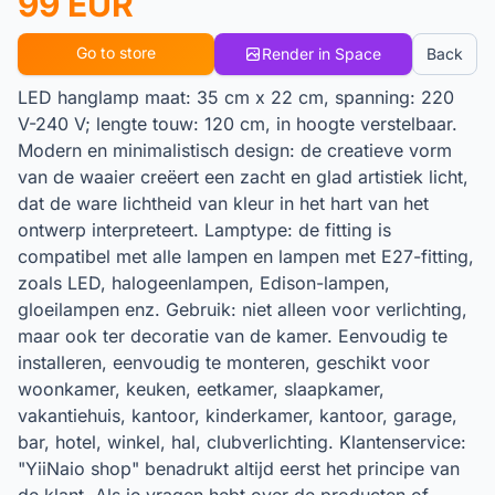
99 EUR
Go to store
Render in Space
Back
LED hanglamp maat: 35 cm x 22 cm, spanning: 220
V-240 V; lengte touw: 120 cm, in hoogte verstelbaar.
Modern en minimalistisch design: de creatieve vorm
van de waaier creëert een zacht en glad artistiek licht,
dat de ware lichtheid van kleur in het hart van het
ontwerp interpreteert. Lamptype: de fitting is
compatibel met alle lampen en lampen met E27-fitting,
zoals LED, halogeenlampen, Edison-lampen,
gloeilampen enz. Gebruik: niet alleen voor verlichting,
maar ook ter decoratie van de kamer. Eenvoudig te
installeren, eenvoudig te monteren, geschikt voor
woonkamer, keuken, eetkamer, slaapkamer,
vakantiehuis, kantoor, kinderkamer, kantoor, garage,
bar, hotel, winkel, hal, clubverlichting. Klantenservice:
"YiiNaio shop" benadrukt altijd eerst het principe van