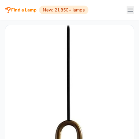
Find a Lamp
New: 21,850+ lamps