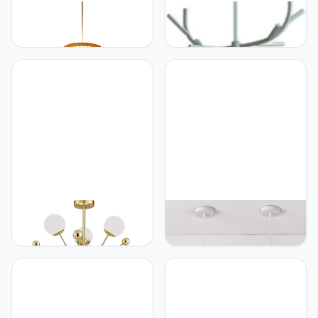
CSSYKV Amerikaanse
CHENKUI CHENKUI Mooie
Bamboe Geweven
Vorm Lampenkap Nordic
Kroonluchter, Rieten Tak
Eetkamer Kroonluchter
Kroonluchter, Creatieve
Woonkamer Verstelbare
Hangende Lamp Voor
LED-plafond Hanglamp
Woonkamer, Slaapkamer
Eenvoudige Metalen
En Eetkamer
Decor
Plafonddecoratie Lamp
Plafondverlichtingsarmaturen
E27 Lamphouder,
Voor Restaurant Bar Koffie
Binnenverlichting 80cm
Eetkamer Lampen
BUNCC 12 lamp creatieve
lux.pro Hanglamp 18xØ30
moderne bol hanglamp
cm 2xE27 Toulon set van
nordic glazen bol spoetnik
2 wit en goud
kroonluchters g9 vintage
metalen vertakking
hangende lampen voor
woonkamer slaapkamer
eetkamer