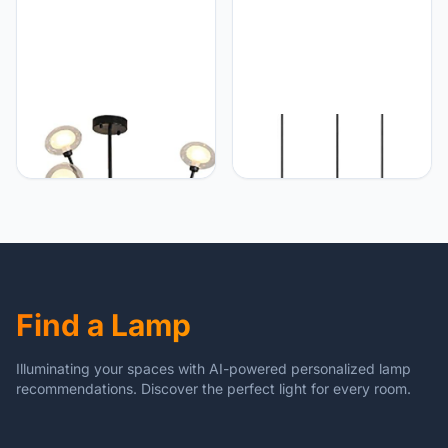
NZDY Eetkamer
iDEGU iDEGU Hanglamp, 3
kroonluchter Spoutnik, 20
lampen, vintage,
lampen, moderne hanger,
geometrische stijl,
goudkleurig, kroonluchter
hanglamp, kubusvorm,
midden van de stoel,
metaal, plafondlamp voor
industriële plafondlamp
slaapkamer, woonkamer,
voor slaapkamer,
eetkamer, keuken, 16 cm,
woonkamer, zwart, 16
rood
lampen
Find a Lamp
Illuminating your spaces with AI-powered personalized lamp
recommendations. Discover the perfect light for every room.