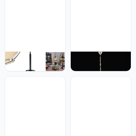
hofstein Koyoto hanglamp,
URSO Klassieke
metaal/glas hanglamp in
Eetkamerlamp Verlichting,
zwart/staal/amber, lamp
Keuken, Smeedijzer, Ivoor,
met kap van glas (Ø 20
Shabby-Chic, Ophanging,
cm), hoogte max. 145 cm,
2 Lampen Bon-34
1 x E27, zonder gloeilamp