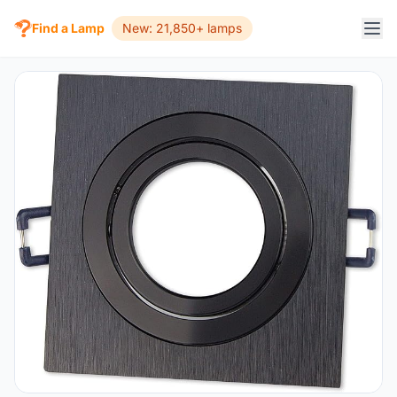
Find a Lamp
New: 21,850+ lamps