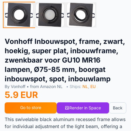
Vonhoff Inbouwspot, frame, zwart,
hoekig, super plat, inbouwframe,
zwenkbaar voor GU10 MR16
lampen, Ø75-85 mm, boorgat
inbouwspot, spot, inbouwlamp
By Vonhoff • from Amazon NL
• Ships:
NL
,
EU
5.9 EUR
Go to store
Render in Space
Back
This swivelable black aluminum recessed frame allows
for individual adjustment of the light beam, offering a