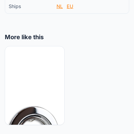
Ships
NL
EU
More like this
Vonhoff Inbouwspot frame
chroom rond zwenkbaar -
inbouwframe voor GU10
MR16 lampen - Ø70mm