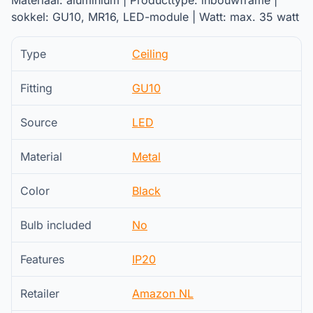
Materiaal: aluminium | Producttype: inbouwframe |
sokkel: GU10, MR16, LED-module | Watt: max. 35 watt
Type
Ceiling
Fitting
GU10
Source
LED
Material
Metal
Color
Black
Bulb included
No
Features
IP20
Retailer
Amazon NL