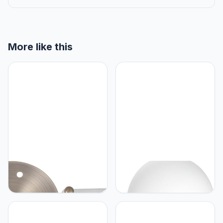
More like this
UKCOCO UKCOCO
UKCOCO UKCOCO
Kroonluchter Plafondplaat
Moderne Led-wandlamp
Creatief En Delicaat
Voor Slaapkamer Ronde
Ontwerp Lamp
Decoratieve Lamp Warme
Hanglampen Lamp
Verlichting Stijlvolle
Decoratie Licht Luifel
Huishoudelijke