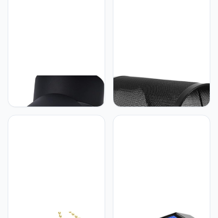
Gemaakt Van Stevig
Gangwandlamp Voor
Materiaal
Thuis Gouden Afwerking
UKCOCO UKCOCO Led-
UKCOCO UKCOCO
inbouwplafondlamp Van
Vintage Drum Lampenkap
Aluminium 10w Dimbaar
Vervangende
Plafondmontage 360°
Tafellampenkappen
Draaibaar Voor
Unieke Lampenkap
Winkeldisplay
Rustieke Lampenkap
Zwart