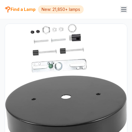
Find a Lamp
New: 21,850+ lamps