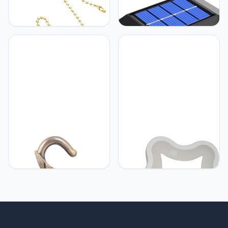
UKCOCO UKCOCO
UKCOCO UKCOCO 1Pc
Verlichting Hanger
Solar Garden Light
Elektrische
Outdoor Led-
Kettingschakelaar
Zonneverlichting LED
Hangende Bedelketting
Flood Solar-Verlichting
Kettingverlenger Trekken
Outdoor Heklicht Outdoor
Plafondlamp Trekt Licht
Lamp Decor Wandlamp
Touwtje Trekt Extensie
Buiten Zonne-Verlichting
Muur De Ketting Kralen
Abs Het Hek
Keramiek
UKCOCO UKCOCO
UKCOCO UKCOCO
Kroonluchter Plafondlade
Slaapkamer Vlam
Plafondlamp Plaat
Wandlamp Veranda Licht
Hangende Grondplaat
Wit Nachtlamp Pentagram
Lamp Decoratie Plafond
Wall Lamp
Lichtkap Luifel Kit
Kroonluchter Afdekplaat
Zwarte Luifelset Ijzer